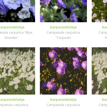
Karpatenklokje
Karpatenklokje
Ka
nula carpatica 'Blue
Campanula carpatica
Camp
Wonder'
'Torpedo'
'
Karpatenklokje
Karpatenklokje
Ka
panula carpatica
Campanula carpatica
Camp