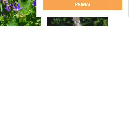
PRIMA!
Klokje
Klokje
Campanula
Campanula 'Burghaltii'
arskyana 'Stella'
Klokje
Klokje