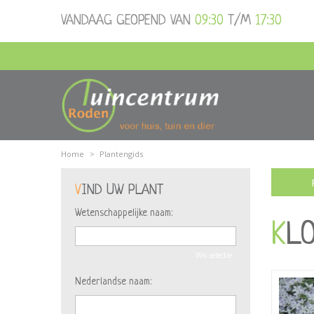
Ga
VANDAAG GEOPEND VAN
09:30
T/M
17:30
naar
content
Home
>
Plantengids
VIND UW PLANT
Wetenschappelijke naam:
K
Wis selectie
Nederlandse naam: