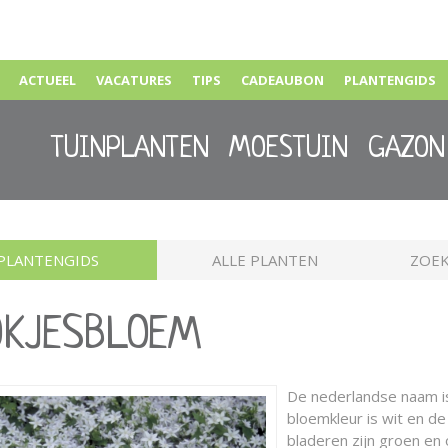
ACTUEEL
VACATURES
TIPS
CADEAUBON
PLANTENGIDS
TUINPLANTEN
MOESTUIN
GAZON
PLANTENGIDS
ALLE PLANTEN
ZOEK
LOKJESBLOEM
De nederlandse naam 
bloemkleur is wit en de 
bladeren zijn groen e