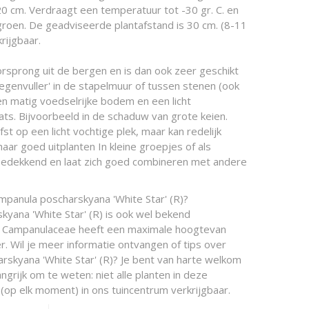
 20 cm. Verdraagt een temperatuur tot -30 gr. C. en
 groen. De geadviseerde plantafstand is 30 cm. (8-11
krijgbaar.
rsprong uit de bergen en is dan ook zeer geschikt
oegenvuller' in de stapelmuur of tussen stenen (ook
en matig voedselrijke bodem en een licht
s. Bijvoorbeeld in de schaduw van grote keien.
fst op een licht vochtige plek, maar kan redelijk
aar goed uitplanten In kleine groepjes of als
bedekkend en laat zich goed combineren met andere
mpanula poscharskyana 'White Star' (R)?
yana 'White Star' (R) is ook wel bekend
e Campanulaceae heeft een maximale hoogtevan
. Wil je meer informatie ontvangen of tips over
skyana 'White Star' (R)? Je bent van harte welkom
ngrijk om te weten: niet alle planten in deze
(op elk moment) in ons tuincentrum verkrijgbaar.