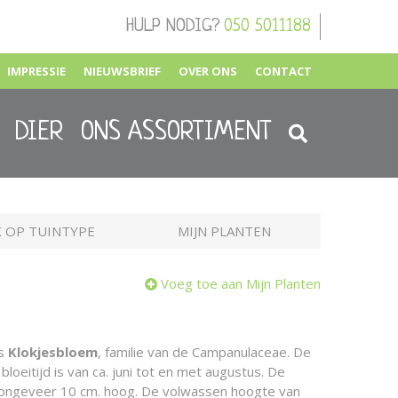
HULP NODIG?
050 5011188
IMPRESSIE
NIEUWSBRIEF
OVER ONS
CONTACT
DIER
ONS ASSORTIMENT
 OP TUINTYPE
MIJN PLANTEN
Voeg toe aan Mijn Planten
is
Klokjesbloem
, familie van de Campanulaceae. De
bloeitijd is van ca. juni tot en met augustus. De
n ongeveer 10 cm. hoog. De volwassen hoogte van