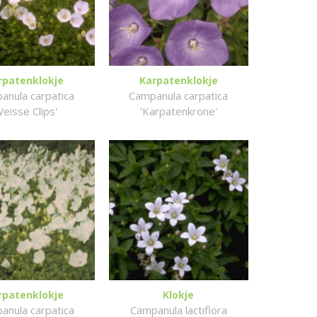
rpatenklokje
Karpatenklokje
anula carpatica
Campanula carpatica
Weisse Clips'
'Karpatenkrone'
rpatenklokje
Klokje
anula carpatica
Campanula lactiflora