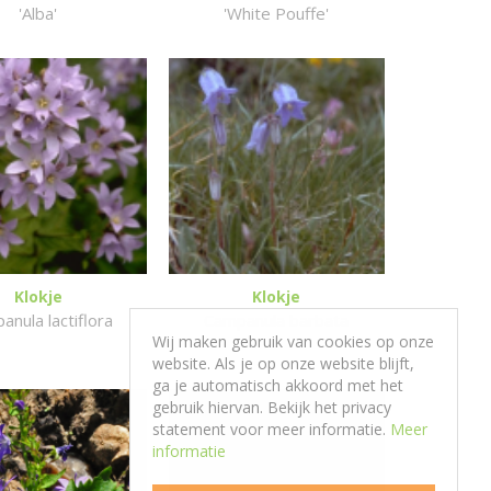
'Alba'
'White Pouffe'
Klokje
Klokje
anula lactiflora
Campanula barbata
Wij maken gebruik van cookies op onze
website. Als je op onze website blijft,
ga je automatisch akkoord met het
gebruik hiervan. Bekijk het privacy
statement voor meer informatie.
Meer
informatie