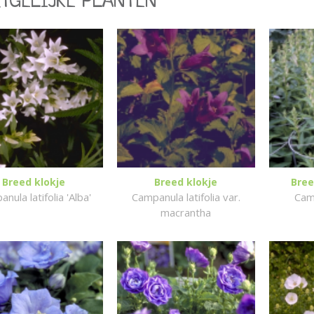
RTGELIJKE PLANTEN
Breed klokje
Breed klokje
Bree
nula latifolia 'Alba'
Campanula latifolia var.
Camp
macrantha