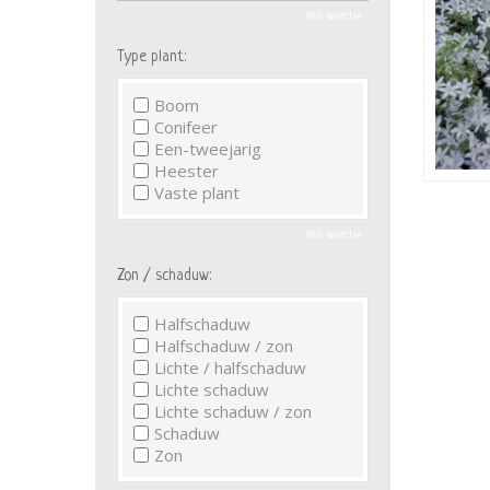
Wis selectie
Type plant:
Boom
Conifeer
Een-tweejarig
Heester
Vaste plant
Wis selectie
Zon / schaduw:
Halfschaduw
Halfschaduw / zon
Lichte / halfschaduw
Lichte schaduw
Lichte schaduw / zon
Schaduw
Zon