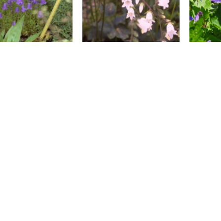
Klokje
Klokje
Campanula pulla
Campanula alliariifolia
posch
Klokje
Klokje