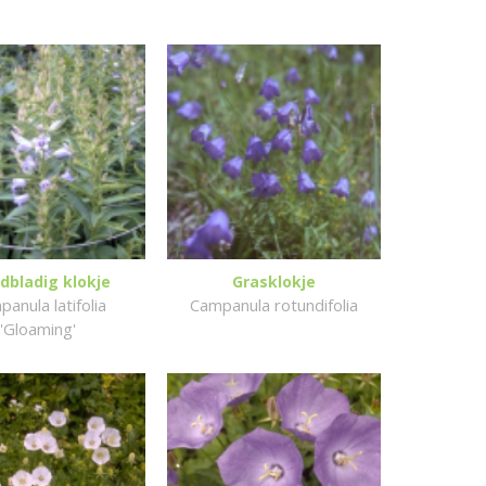
dbladig klokje
Grasklokje
anula latifolia
Campanula rotundifolia
'Gloaming'