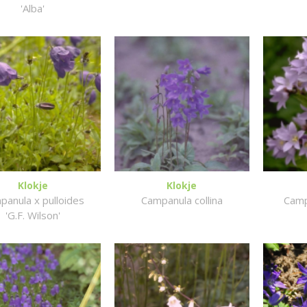
'Alba'
Klokje
Klokje
panula x pulloides
Campanula collina
Camp
'G.F. Wilson'