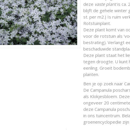
deze
vaste plant
is ca.
blijft de gehele winter
st. per m2.) Is ruim ver
Rotstuinplant.
Deze plant komt van oo
voor de rotstuin als 'v
bestrating). Verlangt e
beschaduwde standplaat
Deze plant staat het lie
tegen droogte. U kunt h
eenling. Groeit bodem
planten.
Ben je op zoek naar Ca
De Campanula poscharsk
als Klokjesbloem. Dez
ongeveer 20 centimeter
deze Campanula poschar
in ons tuincentrum. Bela
groenencyclopedie zijn 