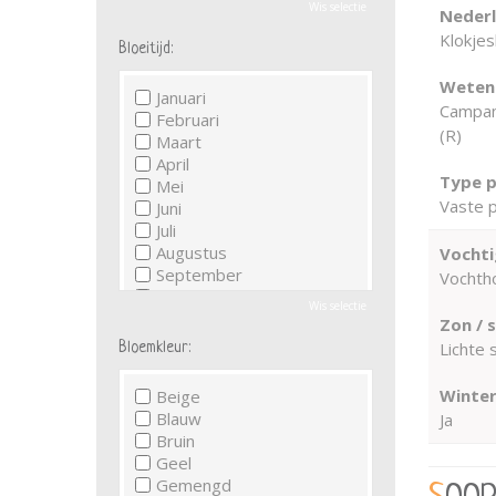
Wis selectie
Neder
Klokje
Bloeitijd:
Wetens
Januari
Campanu
Februari
(R)
Maart
April
Type p
Mei
Vaste p
Juni
Juli
Augustus
Vochti
September
Vochth
Oktober
Wis selectie
November
Zon / 
December
Lichte
Bloemkleur:
Winter
Beige
Blauw
Ja
Bruin
Geel
Gemengd