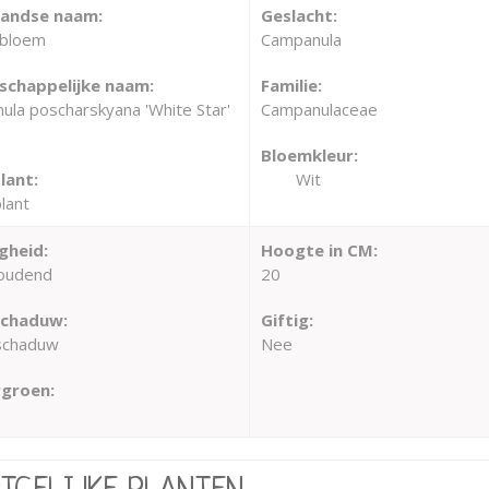
landse naam:
Geslacht:
sbloem
Campanula
chappelijke naam:
Familie:
la poscharskyana 'White Star'
Campanulaceae
Bloemkleur:
lant:
Wit
lant
gheid:
Hoogte in CM:
oudend
20
schaduw:
Giftig:
 schaduw
Nee
groen: