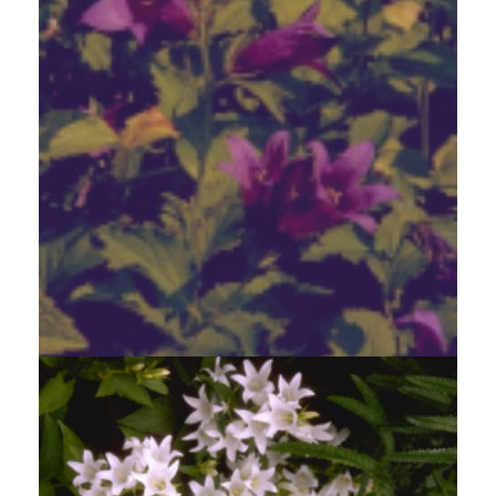
Breed klokje
Campanula latifolia var. macrantha