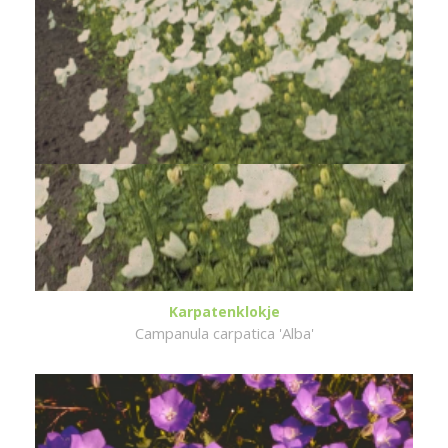
Karpatenklokje
Campanula carpatica 'Alba'