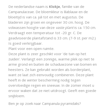
De nederlandse naam is
Klokje
, familie van de
Campanulaceae. De bloemkleur is lilablauw en de
bloeitijd is van ca. juli tot en met augustus. De
bladeren zijn groen en ongeveer 30 cm. hoog. De
volwassen hoogte van deze
vaste plant
is ca. 150 cm.
Verdraagt een temperatuur tot -20 gr. C. De
geadviseerde plantafstand is 33 cm. (7-9 st. per m2.)
Is goed verkrijgbaar.
Plant voor een open ruimte.
Deze plant is zeer geschikt voor 'de tuin op het
zuiden'. Verlangt een zonnige, warme plek op niet te
arme grond en buiten de schaduwzone van bomen en
heesters. Ze kan gebruikt worden als borderplant,
want ze laat zich eenvoudig combineren. Deze plant
heeft in de winter bescherming nodig tegen
overvloedige regen en sneeuw. In de zomer moet u
ervoor waken dat ze niet uitdroogt. Geeft een goede
snijbloem.
Ben je op zoek naar Campanula pyramidalis?