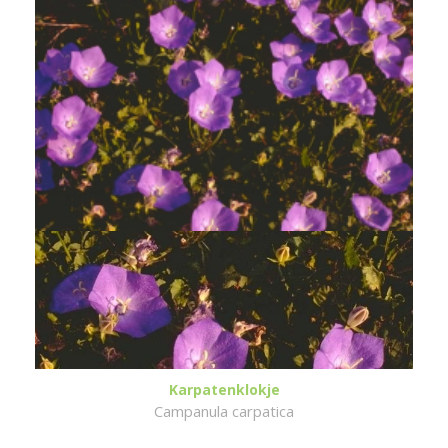
Karpatenklokje
Campanula carpatica