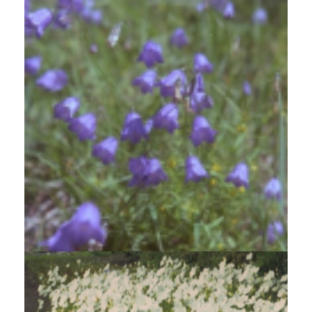
Grasklokje
Campanula rotundifolia