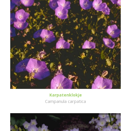
Karpatenklokje
Campanula carpatica