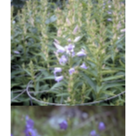
Breedbladig klokje
Campanula latifolia 'Gloaming'