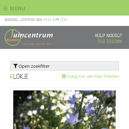
G
MENU
a
n
VANDAAG GEOPEND VAN
09:30
T/M
17:30
a
a
r
HULP NODIG?
c
050 5011188
o
n
t
Open zoekfilter
e
n
Voeg toe aan Mijn Planten
KLOKJE
t