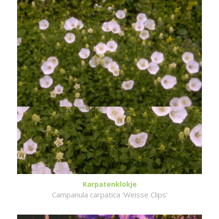
Karpatenklokje
Campanula carpatica 'Weisse Clips'