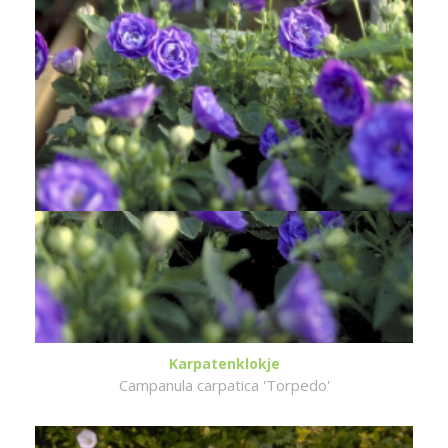
Karpatenklokje
Campanula carpatica 'Torpedo'