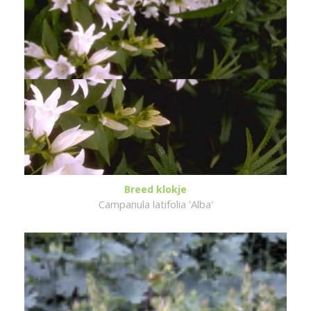
Breed klokje
Campanula latifolia 'Alba'