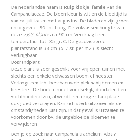
De nederlandse naam is
Ruig klokje
, familie van de
Campanulaceae. De bloemkleur is wit en de bloeitijd is
van ca. juli tot en met augustus. De bladeren zijn groen
en ongeveer 30 cm. hoog. De volwassen hoogte van
deze
vaste plant
is ca. 90 cm. Verdraagt een
temperatuur tot -35 gr. C. De geadviseerde
plantafstand is 38 cm. (5-7 st. per m2.) Is slecht
verkrijgbaar.
Bosrandplant.
Deze plant is zeer geschikt voor vrij open tuinen met
slechts een enkele volwassen boom of heester.
Verlangt een licht beschaduwde plek nabij bomen en
heesters. De bodem moet voedselrijk, doorlatend en
vochthoudend zijn, al wordt een droge standplaats
ook goed verdragen. Kan zich sterk uitzaaien als de
omstandigheden juist zijn. In dat geval is uitzaaien te
voorkomen door bv. de uitgebloeide bloemen te
verwijderen.
Ben je op zoek naar Campanula trachelium 'Alba'?