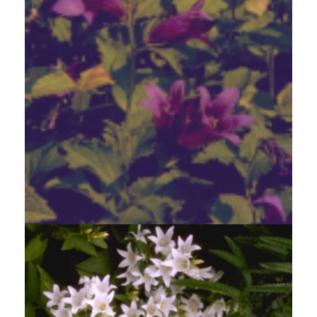
Breed klokje
Campanula latifolia var. macrantha