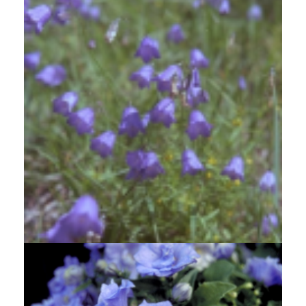
Grasklokje
Campanula rotundifolia