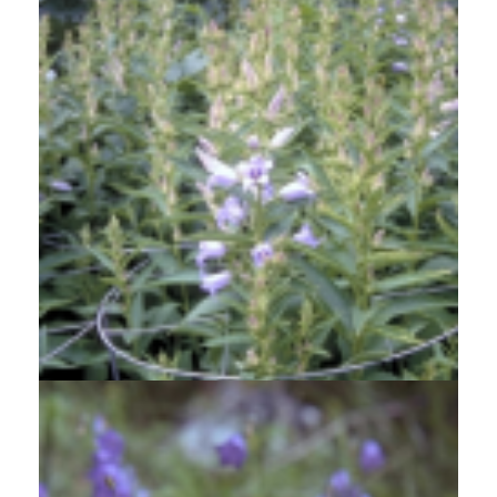
Breedbladig klokje
Campanula latifolia 'Gloaming'