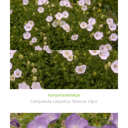
Karpatenklokje
Campanula carpatica 'Weisse Clips'