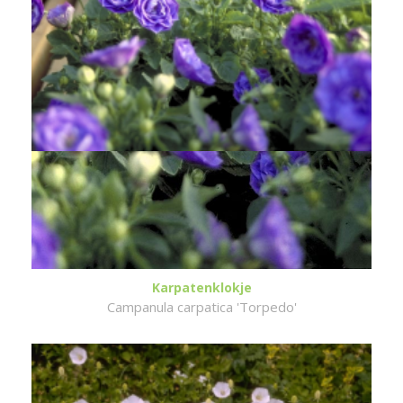
Karpatenklokje
Campanula carpatica 'Torpedo'