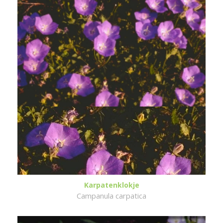
Karpatenklokje
Campanula carpatica