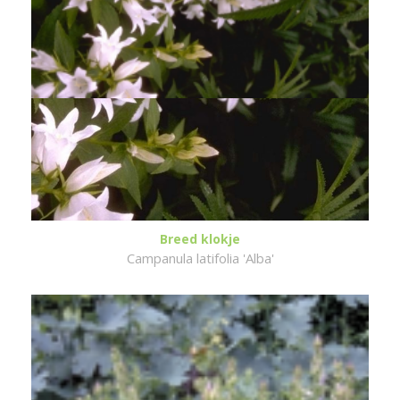
Breed klokje
Campanula latifolia 'Alba'