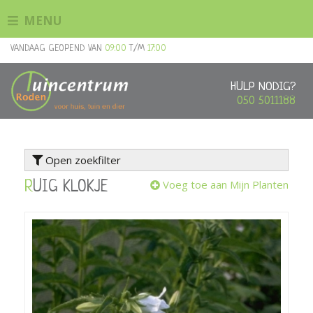
G
MENU
a
n
VANDAAG GEOPEND VAN
09:00
T/M
17:00
a
a
r
HULP NODIG?
c
050 5011188
o
n
t
Open zoekfilter
e
n
Voeg toe aan Mijn Planten
RUIG KLOKJE
t