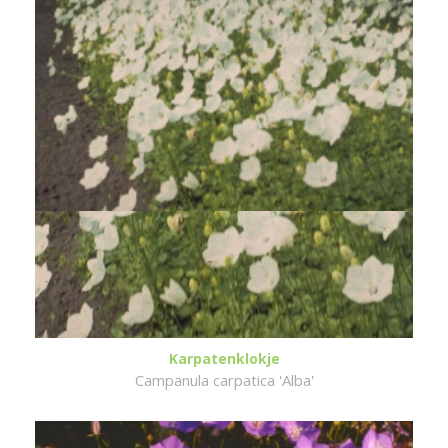
Karpatenklokje
Campanula carpatica 'Alba'