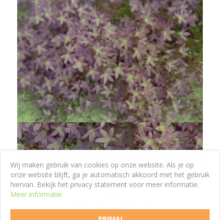
Wij maken gebruik van cookies op onze website. Als je op
onze website blijft, ga je automatisch akkoord met het gebruik
hiervan. Bekijk het privacy statement voor meer informatie.
Meer informatie
Klokje
Campanula poscharskyana
PRIMA!