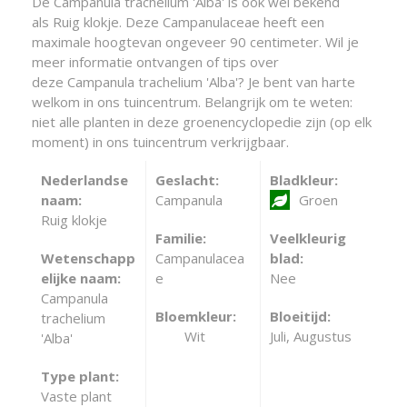
De Campanula trachelium 'Alba' is ook wel bekend
als Ruig klokje. Deze Campanulaceae heeft een
maximale hoogtevan ongeveer 90 centimeter. Wil je
meer informatie ontvangen of tips over
deze Campanula trachelium 'Alba'? Je bent van harte
welkom in ons tuincentrum. Belangrijk om te weten:
niet alle planten in deze groenencyclopedie zijn (op elk
moment) in ons tuincentrum verkrijgbaar.
Nederlandse
Geslacht:
Bladkleur:
naam:
Campanula
Groen
Ruig klokje
Familie:
Veelkleurig
Wetenschapp
Campanulacea
blad:
elijke naam:
e
Nee
Campanula
Bloemkleur:
Bloeitijd:
trachelium
Wit
Juli, Augustus
'Alba'
Type plant:
Vaste plant