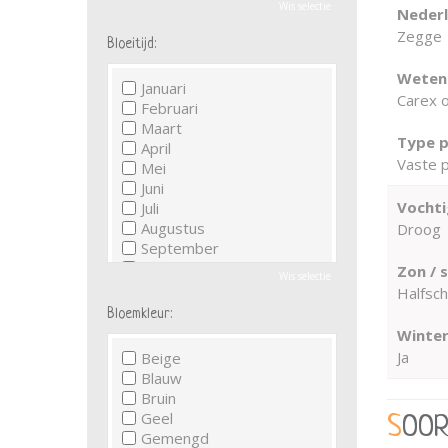
Wis selectie
Neder
Zegge
Bloeitijd:
Wetens
Januari
Carex o
Februari
Maart
Type p
April
Vaste p
Mei
Juni
Vochti
Juli
Augustus
Droog
September
Oktober
Zon / 
Wis selectie
November
Halfsc
December
Bloemkleur:
Winter
Ja
Beige
Blauw
Bruin
Geel
SOO
Gemengd