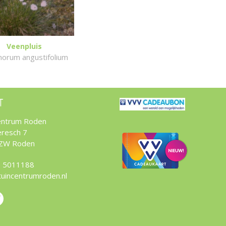
Veenpluis
horum angustifolium
T
entrum Roden
resch 7
 ZW Roden
 5011188
tuincentrumroden.nl