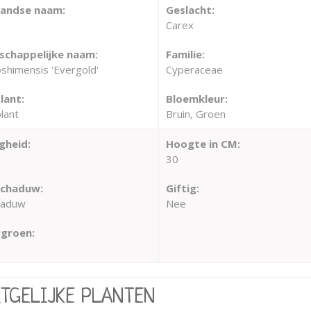
landse naam:
Geslacht:
Carex
chappelijke naam:
Familie:
shimensis 'Evergold'
Cyperaceae
lant:
Bloemkleur:
lant
Bruin, Groen
gheid:
Hoogte in CM:
30
schaduw:
Giftig:
haduw
Nee
groen:
RTGELIJKE PLANTEN