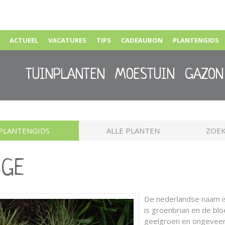
ACTUEEL
VACATURES
TIPS
CADEAUBON
PLANTENGIDS
TUINPLANTEN
MOESTUIN
GAZON
PLANTENGIDS
ALLE PLANTEN
ZOEK
GGE
De nederlandse naam 
is groenbruin en de bloei
geelgroen en ongeveer