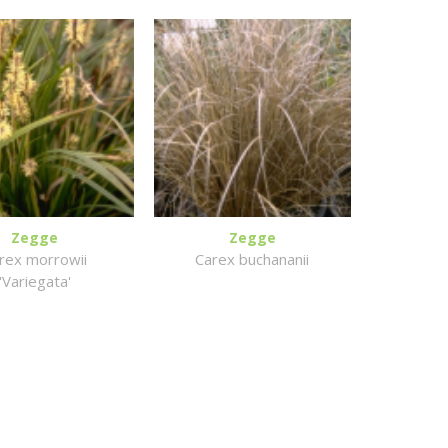
Zegge
Zegge
rex morrowii
Carex buchananii
'Variegata'