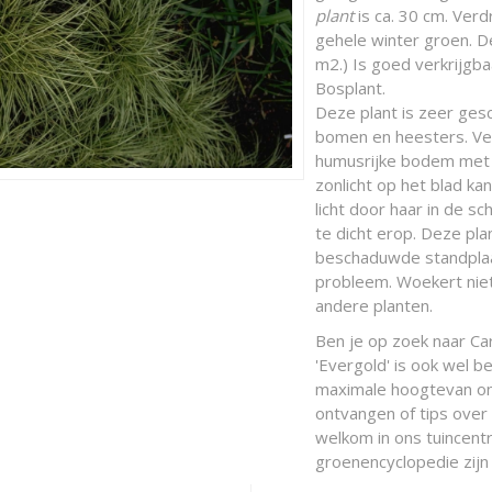
plant
is ca. 30 cm. Verd
gehele winter groen. D
m2.) Is goed verkrijgba
Bosplant.
Deze plant is zeer ges
bomen en heesters. Ver
humusrijke bodem met w
zonlicht op het blad k
licht door haar in de 
te dicht erop. Deze p
beschaduwde standplaat
probleem. Woekert niet
andere planten.
Ben je op zoek naar Ca
'Evergold' is ook wel 
maximale hoogtevan ong
ontvangen of tips over
welkom in ons tuincentr
groenencyclopedie zijn 