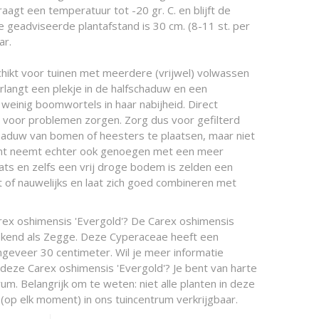
raagt een temperatuur tot -20 gr. C. en blijft de
e geadviseerde plantafstand is 30 cm. (8-11 st. per
ar.
chikt voor tuinen met meerdere (vrijwel) volwassen
langt een plekje in de halfschaduw en een
einig boomwortels in haar nabijheid. Direct
an voor problemen zorgen. Zorg dus voor gefilterd
schaduw van bomen of heesters te plaatsen, maar niet
lant neemt echter ook genoegen met een meer
s en zelfs een vrij droge bodem is zelden een
 of nauwelijks en laat zich goed combineren met
rex oshimensis 'Evergold'? De Carex oshimensis
bekend als Zegge. Deze Cyperaceae heeft een
eveer 30 centimeter. Wil je meer informatie
 deze Carex oshimensis 'Evergold'? Je bent van harte
um. Belangrijk om te weten: niet alle planten in deze
(op elk moment) in ons tuincentrum verkrijgbaar.