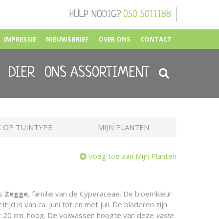
HULP NODIG?
050 5011188
IMPRESSIE
NIEUWSBRIEF
OVER ONS
CONTACT
DIER
ONS ASSORTIMENT
 OP TUINTYPE
MIJN PLANTEN
Voeg toe aan Mijn Planten
is
Zegge
, familie van de Cyperaceae. De bloemkleur
tijd is van ca. juni tot en met juli. De bladeren zijn
 20 cm. hoog. De volwassen hoogte van deze
vaste