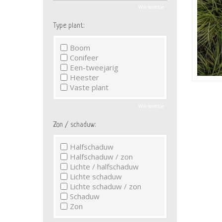
Wis selectie
Type plant:
Boom
Conifeer
Een-tweejarig
Heester
Vaste plant
Wis selectie
Zon / schaduw:
Halfschaduw
Halfschaduw / zon
Lichte / halfschaduw
Lichte schaduw
Lichte schaduw / zon
Schaduw
Zon