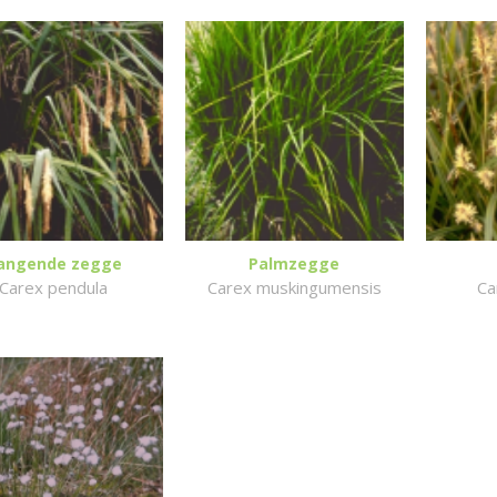
angende zegge
Palmzegge
Carex pendula
Carex muskingumensis
Ca