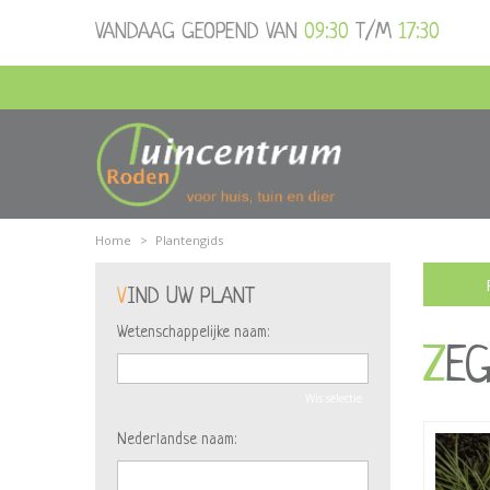
Ga
VANDAAG GEOPEND VAN
09:30
T/M
17:30
naar
content
Home
>
Plantengids
VIND UW PLANT
Wetenschappelijke naam:
ZE
Wis selectie
Nederlandse naam: