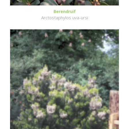
Berendruif
Arctostaphylos uva-ursi