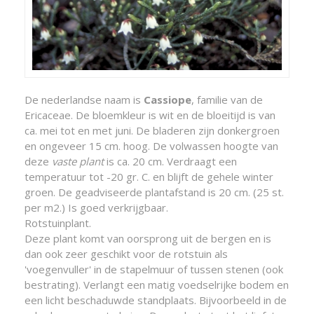
De nederlandse naam is
Cassiope
, familie van de
Ericaceae. De bloemkleur is wit en de bloeitijd is van
ca. mei tot en met juni. De bladeren zijn donkergroen
en ongeveer 15 cm. hoog. De volwassen hoogte van
deze
vaste plant
is ca. 20 cm. Verdraagt een
temperatuur tot -20 gr. C. en blijft de gehele winter
groen. De geadviseerde plantafstand is 20 cm. (25 st.
per m2.) Is goed verkrijgbaar.
Rotstuinplant.
Deze plant komt van oorsprong uit de bergen en is
dan ook zeer geschikt voor de rotstuin als
'voegenvuller' in de stapelmuur of tussen stenen (ook
bestrating). Verlangt een matig voedselrijke bodem en
een licht beschaduwde standplaats. Bijvoorbeeld in de