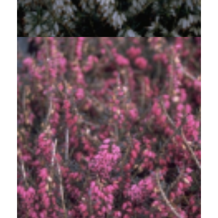
Alpenheide
Erica carnea 'Springwood White'