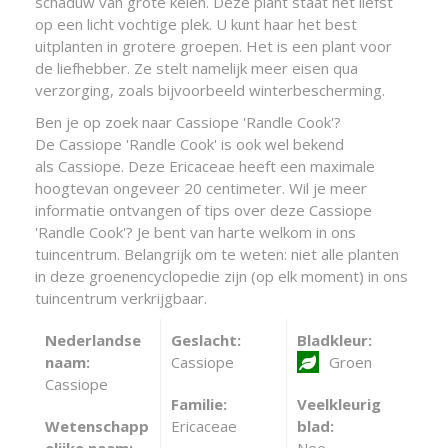
schaduw van grote keien. Deze plant staat het liefst
op een licht vochtige plek. U kunt haar het best
uitplanten in grotere groepen. Het is een plant voor
de liefhebber. Ze stelt namelijk meer eisen qua
verzorging, zoals bijvoorbeeld winterbescherming.
Ben je op zoek naar Cassiope 'Randle Cook'?
De Cassiope 'Randle Cook' is ook wel bekend
als Cassiope. Deze Ericaceae heeft een maximale
hoogtevan ongeveer 20 centimeter. Wil je meer
informatie ontvangen of tips over deze Cassiope
'Randle Cook'? Je bent van harte welkom in ons
tuincentrum. Belangrijk om te weten: niet alle planten
in deze groenencyclopedie zijn (op elk moment) in ons
tuincentrum verkrijgbaar.
Nederlandse
Geslacht:
Bladkleur:
naam:
Cassiope
Groen
Cassiope
Familie:
Veelkleurig
Wetenschapp
Ericaceae
blad:
elijke naam:
Nee