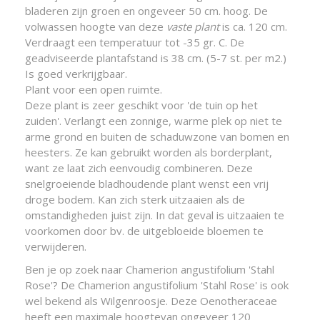
bladeren zijn groen en ongeveer 50 cm. hoog. De
volwassen hoogte van deze
vaste plant
is ca. 120 cm.
Verdraagt een temperatuur tot -35 gr. C. De
geadviseerde plantafstand is 38 cm. (5-7 st. per m2.)
Is goed verkrijgbaar.
Plant voor een open ruimte.
Deze plant is zeer geschikt voor 'de tuin op het
zuiden'. Verlangt een zonnige, warme plek op niet te
arme grond en buiten de schaduwzone van bomen en
heesters. Ze kan gebruikt worden als borderplant,
want ze laat zich eenvoudig combineren. Deze
snelgroeiende bladhoudende plant wenst een vrij
droge bodem. Kan zich sterk uitzaaien als de
omstandigheden juist zijn. In dat geval is uitzaaien te
voorkomen door bv. de uitgebloeide bloemen te
verwijderen.
Ben je op zoek naar Chamerion angustifolium 'Stahl
Rose'? De Chamerion angustifolium 'Stahl Rose' is ook
wel bekend als Wilgenroosje. Deze Oenotheraceae
heeft een maximale hoogtevan ongeveer 120