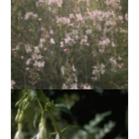
Wit wilgenroosje
Chamerion angustifolium 'Album'