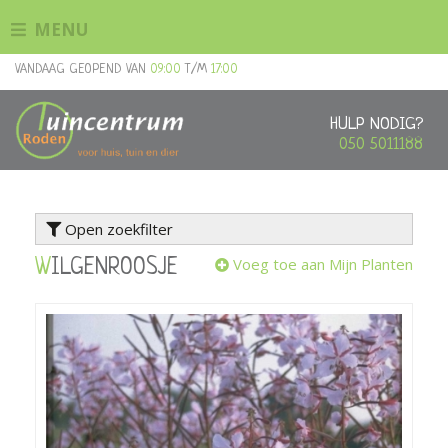
G
MENU
a
n
VANDAAG GEOPEND VAN
09:00
T/M
17:00
a
a
r
HULP NODIG?
c
050 5011188
o
n
t
Open zoekfilter
e
n
Voeg toe aan Mijn Planten
WILGENROOSJE
t