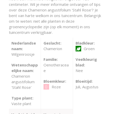
centimeter. Wil je meer informatie ontvangen of tips
over deze Chamerion angustifolium 'Stahl Rose'? Je
bent van harte welkom in ons tuincentrum. Belangrijk
om te weten: niet alle planten in deze
groenencyclopedie zijn (op elk moment) in ons
tuincentrum verkrijgbaar.
Nederlandse
Geslacht:
Bladkleur:
naam:
Chamerion
Groen
Wilgenroosje
Familie:
Veelkleurig
Wetenschapp
Oenotheracea
blad:
elijke naam:
e
Nee
Chamerion
Bloemkleur:
Bloeitijd:
angustifolium
Roze
Juli, Augustus
'Stahl Rose'
Type plant:
Vaste plant