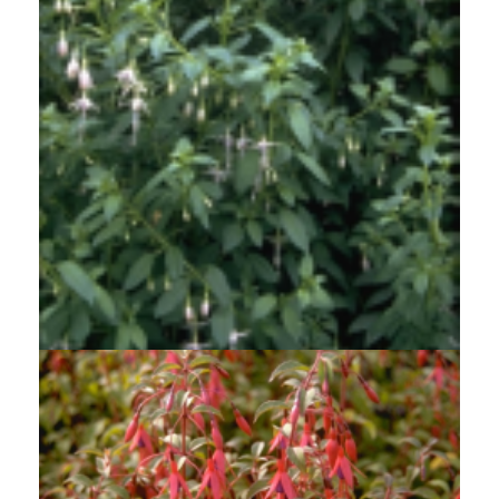
Bellenplant
Fuchsia magellanica var. molinae