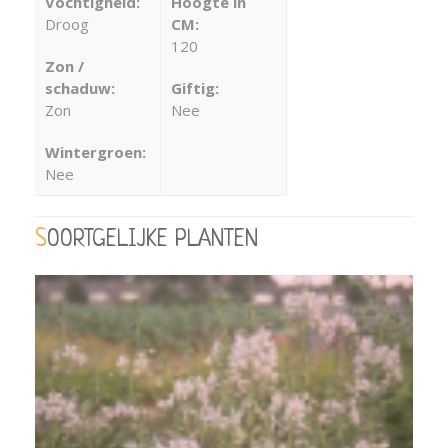
Vochtigheid:
Hoogte in
Droog
CM:
120
Zon /
schaduw:
Giftig:
Zon
Nee
Wintergroen:
Nee
SOORTGELIJKE PLANTEN