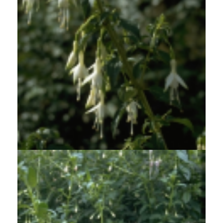
Bellenplant
Fuchsia magellanica var. molinae