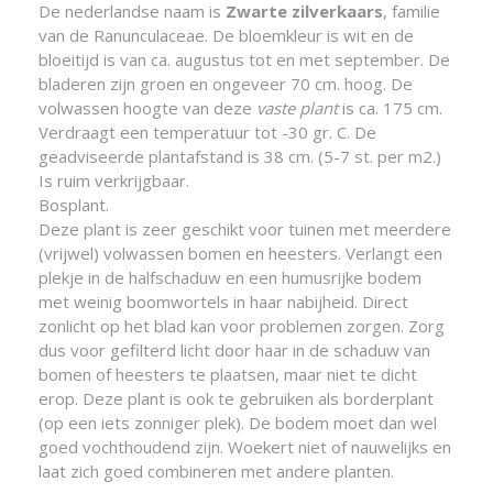
De nederlandse naam is
Zwarte zilverkaars
, familie
van de Ranunculaceae. De bloemkleur is wit en de
bloeitijd is van ca. augustus tot en met september. De
bladeren zijn groen en ongeveer 70 cm. hoog. De
volwassen hoogte van deze
vaste plant
is ca. 175 cm.
Verdraagt een temperatuur tot -30 gr. C. De
geadviseerde plantafstand is 38 cm. (5-7 st. per m2.)
Is ruim verkrijgbaar.
Bosplant.
Deze plant is zeer geschikt voor tuinen met meerdere
(vrijwel) volwassen bomen en heesters. Verlangt een
plekje in de halfschaduw en een humusrijke bodem
met weinig boomwortels in haar nabijheid. Direct
zonlicht op het blad kan voor problemen zorgen. Zorg
dus voor gefilterd licht door haar in de schaduw van
bomen of heesters te plaatsen, maar niet te dicht
erop. Deze plant is ook te gebruiken als borderplant
(op een iets zonniger plek). De bodem moet dan wel
goed vochthoudend zijn. Woekert niet of nauwelijks en
laat zich goed combineren met andere planten.