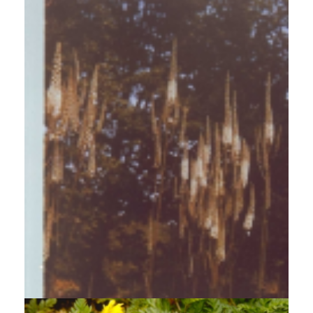
Zwarte zilverkaars
Cimicifuga racemosa var. cordifolia