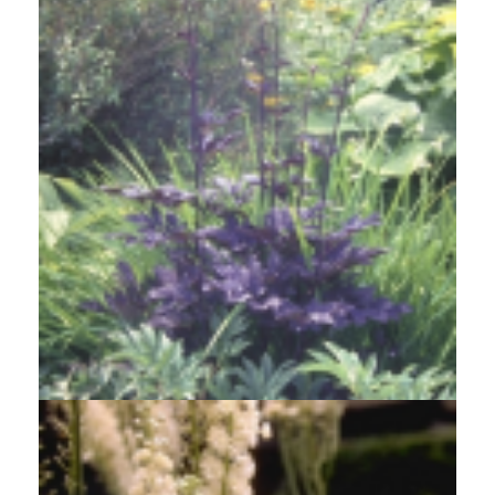
Zilverkaars
Cimicifuga simplex 'James Compton'