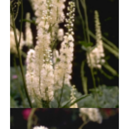
Zilverkaars
Cimicifuga dahurica