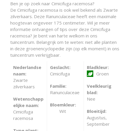
Ben je op zoek naar Cimicifuga racemosa?
De Cimicifuga racemosa is ook wel bekend als Zwarte
zilverkaars. Deze Ranunculaceae heeft een maximale
hoogtevan ongeveer 175 centimeter. Wil je meer
informatie ontvangen of tips over deze Cimicifuga
racemosa? Je bent van harte welkom in ons
tuincentrum. Belangrijk om te weten: niet alle planten
in deze groenencyclopedie zijn (op elk moment) in ons
tuincentrum verkrijgbaar.
Nederlandse
Geslacht:
Bladkleur:
naam:
Cimicifuga
Groen
Zwarte
Familie:
Veelkleurig
zilverkaars
Ranunculaceae
blad:
Wetenschapp
Nee
Bloemkleur:
elijke naam:
Wit
Bloeitijd:
Cimicifuga
Augustus,
racemosa
September
Type plant: