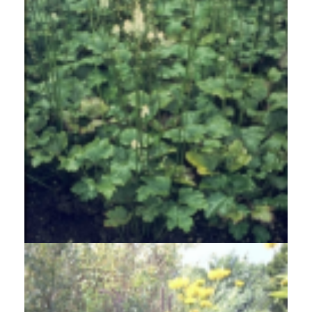
Zilverkaars
Cimicifuga acerina