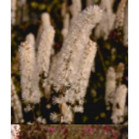
Zilverkaars
Cimicifuga simplex