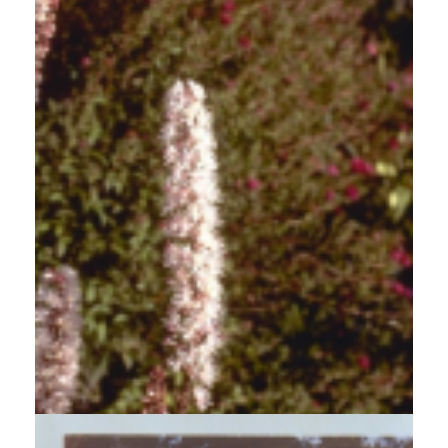
Zilverkaars
Cimicifuga ramosa 'Atropurpurea'