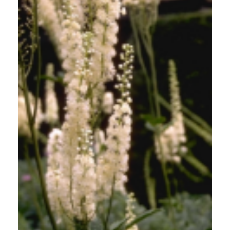
Zilverkaars
Cimicifuga dahurica