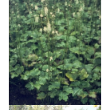
Zilverkaars
Cimicifuga acerina