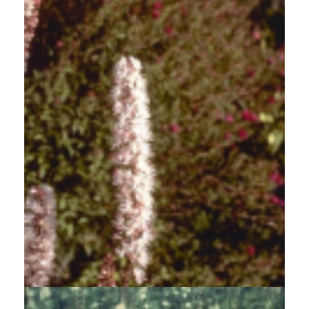
Zilverkaars
Cimicifuga ramosa 'Atropurpurea'