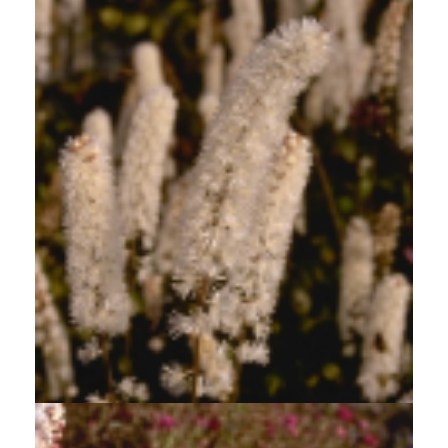
Zilverkaars
Cimicifuga simplex