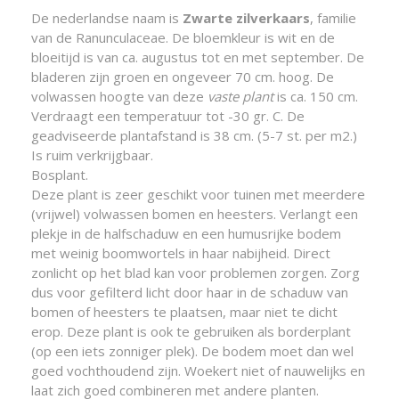
De nederlandse naam is
Zwarte zilverkaars
, familie
van de Ranunculaceae. De bloemkleur is wit en de
bloeitijd is van ca. augustus tot en met september. De
bladeren zijn groen en ongeveer 70 cm. hoog. De
volwassen hoogte van deze
vaste plant
is ca. 150 cm.
Verdraagt een temperatuur tot -30 gr. C. De
geadviseerde plantafstand is 38 cm. (5-7 st. per m2.)
Is ruim verkrijgbaar.
Bosplant.
Deze plant is zeer geschikt voor tuinen met meerdere
(vrijwel) volwassen bomen en heesters. Verlangt een
plekje in de halfschaduw en een humusrijke bodem
met weinig boomwortels in haar nabijheid. Direct
zonlicht op het blad kan voor problemen zorgen. Zorg
dus voor gefilterd licht door haar in de schaduw van
bomen of heesters te plaatsen, maar niet te dicht
erop. Deze plant is ook te gebruiken als borderplant
(op een iets zonniger plek). De bodem moet dan wel
goed vochthoudend zijn. Woekert niet of nauwelijks en
laat zich goed combineren met andere planten.