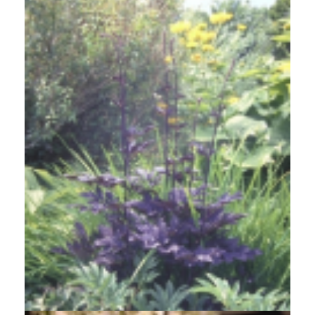
Zilverkaars
Cimicifuga simplex 'James Compton'