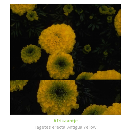
Afrikaantje
Tagetes erecta 'Antigua Yellow'