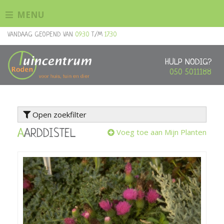
G
MENU
a
n
VANDAAG GEOPEND VAN
09:30
T/M
17:30
a
a
r
HULP NODIG?
c
050 5011188
o
n
t
Open zoekfilter
e
n
Voeg toe aan Mijn Planten
AARDDISTEL
t