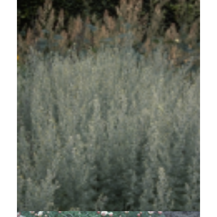
Absintalsem
Artemisia absinthium