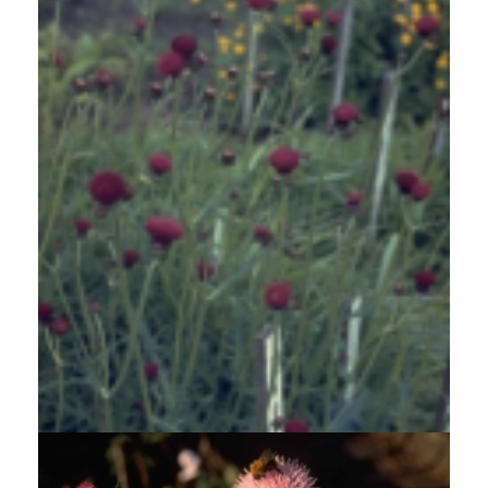
Beekdistel
Cirsium rivulare 'Atropurpureum'