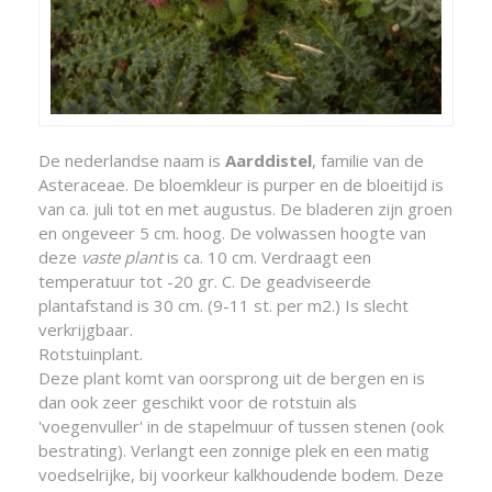
De nederlandse naam is
Aarddistel
, familie van de
Asteraceae. De bloemkleur is purper en de bloeitijd is
van ca. juli tot en met augustus. De bladeren zijn groen
en ongeveer 5 cm. hoog. De volwassen hoogte van
deze
vaste plant
is ca. 10 cm. Verdraagt een
temperatuur tot -20 gr. C. De geadviseerde
plantafstand is 30 cm. (9-11 st. per m2.) Is slecht
verkrijgbaar.
Rotstuinplant.
Deze plant komt van oorsprong uit de bergen en is
dan ook zeer geschikt voor de rotstuin als
'voegenvuller' in de stapelmuur of tussen stenen (ook
bestrating). Verlangt een zonnige plek en een matig
voedselrijke, bij voorkeur kalkhoudende bodem. Deze