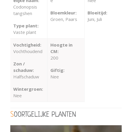
elijke naam:
e
Nee
Codonopsis
Bloemkleur:
Bloeitijd:
tangshen
Groen, Paars
Juni, Juli
Type plant:
Vaste plant
Vochtigheid:
Hoogte in
Vochthoudend
CM:
200
Zon /
schaduw:
Giftig:
Halfschaduw
Nee
Wintergroen:
Nee
SOORTGELIJKE PLANTEN