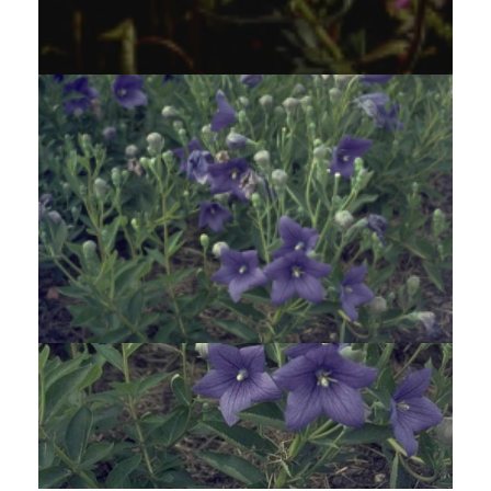
Chinese klokjesbloem
Platycodon grandiflorus 'Perlmutterschale'