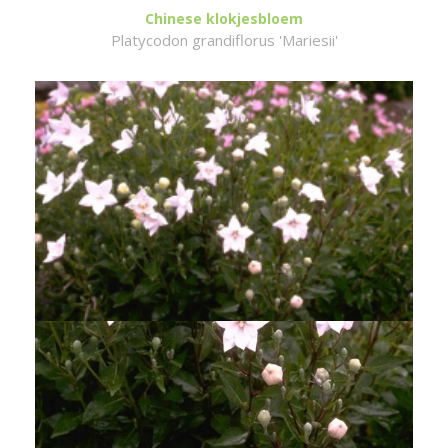
Chinese klokjesbloem
Platycodon grandiflorus 'Mariesii'