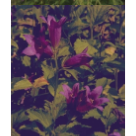
Breed klokje
Campanula latifolia var. macrantha