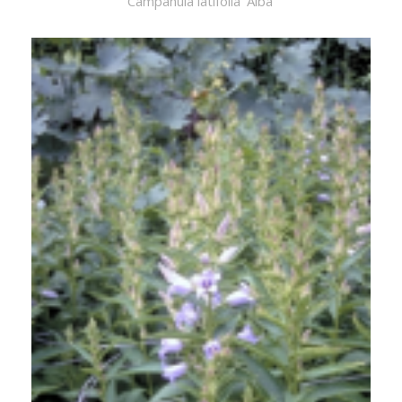
Campanula latifolia 'Alba'
Breedbladig klokje