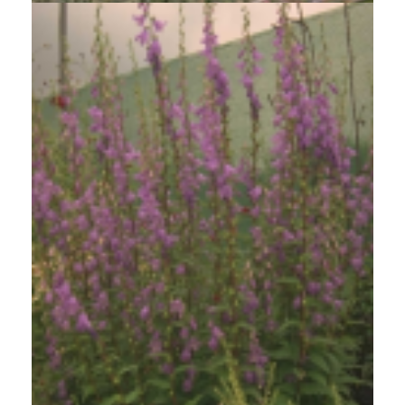
Bekerklokje
Adenophora potaninii