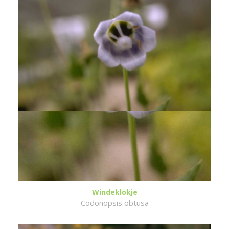
Windeklokje
Codonopsis obtusa