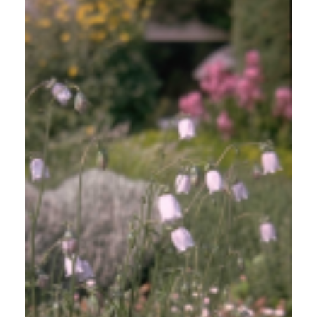
Windeklokje
Codonopsis clematidea