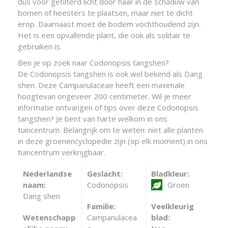
dus voor gefilterd licht door haar in de schaduw van
bomen of heesters te plaatsen, maar niet te dicht
erop. Daarnaast moet de bodem vochthoudend zijn.
Het is een opvallende plant, die ook als solitair te
gebruiken is.
Ben je op zoek naar Codonopsis tangshen?
De Codonopsis tangshen is ook wel bekend als Dang
shen. Deze Campanulaceae heeft een maximale
hoogtevan ongeveer 200 centimeter. Wil je meer
informatie ontvangen of tips over deze Codonopsis
tangshen? Je bent van harte welkom in ons
tuincentrum. Belangrijk om te weten: niet alle planten
in deze groenencyclopedie zijn (op elk moment) in ons
tuincentrum verkrijgbaar.
Nederlandse
Geslacht:
Bladkleur:
naam:
Codonopsis
Groen
Dang shen
Familie:
Veelkleurig
Wetenschapp
Campanulacea
blad: