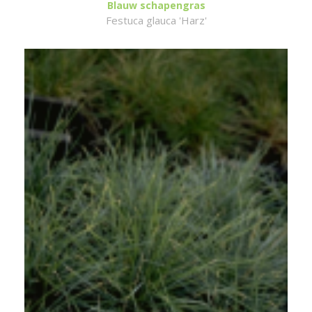
Blauw schapengras
Festuca glauca 'Harz'