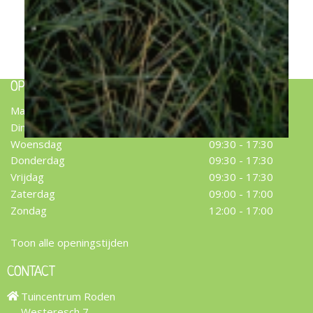
Blauw schapengras
Festuca glauca
OPENINGSTIJDEN
Maandag
09:30 - 17:30
Dinsdag
09:30 - 17:30
Woensdag
09:30 - 17:30
Donderdag
09:30 - 17:30
Vrijdag
09:30 - 17:30
Zaterdag
09:00 - 17:00
Zondag
12:00 - 17:00
Toon alle openingstijden
CONTACT
Tuincentrum Roden
Westeresch 7