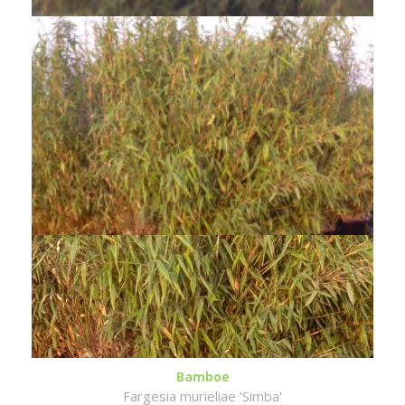
Bamboe
Fargesia murieliae 'Simba'