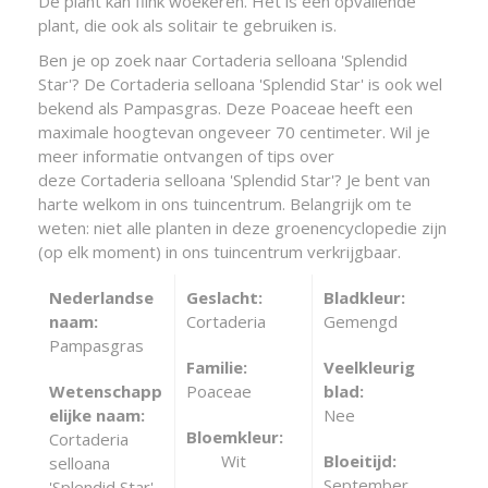
De plant kan flink woekeren. Het is een opvallende
plant, die ook als solitair te gebruiken is.
Ben je op zoek naar Cortaderia selloana 'Splendid
Star'? De Cortaderia selloana 'Splendid Star' is ook wel
bekend als Pampasgras. Deze Poaceae heeft een
maximale hoogtevan ongeveer 70 centimeter. Wil je
meer informatie ontvangen of tips over
deze Cortaderia selloana 'Splendid Star'? Je bent van
harte welkom in ons tuincentrum. Belangrijk om te
weten: niet alle planten in deze groenencyclopedie zijn
(op elk moment) in ons tuincentrum verkrijgbaar.
Nederlandse
Geslacht:
Bladkleur:
naam:
Cortaderia
Gemengd
Pampasgras
Familie:
Veelkleurig
Wetenschapp
Poaceae
blad:
elijke naam:
Nee
Bloemkleur:
Cortaderia
Wit
Bloeitijd:
selloana
September,
'Splendid Star'