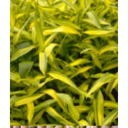
Bamboe
Pleioblastus auricomus