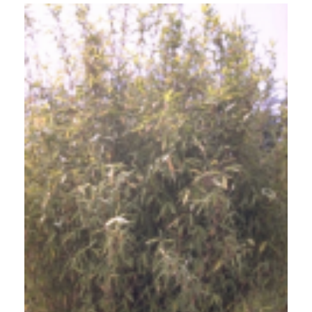
Bamboe
Fargesia murieliae