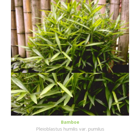
Bamboe
Pleioblastus humilis var. pumilus