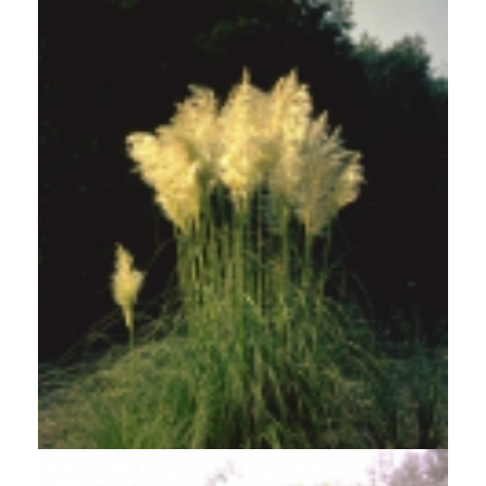
Pampasgras
Cortaderia selloana