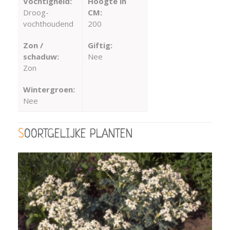
Vochtigheid:
Hoogte in
Droog-
CM:
vochthoudend
200
Zon /
Giftig:
schaduw:
Nee
Zon
Wintergroen:
Nee
SOORTGELIJKE PLANTEN