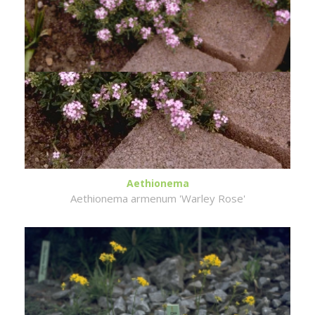
Aethionema
Aethionema armenum 'Warley Rose'