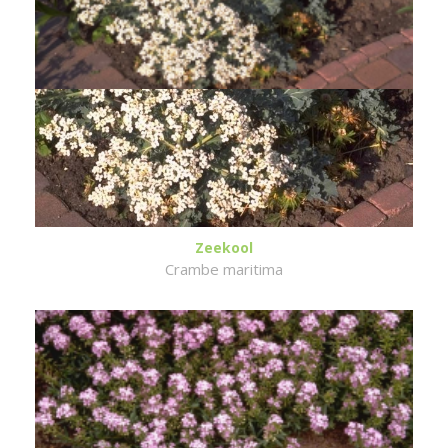
Zeekool
Crambe maritima