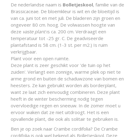
De nederlandse naam is
Bolletjeskool
, familie van de
Brassicaceae. De bloemkleur is wit en de bloeitijd is
van ca. juni tot en met juli. De bladeren zijn groen en
ongeveer 80 cm. hoog. De volwassen hoogte van
deze
vaste plant
is ca. 200 cm. Verdraagt een
temperatuur tot -25 gr. C. De geadviseerde
plantafstand is 58 cm. (1-3 st. per m2.) Is ruim
verkrijgbaar.
Plant voor een open ruimte.
Deze plant is zeer geschikt voor 'de tuin op het
zuiden'. Verlangt een zonnige, warme plek op niet te
arme grond en buiten de schaduwzone van bomen en
heesters. Ze kan gebruikt worden als borderplant,
want ze laat zich eenvoudig combineren. Deze plant
heeft in de winter bescherming nodig tegen
overvloedige regen en sneeuw. In de zomer moet u
ervoor waken dat ze niet uitdroogt. Het is een
opvallende plant, die ook als solitair te gebruiken is.
Ben je op zoek naar Crambe cordifolia? De Crambe
cordifolia is ook wel bekend als Bolletjeskool. Deze