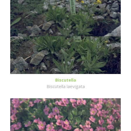
Biscutella
Biscutella laevigata