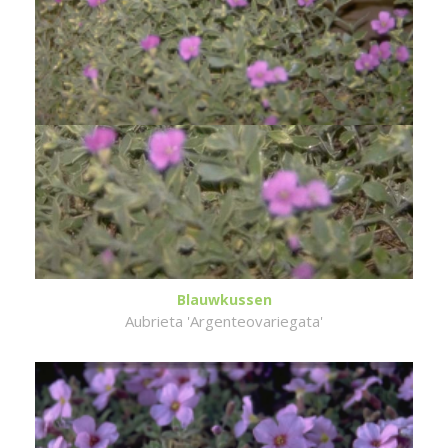
Blauwkussen
Aubrieta 'Argenteovariegata'