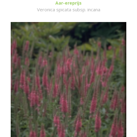
Aar-ereprijs
Veronica spicata subsp. incana