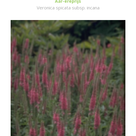
Aar-ereprijs
Veronica spicata subsp. incana