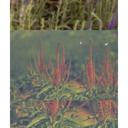
Aar-ereprijs
Veronica spicata 'Romiley Purple'