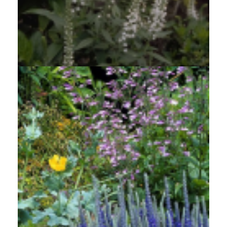
Aar-ereprijs
Veronica spicata 'Icicle'