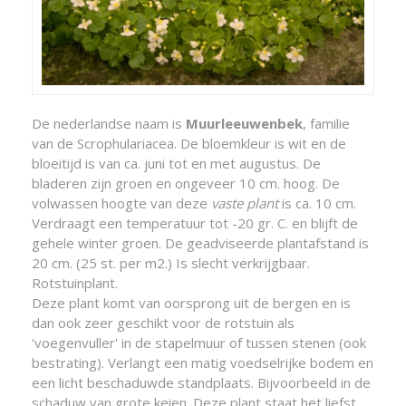
De nederlandse naam is
Muurleeuwenbek
, familie
van de Scrophulariacea. De bloemkleur is wit en de
bloeitijd is van ca. juni tot en met augustus. De
bladeren zijn groen en ongeveer 10 cm. hoog. De
volwassen hoogte van deze
vaste plant
is ca. 10 cm.
Verdraagt een temperatuur tot -20 gr. C. en blijft de
gehele winter groen. De geadviseerde plantafstand is
20 cm. (25 st. per m2.) Is slecht verkrijgbaar.
Rotstuinplant.
Deze plant komt van oorsprong uit de bergen en is
dan ook zeer geschikt voor de rotstuin als
'voegenvuller' in de stapelmuur of tussen stenen (ook
bestrating). Verlangt een matig voedselrijke bodem en
een licht beschaduwde standplaats. Bijvoorbeeld in de
schaduw van grote keien. Deze plant staat het liefst