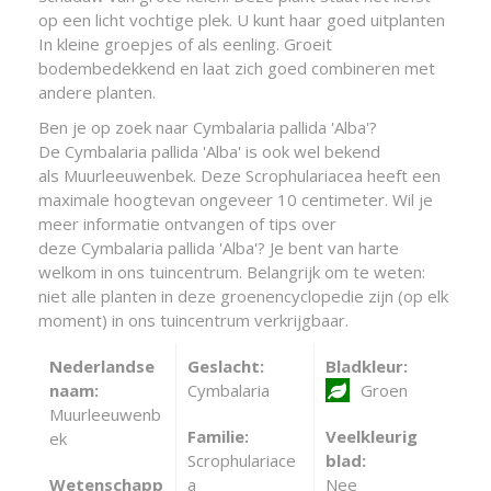
op een licht vochtige plek. U kunt haar goed uitplanten
In kleine groepjes of als eenling. Groeit
bodembedekkend en laat zich goed combineren met
andere planten.
Ben je op zoek naar Cymbalaria pallida 'Alba'?
De Cymbalaria pallida 'Alba' is ook wel bekend
als Muurleeuwenbek. Deze Scrophulariacea heeft een
maximale hoogtevan ongeveer 10 centimeter. Wil je
meer informatie ontvangen of tips over
deze Cymbalaria pallida 'Alba'? Je bent van harte
welkom in ons tuincentrum. Belangrijk om te weten:
niet alle planten in deze groenencyclopedie zijn (op elk
moment) in ons tuincentrum verkrijgbaar.
Nederlandse
Geslacht:
Bladkleur:
naam:
Cymbalaria
Groen
Muurleeuwenb
Familie:
Veelkleurig
ek
Scrophulariace
blad:
Wetenschapp
a
Nee