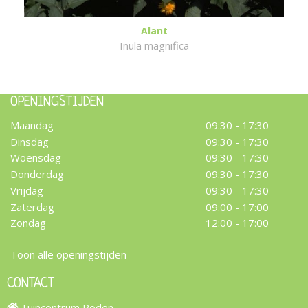
Alant
Inula magnifica
OPENINGSTIJDEN
Maandag
09:30 - 17:30
Dinsdag
09:30 - 17:30
Woensdag
09:30 - 17:30
Donderdag
09:30 - 17:30
Vrijdag
09:30 - 17:30
Zaterdag
09:00 - 17:00
Zondag
12:00 - 17:00
Toon alle openingstijden
CONTACT
Tuincentrum Roden