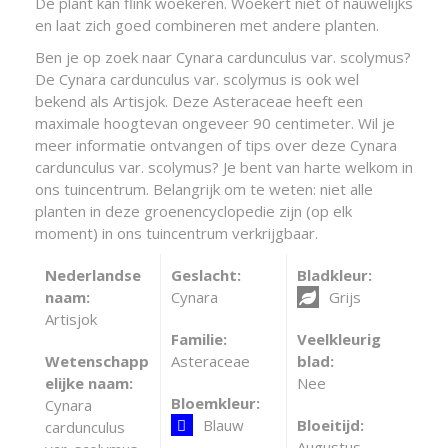
De plant kan flink woekeren. Woekert niet of nauwelijks
en laat zich goed combineren met andere planten.
Ben je op zoek naar Cynara cardunculus var. scolymus?
De Cynara cardunculus var. scolymus is ook wel
bekend als Artisjok. Deze Asteraceae heeft een
maximale hoogtevan ongeveer 90 centimeter. Wil je
meer informatie ontvangen of tips over deze Cynara
cardunculus var. scolymus? Je bent van harte welkom in
ons tuincentrum. Belangrijk om te weten: niet alle
planten in deze groenencyclopedie zijn (op elk
moment) in ons tuincentrum verkrijgbaar.
Nederlandse
Geslacht:
Bladkleur:
naam:
Cynara
Grijs
Artisjok
Familie:
Veelkleurig
Wetenschapp
Asteraceae
blad:
elijke naam:
Nee
Bloemkleur:
Cynara
Blauw
Bloeitijd:
cardunculus
Augustus,