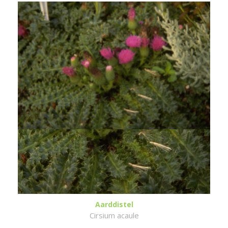
Aarddistel
Cirsium acaule