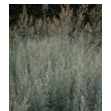
Absintalsem
Artemisia absinthium