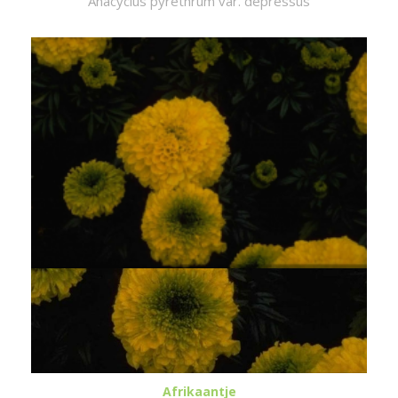
Anacyclus pyrethrum var. depressus
Afrikaantje