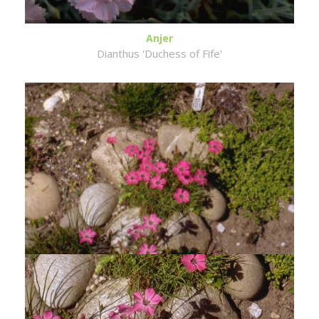
Anjer
Dianthus 'Duchess of Fife'