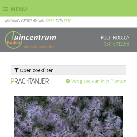
G
MENU
a
n
VANDAAG GEOPEND VAN
09:30
T/M
17:30
a
a
r
HULP NODIG?
c
050 5011188
o
n
t
Open zoekfilter
e
n
Voeg toe aan Mijn Planten
PRACHTANJER
t