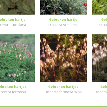
ebroken hartje
Gebroken hartje
Geb
centra cucullaria
Dicentra scandens
Dice
ebroken hartjes
Gebroken hartjes
Geb
icentra formosa
Dicentra formosa 'Alba'
Dicentr