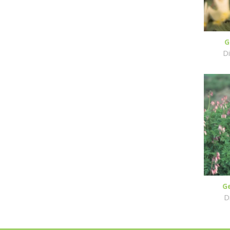
G
Di
G
D