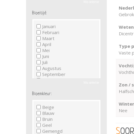
Wis selectie
Neder
Bloeitijd:
Gebrok
Januari
Wetens
Februari
Dicentr
Maart
April
Type p
Mei
Vaste p
Juni
Juli
Vochti
Augustus
Vochth
September
Oktober
Wis selectie
Zon / 
November
Halfsc
December
Bloemkleur:
Winter
Beige
Nee
Blauw
Bruin
Geel
SOO
Gemengd