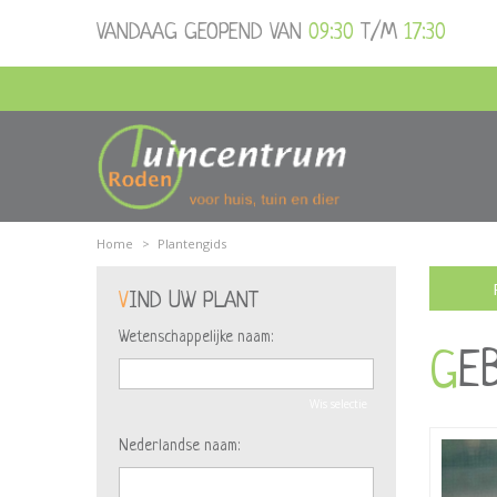
Ga
VANDAAG GEOPEND VAN
09:30
T/M
17:30
naar
content
Home
>
Plantengids
VIND UW PLANT
Wetenschappelijke naam:
G
Wis selectie
Nederlandse naam: