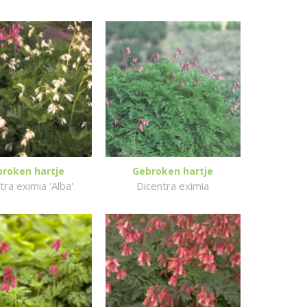
roken hartje
Gebroken hartje
tra eximia 'Alba'
Dicentra eximia