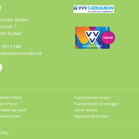
T
entrum Roden
resch 7
 ZW Roden
 5011188
tuincentrumroden.nl
anten Peize
Tuincentrum Assen
ten Peize
Tuincentrum Groningen
eedschap Leek
Vijver Assen
anten Leek
Vijverpomp Roden
olicy