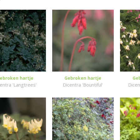
ebroken hartje
Gebroken hartje
Geb
entra 'Langtrees'
Dicentra 'Bountiful'
Dicen