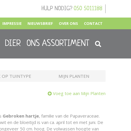
HULP NODIG?
050 5011188
IMPRESSIE
NIEUWSBRIEF
OVER ONS
CONTACT
DIER
ONS ASSORTIMENT
 OP TUINTYPE
MIJN PLANTEN
Voeg toe aan Mijn Planten
is
Gebroken hartje
, familie van de Papaveraceae.
t en de bloeitijd is van ca. april tot en met juni. De
n ongeveer 50 cm. hoog. De volwassen hoogte van