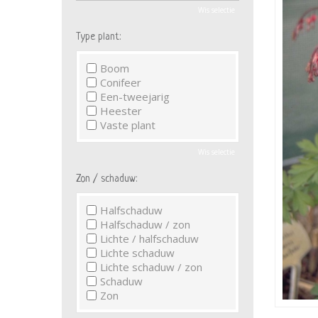
Wis selectie
Type plant:
Boom
Conifeer
Een-tweejarig
Heester
Vaste plant
Wis selectie
Zon / schaduw:
Halfschaduw
Halfschaduw / zon
Lichte / halfschaduw
Lichte schaduw
Lichte schaduw / zon
Schaduw
Zon