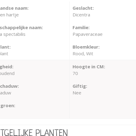
landse naam:
Geslacht:
en hartje
Dicentra
chappelijke naam:
Familie:
a spectabilis
Papaveraceae
lant:
Bloemkleur:
lant
Rood, Wit
gheid:
Hoogte in CM:
oudend
70
schaduw:
Giftig:
haduw
Nee
groen:
RTGELIJKE PLANTEN