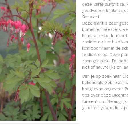
deze
vaste plant
is ca.
geadviseerde plantafsta
Bosplant.
Deze plant is zeer ges
bomen en heesters. Ver
humusrijke bodem met w
zonlicht op het blad k
licht door haar in de 
te dicht erop. Deze pla
zonniger plek). De bo
niet of nauwelijks en l
Ben je op zoek naar Dic
bekend als Gebroken h
hoogtevan ongeveer 70 
tips over deze Dicentra
tuincentrum. Belangrijk
groenencyclopedie zijn 