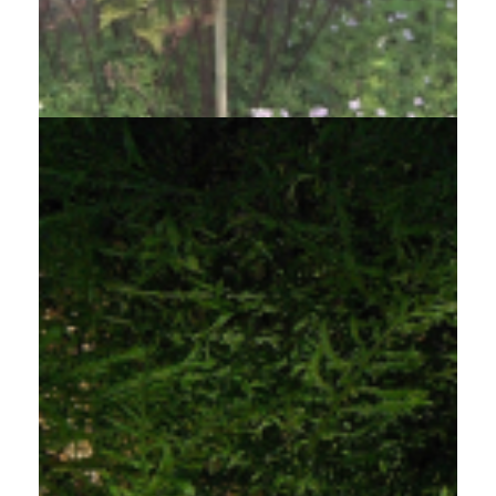
Herfstvaren
Dryopteris erythrosora