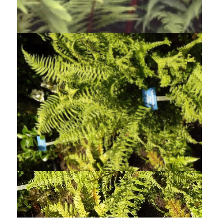
Geschubde mannetjesvaren
Dryopteris affinis