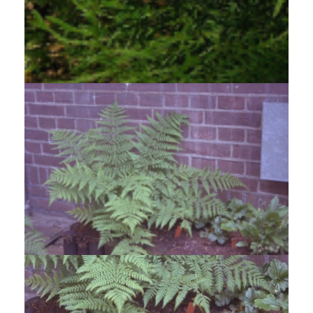
Mannetjesvaren
Dryopteris filix-mas 'Linearis Polydactyla'