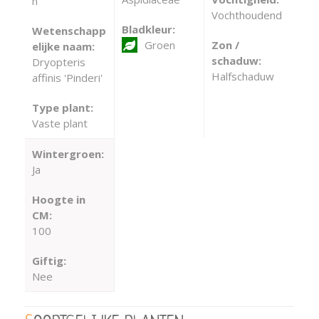
n
Vochthoudend
Bladkleur:
Wetenschapp
Groen
Zon /
elijke naam:
schaduw:
Dryopteris
Halfschaduw
affinis 'Pinderi'
Type plant:
Vaste plant
Wintergroen:
Ja
Hoogte in
CM:
100
Giftig:
Nee