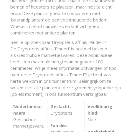
dus voor gefilterd licht door haar in de schaduw van
bomen of heesters te plaatsen, maar niet te dicht
erop. Deze plant is goed te combineren met
'bosrandplanten' op een vochthoudende bodem.
Woekert niet of nauwelijks en laat zich goed
combineren met andere planten.
Ben je op zoek naar Dryopteris affinis 'Pinderi'?
De Dryopteris affinis 'Pinderi' is ook wel bekend
als Geschubde mannetjesvaren. Deze Aspidiaceae
heeft een maximale hoogtevan ongeveer 100
centimeter. Wil je meer informatie ontvangen of tips
over deze Dryopteris affinis 'Pinderi'? Je bent van
harte welkom in ons tuincentrum. Belangrijk om te
weten: niet alle planten in deze groenencyclopedie zijn
(op elk moment) in ons tuincentrum verkrijgbaar.
Nederlandse
Geslacht:
Veelkleurig
naam:
Dryopteris
blad:
Geschubde
Nee
Familie:
mannetjesvare
Aspidiaceae
Vochtigheid: