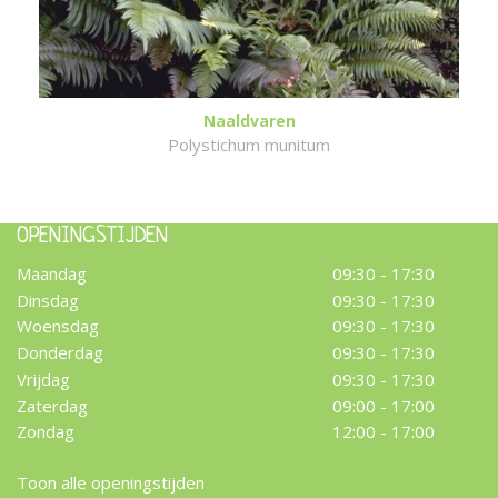
Naaldvaren
Polystichum munitum
OPENINGSTIJDEN
Maandag
09:30 - 17:30
Dinsdag
09:30 - 17:30
Woensdag
09:30 - 17:30
Donderdag
09:30 - 17:30
Vrijdag
09:30 - 17:30
Zaterdag
09:00 - 17:00
Zondag
12:00 - 17:00
Toon alle openingstijden