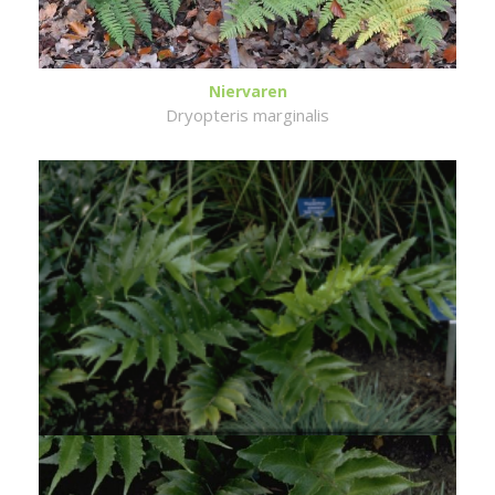
Niervaren
Dryopteris marginalis