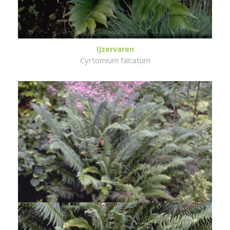
IJzervaren
Cyrtomium falcatum