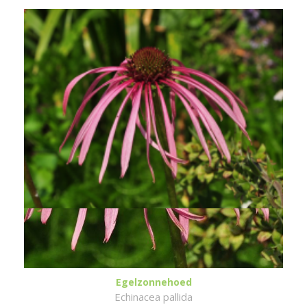
Egelzonnehoed
Echinacea pallida