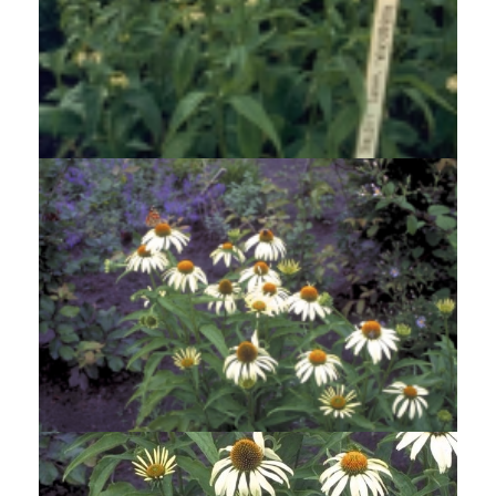
Rode zonnehoed
Echinacea purpurea 'White Swan'