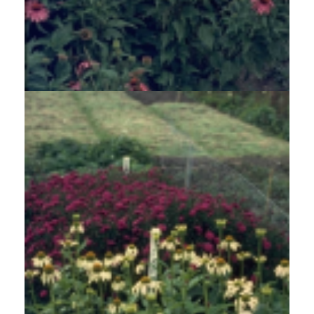
Rode zonnehoed
Echinacea purpurea 'Leuchtstern'