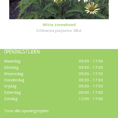
Witte zonnehoed
Echinacea purpurea 'Alba'
OPENINGSTIJDEN
Maandag
09:30 - 17:30
Dinsdag
09:30 - 17:30
Woensdag
09:30 - 17:30
Donderdag
09:30 - 17:30
Vrijdag
09:30 - 17:30
Zaterdag
09:00 - 17:00
Zondag
12:00 - 17:00
Toon alle openingstijden