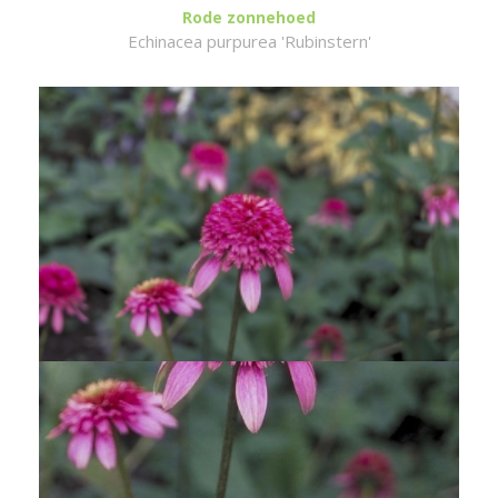
Rode zonnehoed
Echinacea purpurea 'Rubinstern'