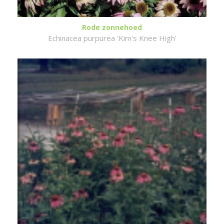
Rode zonnehoed
Echinacea purpurea 'Kim's Knee High'