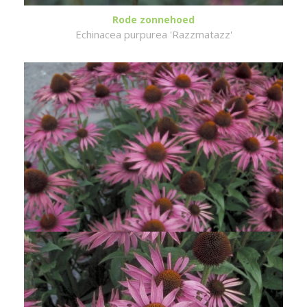
Rode zonnehoed
Echinacea purpurea 'Razzmatazz'