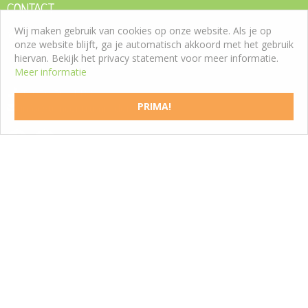
CONTACT
Wij maken gebruik van cookies op onze website. Als je op
Tuincentrum Roden
onze website blijft, ga je automatisch akkoord met het gebruik
Westeresch 7
hiervan. Bekijk het privacy statement voor meer informatie.
9301 ZW Roden
Meer informatie
T:
050 5011188
PRIMA!
info@tuincentrumroden.nl
SCHRIJF EEN RECENSIE