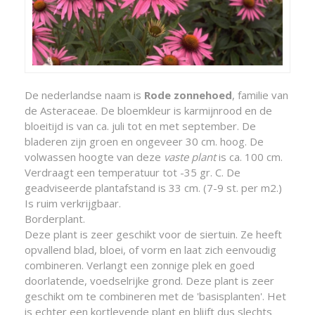
De nederlandse naam is
Rode zonnehoed
, familie van
de Asteraceae. De bloemkleur is karmijnrood en de
bloeitijd is van ca. juli tot en met september. De
bladeren zijn groen en ongeveer 30 cm. hoog. De
volwassen hoogte van deze
vaste plant
is ca. 100 cm.
Verdraagt een temperatuur tot -35 gr. C. De
geadviseerde plantafstand is 33 cm. (7-9 st. per m2.)
Is ruim verkrijgbaar.
Borderplant.
Deze plant is zeer geschikt voor de siertuin. Ze heeft
opvallend blad, bloei, of vorm en laat zich eenvoudig
combineren. Verlangt een zonnige plek en goed
doorlatende, voedselrijke grond. Deze plant is zeer
geschikt om te combineren met de 'basisplanten'. Het
is echter een kortlevende plant en blijft dus slechts