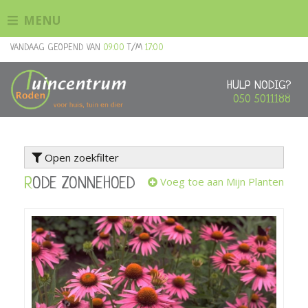
G
MENU
a
n
VANDAAG GEOPEND VAN
09:00
T/M
17:00
a
a
r
HULP NODIG?
c
050 5011188
o
n
t
Open zoekfilter
e
n
Voeg toe aan Mijn Planten
RODE ZONNEHOED
t