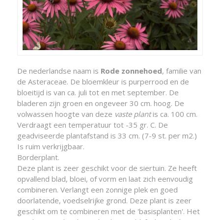
De nederlandse naam is
Rode zonnehoed
, familie van
de Asteraceae. De bloemkleur is purperrood en de
bloeitijd is van ca. juli tot en met september. De
bladeren zijn groen en ongeveer 30 cm. hoog. De
volwassen hoogte van deze
vaste plant
is ca. 100 cm.
Verdraagt een temperatuur tot -35 gr. C. De
geadviseerde plantafstand is 33 cm. (7-9 st. per m2.)
Is ruim verkrijgbaar.
Borderplant.
Deze plant is zeer geschikt voor de siertuin. Ze heeft
opvallend blad, bloei, of vorm en laat zich eenvoudig
combineren. Verlangt een zonnige plek en goed
doorlatende, voedselrijke grond. Deze plant is zeer
geschikt om te combineren met de 'basisplanten'. Het