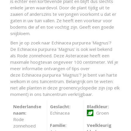
is echter een kortlevende plant en blijft dus slechts
enkele jaren waardevol. Door de plant tijdig uit te
zaaien of anderszins te verjongen voorkomt u dat er
gaten in uw tuin vallen. Ze heeft een voorkeur voor
bodems die af en toe vochtig zijn. Geeft een goede
snijbloem.
Ben je op zoek naar Echinacea purpurea 'Magnus'?
De Echinacea purpurea 'Magnus' is ook wel bekend
als Rode zonnehoed. Deze Asteraceae heeft een
maximale hoogtevan ongeveer 100 centimeter. Wil je
meer informatie ontvangen of tips over
deze Echinacea purpurea 'Magnus'? Je bent van harte
welkom in ons tuincentrum. Belangrijk om te weten:
niet alle planten in deze groenencyclopedie zijn (op elk
moment) in ons tuincentrum verkrijgbaar.
Nederlandse
Geslacht:
Bladkleur:
naam:
Echinacea
Groen
Rode
Familie:
Veelkleurig
zonnehoed