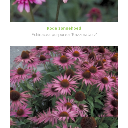
Rode zonnehoed
Echinacea purpurea 'Razzmatazz'