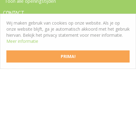
Toon alle openingstijden
CONTACT
Wij maken gebruik van cookies op onze website. Als je op
Tuincentrum Roden
onze website blijft, ga je automatisch akkoord met het gebruik
Westeresch 7
hiervan. Bekijk het privacy statement voor meer informatie.
9301 ZW Roden
Meer informatie
T:
050 5011188
PRIMA!
info@tuincentrumroden.nl