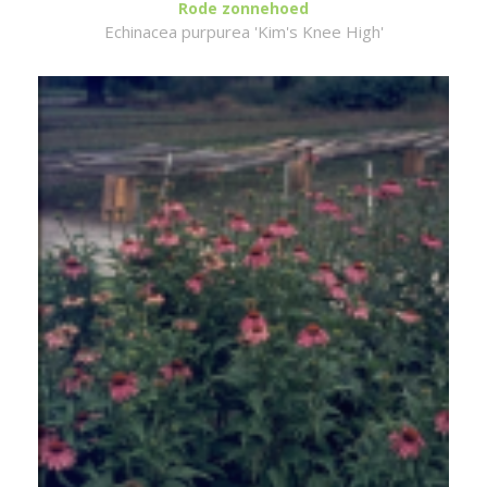
Rode zonnehoed
Echinacea purpurea 'Kim's Knee High'