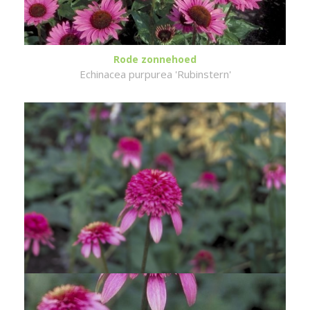
Rode zonnehoed
Echinacea purpurea 'Rubinstern'