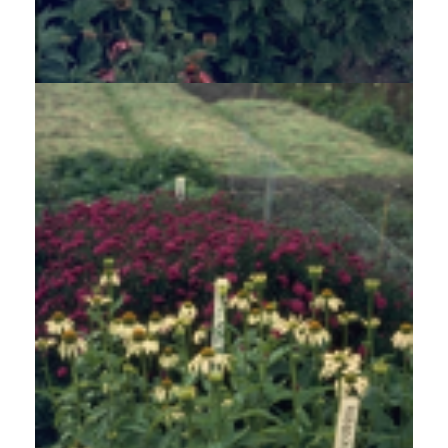
Rode zonnehoed
Echinacea purpurea 'Leuchtstern'