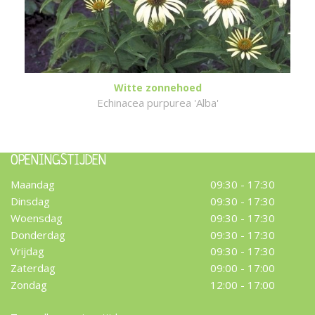
Witte zonnehoed
Echinacea purpurea 'Alba'
OPENINGSTIJDEN
Maandag
09:30 - 17:30
Dinsdag
09:30 - 17:30
Woensdag
09:30 - 17:30
Donderdag
09:30 - 17:30
Vrijdag
09:30 - 17:30
Zaterdag
09:00 - 17:00
Zondag
12:00 - 17:00