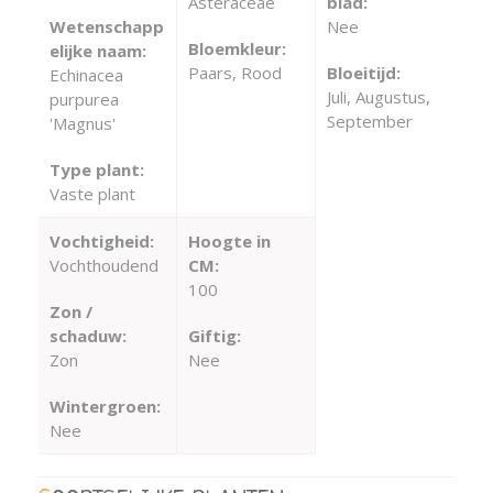
Asteraceae
blad:
Wetenschapp
Nee
Bloemkleur:
elijke naam:
Paars, Rood
Bloeitijd:
Echinacea
Juli, Augustus,
purpurea
September
'Magnus'
Type plant:
Vaste plant
Vochtigheid:
Hoogte in
Vochthoudend
CM:
100
Zon /
schaduw:
Giftig:
Zon
Nee
Wintergroen:
Nee