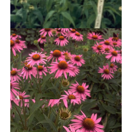
Rode zonnehoed
Echinacea purpurea 'White Swan'