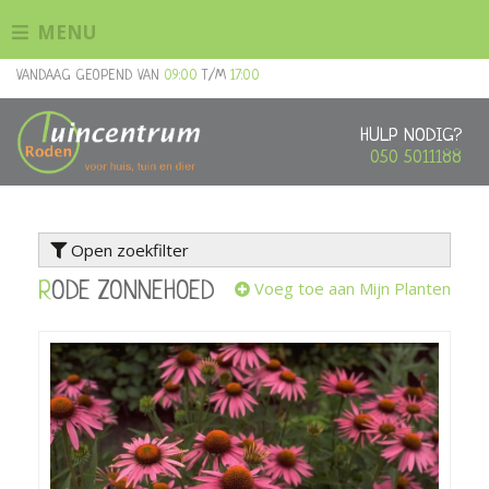
G
MENU
a
n
VANDAAG GEOPEND VAN
09:00
T/M
17:00
a
a
r
HULP NODIG?
c
050 5011188
o
n
t
Open zoekfilter
e
n
Voeg toe aan Mijn Planten
RODE ZONNEHOED
t