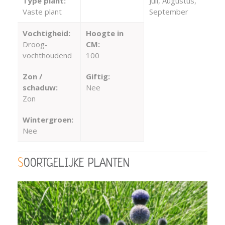
Type plant:
Juli, Augustus,
Vaste plant
September
Vochtigheid:
Hoogte in
Droog-
CM:
vochthoudend
100
Zon /
Giftig:
schaduw:
Nee
Zon
Wintergroen:
Nee
SOORTGELIJKE PLANTEN