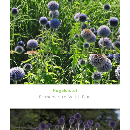
Kogeldistel
Echinops ritro 'Veitch Blue'