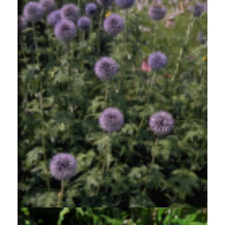
Kogeldistel
Echinops bannaticus 'Taplow Blue'