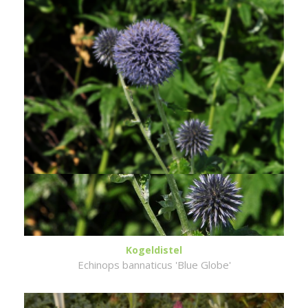
Kogeldistel
Echinops bannaticus 'Blue Globe'