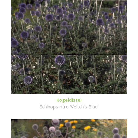
Kogeldistel
Echinops ritro 'Veitch's Blue'