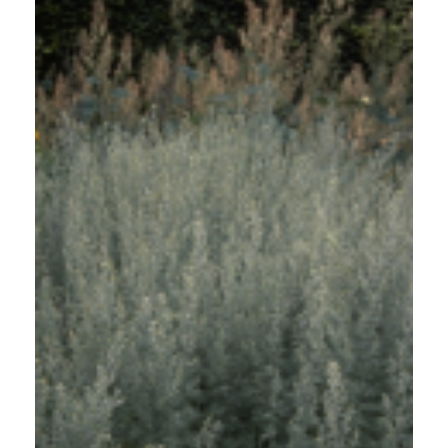
Absintalsem
Artemisia absinthium