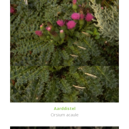
Aarddistel
Cirsium acaule