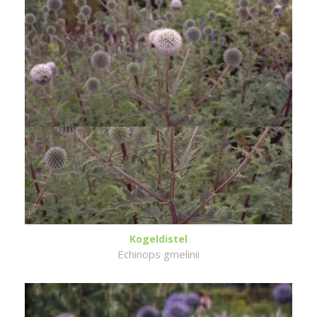
Kogeldistel
Echinops gmelinii