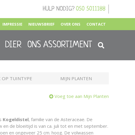
HULP NODIG?
050 5011188
IMPRESSIE
NIEUWSBRIEF
OVER ONS
CONTACT
DIER
ONS ASSORTIMENT
 OP TUINTYPE
MIJN PLANTEN
Voeg toe aan Mijn Planten
is
Kogeldistel
, familie van de Asteraceae. De
 en de bloeitijd is van ca. juli tot en met september.
groen en ongeveer 25 cm. hoog. De volwassen