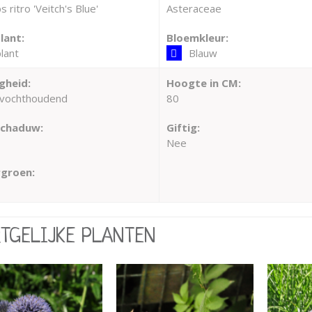
s ritro 'Veitch's Blue'
Asteraceae
lant:
Bloemkleur:
lant
Blauw
gheid:
Hoogte in CM:
vochthoudend
80
schaduw:
Giftig:
Nee
groen:
RTGELIJKE PLANTEN