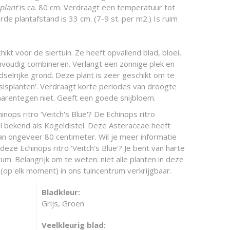
 plant
is ca. 80 cm. Verdraagt een temperatuur tot
rde plantafstand is 33 cm. (7-9 st. per m2.) Is ruim
ikt voor de siertuin. Ze heeft opvallend blad, bloei,
envoudig combineren. Verlangt een zonnige plek en
selrijke grond. Deze plant is zeer geschikt om te
isplanten'. Verdraagt korte periodes van droogte
aarentegen niet. Geeft een goede snijbloem.
inops ritro 'Veitch's Blue'? De Echinops ritro
wel bekend als Kogeldistel. Deze Asteraceae heeft
n ongeveer 80 centimeter. Wil je meer informatie
deze Echinops ritro 'Veitch's Blue'? Je bent van harte
um. Belangrijk om te weten: niet alle planten in deze
(op elk moment) in ons tuincentrum verkrijgbaar.
Bladkleur:
Grijs, Groen
Veelkleurig blad: