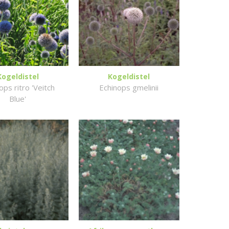
Kogeldistel
Kogeldistel
ops ritro 'Veitch
Echinops gmelinii
Blue'