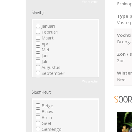
Wis selectie
Echinop
Bloeitijd:
Type p
Vaste p
Januari
Februari
Vochti
Maart
Droog-
April
Mei
Zon / 
Juni
Zon
Juli
Augustus
Winter
September
Oktober
Nee
Wis selectie
November
December
Bloemkleur:
SOO
Beige
Blauw
Bruin
Geel
Gemengd