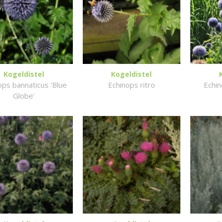
Kogeldistel
Kogeldistel
ops bannaticus 'Blue
Echinops ritro
Echin
Globe'