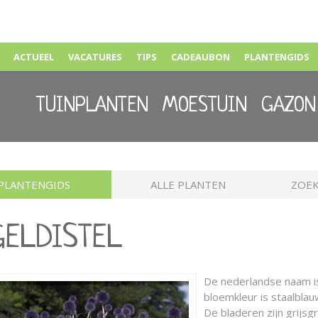
ACTUEEL
VACATURES
TIPS
CADEAUBON
PLANTENGIDS
TUINPLANTEN
MOESTUIN
GAZON
PLANTENGIDS
ALLE PLANTEN
ZOEK
GELDISTEL
De nederlandse naam 
bloemkleur is staalblauw
De bladeren zijn grijs