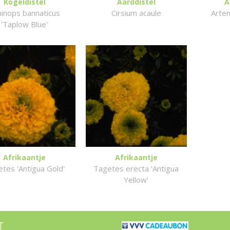
Kogeldistel
Aarddistel
A
hinops bannaticus
Cirsium acaule
Artem
'Taplow Blue'
Afrikaantje
Afrikaantje
tes 'Antigua Gold'
Tagetes erecta 'Antigua
Yellow'
T