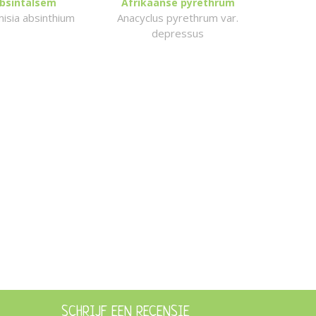
bsintalsem
Afrikaanse pyrethrum
isia absinthium
Anacyclus pyrethrum var.
depressus
SCHRIJF EEN RECENSIE