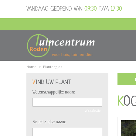
Ga
VANDAAG GEOPEND VAN
09:30
T/M
17:30
naar
content
Home
>
Plantengids
VIND UW PLANT
Wetenschappelijke naam:
KO
Wis selectie
Nederlandse naam: