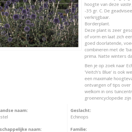
hoogte van deze
vaste
-35 gr. C. De geadvisee
verkrijgbaar.
Borderplant.
Deze plant is zeer gesch
of vorm en laat zich e
goed doorlatende, voed
combineren met de 'bas
prima. Natte winters d
Ben je op zoek naar Ech
'Veitch's Blue' is ook 
een maximale hoogteva
ontvangen of tips over 
welkom in ons tuincentr
groenencyclopedie zijn 
landse naam:
Geslacht:
stel
Echinops
chappelijke naam:
Familie: