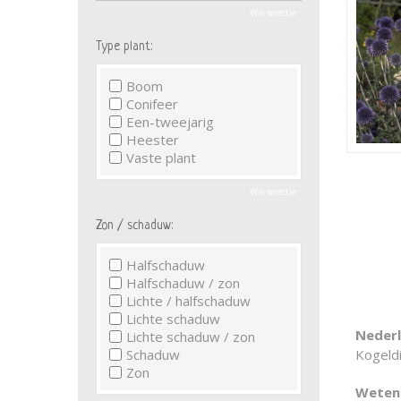
Wis selectie
Type plant:
Boom
Conifeer
Een-tweejarig
Heester
Vaste plant
Wis selectie
Zon / schaduw:
Halfschaduw
Halfschaduw / zon
Lichte / halfschaduw
Lichte schaduw
Neder
Lichte schaduw / zon
Schaduw
Kogeldi
Zon
Wetens