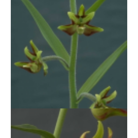
Wespenorchis
Epipactis veratrifolia