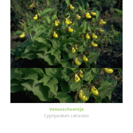
Venusschoentje
Cypripedium calceolus