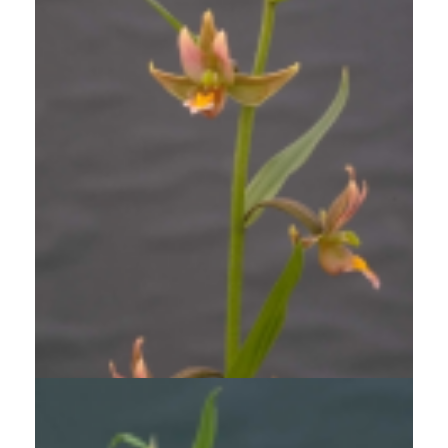
Wespenorchis
Epipactis 'Sabine'