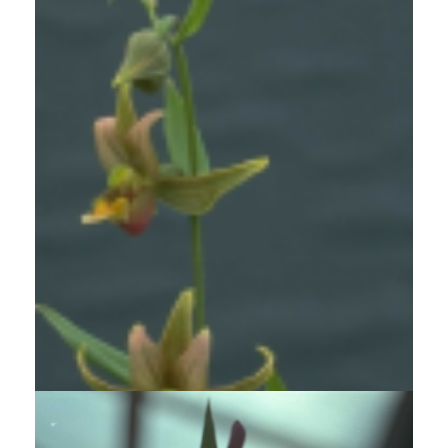
Wespenorchis
Epipactis gigantea