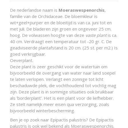
De nederlandse naam is
Moeraswespenorchis
,
familie van de Orchidaceae. De bloemkleur is
wit+geel+purper en de bloeitijd is van ca. juni tot en
met juli. De bladeren zijn groen en ongeveer 25 cm.
hoog. De volwassen hoogte van deze
vaste plant
is ca.
40 cm. Verdraagt een temperatuur tot -20 gr. C. De
geadviseerde plantafstand is 20 cm. (25 st. per m2.) Is
goed verkrijgbaar.
Oeverplant.
Deze plant is zeer geschikt voor de watertuin om
bijvoorbeeld de overgang van water naar land soepel
te laten verlopen. Verlangt een zonnige tot licht
beschaduwde plek, die vochthoudend tot vochtig mag
zijn. Deze plant is in sommige situaties ook bruikbaar
als 'borderplant'. Het is een plant voor de liefhebber.
Ze stelt namelijk meer eisen qua verzorging, zoals
bijvoorbeeld winterbescherming.
Ben je op zoek naar Epipactis palustris? De Epipactis
palustris is ook wel bekend als Moeraswespenorchis.