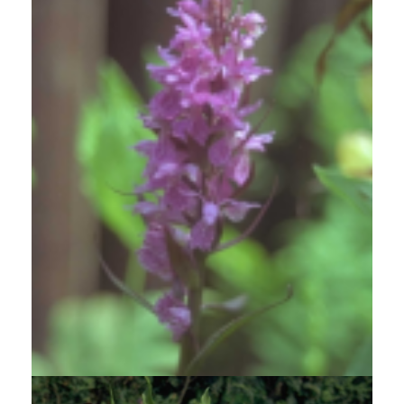
Rietorchis
Dactylorhiza majalis subsp. praetermissa