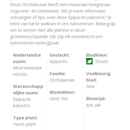
Deze Orchidaceae heeft een maximale hoogtevan
ongeveer 40 centimeter. Wil je meer informatie
ontvangen of tips over deze Epipactis palustris? Je
bent van harte welkom in ons tuincentrum. Belangrijk
om te weten: niet alle planten in deze
groenencyclopedie zijn (op elk moment) in ons
tuincentrum verkrijgbaar.
Nederlandse
Geslacht:
Bladkleur:
naam:
Epipactis
Groen
Moeraswespe
Familie:
Veelkleurig
norchis
Orchidaceae
blad:
Wetenschapp
Nee
Bloemkleur:
elijke naam:
Geel, Wit
Bloeitijd:
Epipactis
Juni, Juli
palustris
Type plant:
Vaste plant