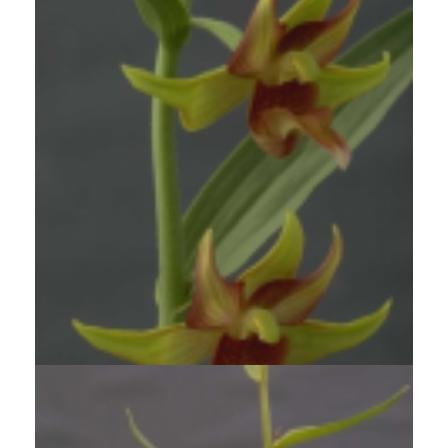
Wespenorchis
Epipactis 'Lowland Legacy'