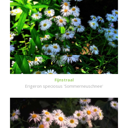
Fijnstraal
Erigeron speciosus 'Sommerneuschnee'