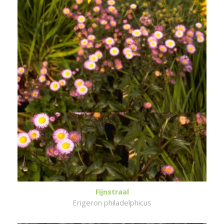
Fijnstraal
Erigeron philadelphicus