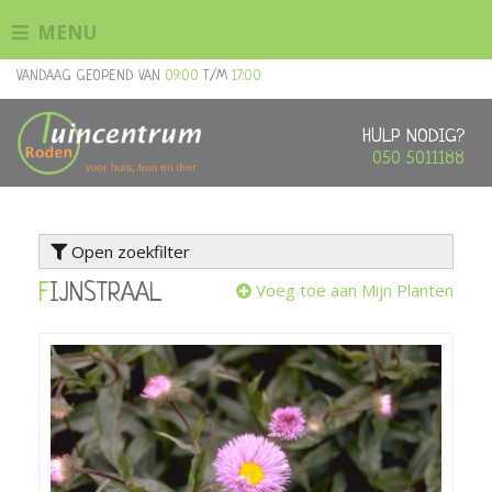
G
MENU
a
n
VANDAAG GEOPEND VAN
09:00
T/M
17:00
a
a
r
HULP NODIG?
c
050 5011188
o
n
t
Open zoekfilter
e
n
Voeg toe aan Mijn Planten
FIJNSTRAAL
t