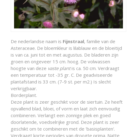
De nederlandse naam is
Fijnstraal
, familie van de
Asteraceae. De bloemkleur is lilablauw en de bloeitijd
is van ca. juni tot en met augustus. De bladeren zijn
groen en ongeveer 15 cm. hoog. De volwassen
hoogte van deze
vaste plant
is ca. 50 cm. Verdraagt
een temperatuur tot -35 gr. C. De geadviseerde
plantafstand is 33 cm. (7-9 st. per m2.) Is slecht
verkrijgbaar.
Borderplant.
Deze plant is zeer geschikt voor de siertuin. Ze heeft
opvallend blad, bloei, of vorm en laat zich eenvoudig
combineren. Verlangt een zonnige plek en goed
doorlatende, voedselrijke grond. Deze plant is zeer
geschikt om te combineren met de 'basisplanten'.
Verdraagt korte periodes van droogte prima. Natte