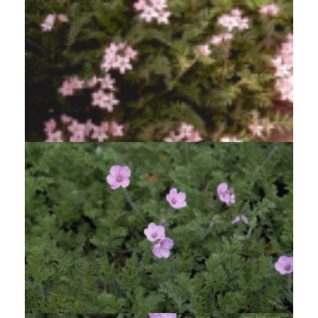
Reigersbek
Erodium absinthoides var. amanum