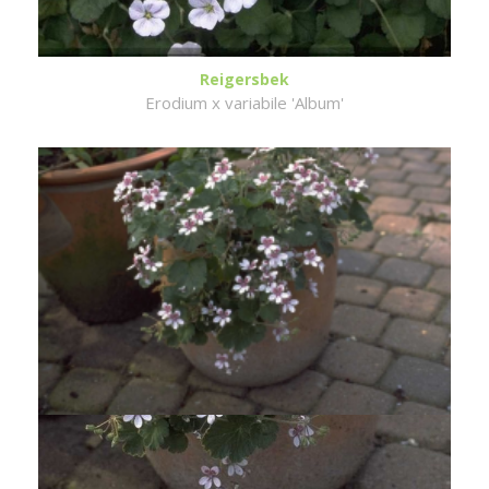
Reigersbek
Erodium x variabile 'Album'