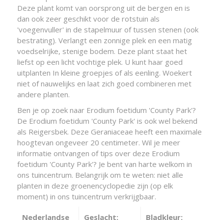
Deze plant komt van oorsprong uit de bergen en is
dan ook zeer geschikt voor de rotstuin als
'voegenvuller' in de stapelmuur of tussen stenen (ook
bestrating). Verlangt een zonnige plek en een matig
voedselrijke, stenige bodem. Deze plant staat het
liefst op een licht vochtige plek. U kunt haar goed
uitplanten In kleine groepjes of als eenling. Woekert
niet of nauwelijks en laat zich goed combineren met
andere planten.
Ben je op zoek naar Erodium foetidum 'County Park'?
De Erodium foetidum 'County Park' is ook wel bekend
als Reigersbek. Deze Geraniaceae heeft een maximale
hoogtevan ongeveer 20 centimeter. Wil je meer
informatie ontvangen of tips over deze Erodium
foetidum 'County Park'? Je bent van harte welkom in
ons tuincentrum. Belangrijk om te weten: niet alle
planten in deze groenencyclopedie zijn (op elk
moment) in ons tuincentrum verkrijgbaar.
Nederlandse
Geslacht:
Bladkleur: