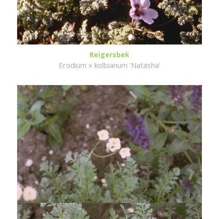
Reigersbek
Erodium x kolbianum 'Natasha'