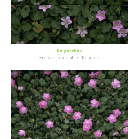
Reigersbek
Erodium x variabile 'Roseum'