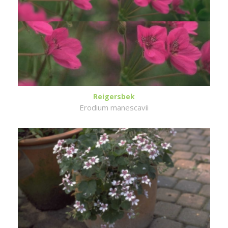
Reigersbek
Erodium manescavii