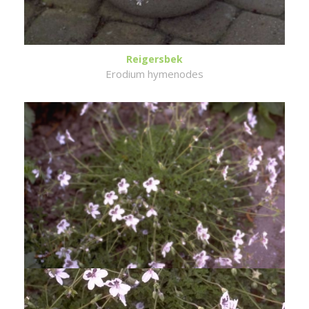
Reigersbek
Erodium hymenodes