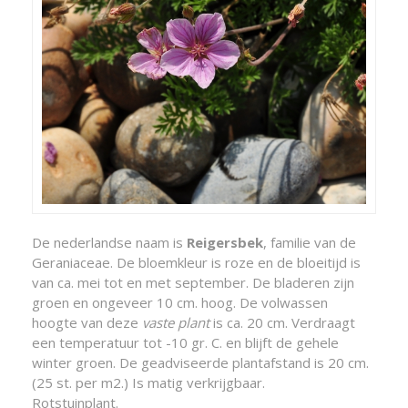
De nederlandse naam is
Reigersbek
, familie van de
Geraniaceae. De bloemkleur is roze en de bloeitijd is
van ca. mei tot en met september. De bladeren zijn
groen en ongeveer 10 cm. hoog. De volwassen
hoogte van deze
vaste plant
is ca. 20 cm. Verdraagt
een temperatuur tot -10 gr. C. en blijft de gehele
winter groen. De geadviseerde plantafstand is 20 cm.
(25 st. per m2.) Is matig verkrijgbaar.
Rotstuinplant.