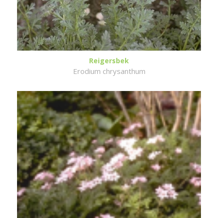
Reigersbek
Erodium chrysanthum