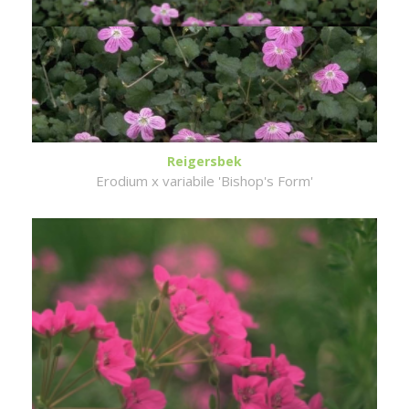
Reigersbek
Erodium x variabile 'Bishop's Form'