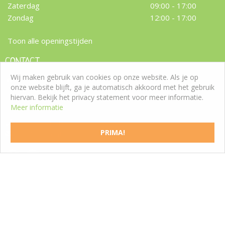
Zaterdag
09:00 - 17:00
Zondag
12:00 - 17:00
Toon alle openingstijden
CONTACT
Wij maken gebruik van cookies op onze website. Als je op
Tuincentrum Roden
onze website blijft, ga je automatisch akkoord met het gebruik
Westeresch 7
hiervan. Bekijk het privacy statement voor meer informatie.
9301 ZW Roden
Meer informatie
T:
050 5011188
PRIMA!
info@tuincentrumroden.nl