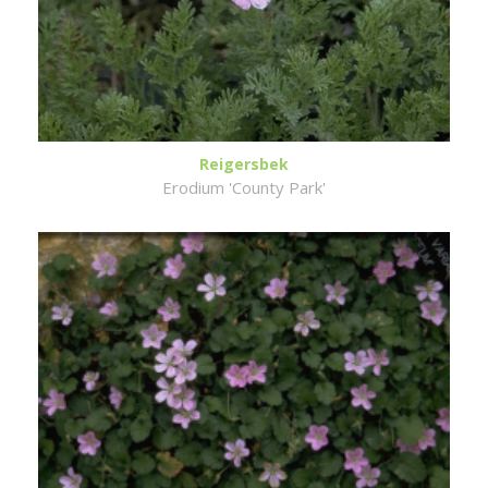
Reigersbek
Erodium 'County Park'