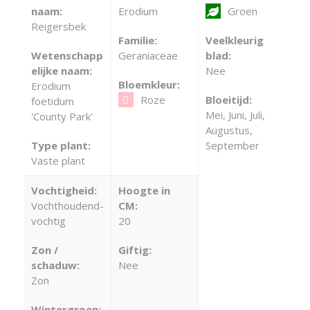
naam:
Erodium
Groen
Reigersbek
Familie:
Veelkleurig
Wetenschapp
Geraniaceae
blad:
elijke naam:
Nee
Bloemkleur:
Erodium
Roze
Bloeitijd:
foetidum
Mei, Juni, Juli,
'County Park'
Augustus,
Type plant:
September
Vaste plant
Vochtigheid:
Hoogte in
Vochthoudend-
CM:
vochtig
20
Zon /
Giftig:
schaduw:
Nee
Zon
Wintergroen: