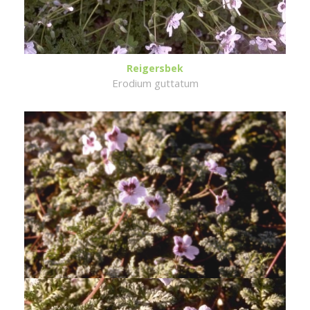
Reigersbek
Erodium guttatum