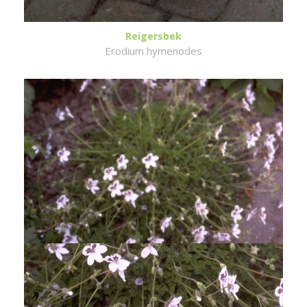
Reigersbek
Erodium hymenodes