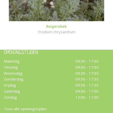
Reigersbek
Erodium chrysanthum
OPENINGSTIJDEN
Maandag
09:30 - 17:30
Dinsdag
09:30 - 17:30
Woensdag
09:30 - 17:30
Donderdag
09:30 - 17:30
Vrijdag
09:30 - 17:30
Zaterdag
09:00 - 17:00
Zondag
12:00 - 17:00
Toon alle openingstijden