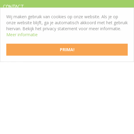
CONTACT
Wij maken gebruik van cookies op onze website. Als je op
Tuincentrum Roden
onze website blijft, ga je automatisch akkoord met het gebruik
Westeresch 7
hiervan. Bekijk het privacy statement voor meer informatie.
9301 ZW Roden
Meer informatie
T:
050 5011188
PRIMA!
info@tuincentrumroden.nl
SCHRIJF EEN RECENSIE