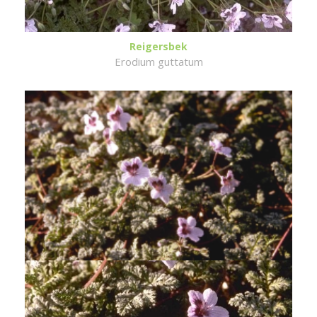
Reigersbek
Erodium guttatum