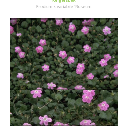
Reigersbek
Erodium x variabile 'Roseum'