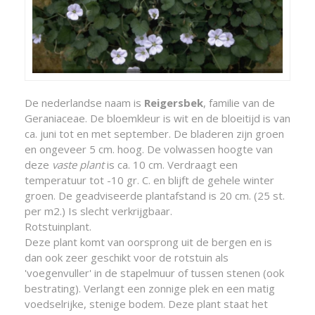
De nederlandse naam is
Reigersbek
, familie van de
Geraniaceae. De bloemkleur is wit en de bloeitijd is van
ca. juni tot en met september. De bladeren zijn groen
en ongeveer 5 cm. hoog. De volwassen hoogte van
deze
vaste plant
is ca. 10 cm. Verdraagt een
temperatuur tot -10 gr. C. en blijft de gehele winter
groen. De geadviseerde plantafstand is 20 cm. (25 st.
per m2.) Is slecht verkrijgbaar.
Rotstuinplant.
Deze plant komt van oorsprong uit de bergen en is
dan ook zeer geschikt voor de rotstuin als
'voegenvuller' in de stapelmuur of tussen stenen (ook
bestrating). Verlangt een zonnige plek en een matig
voedselrijke, stenige bodem. Deze plant staat het