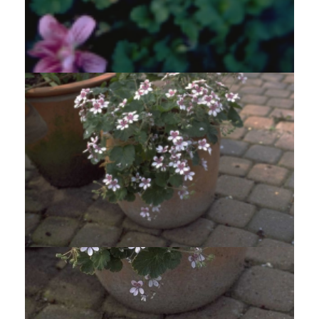
Reigersbek
Erodium x variabile 'Flore Pleno'