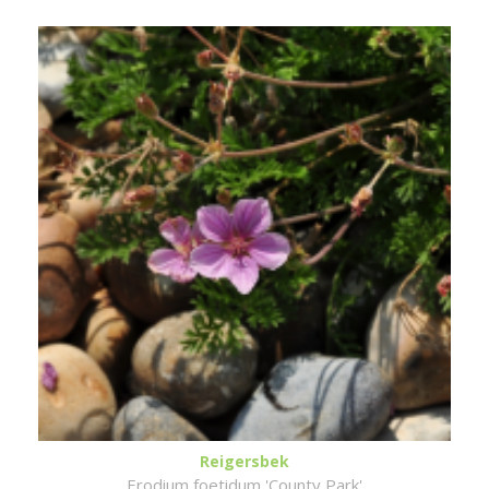
Reigersbek
Erodium foetidum 'County Park'