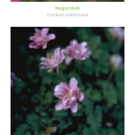
Reigersbek
Erodium manescavii