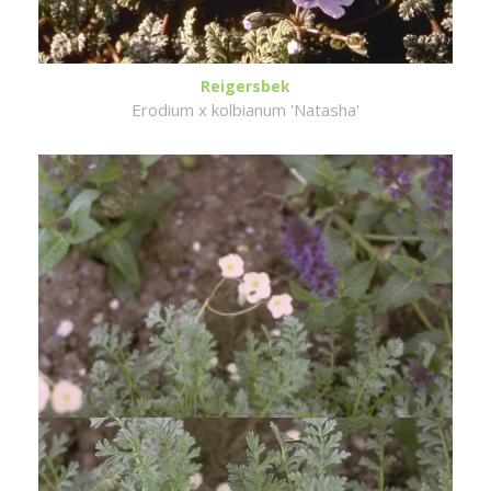
Reigersbek
Erodium x kolbianum 'Natasha'