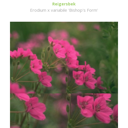
Reigersbek
Erodium x variabile 'Bishop's Form'