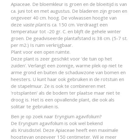
Apiaceae. De bloemkleur is groen en de bloeitijd is van
ca. juni tot en met augustus. De bladeren zijn groen en
ongeveer 40 cm. hoog. De volwassen hoogte van
deze
vaste plant
is ca. 150 cm. Verdraagt een
temperatuur tot -20 gr. C. en blijft de gehele winter
groen. De geadviseerde plantafstand is 38 cm. (5-7 st.
per m2.) Is ruim verkrijgbaar.
Plant voor een open ruimte.
Deze plant is zeer geschikt voor 'de tuin op het
zuiden'. Verlangt een zonnige, warme plek op niet te
arme grond en buiten de schaduwzone van bomen en
heesters. U kunt haar ook gebruiken in de rotstuin en
de stapelmuur. Ze is ook te combineren met
'rotsplanten' als de bodem ter plaatse maar niet te
droog is. Het is een opvallende plant, die ook als
solitair te gebruiken is.
Ben je op zoek naar Eryngium agavifolium?
De Eryngium agavifolium is ook wel bekend
als Kruisdistel. Deze Apiaceae heeft een maximale
hoogtevan ongeveer 150 centimeter. Wil je meer