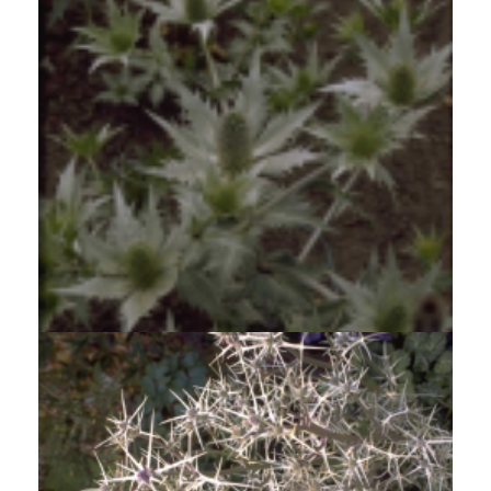
Ivoordistel
Eryngium giganteum 'Silver Ghost'