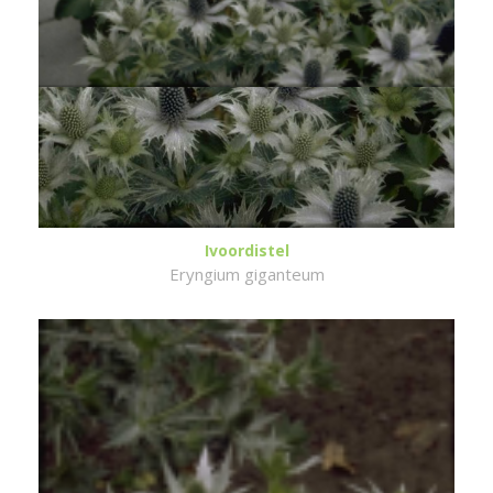
Ivoordistel
Eryngium giganteum