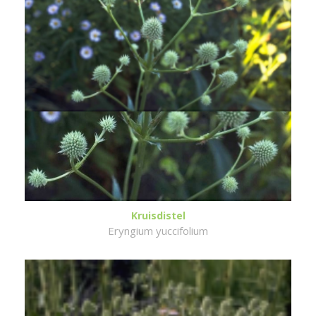
Kruisdistel
Eryngium yuccifolium