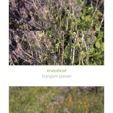
Kruisdistel
Eryngium planum