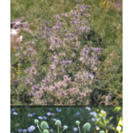
Kruisdistel
Eryngium bourgatii