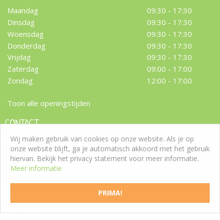
Maandag
09:30 - 17:30
Dinsdag
09:30 - 17:30
Woensdag
09:30 - 17:30
Donderdag
09:30 - 17:30
Vrijdag
09:30 - 17:30
Zaterdag
09:00 - 17:00
Zondag
12:00 - 17:00
Toon alle openingstijden
CONTACT
Wij maken gebruik van cookies op onze website. Als je op
Tuincentrum Roden
onze website blijft, ga je automatisch akkoord met het gebruik
Westeresch 7
hiervan. Bekijk het privacy statement voor meer informatie.
9301 ZW Roden
Meer informatie
T:
050 5011188
PRIMA!
info@tuincentrumroden.nl