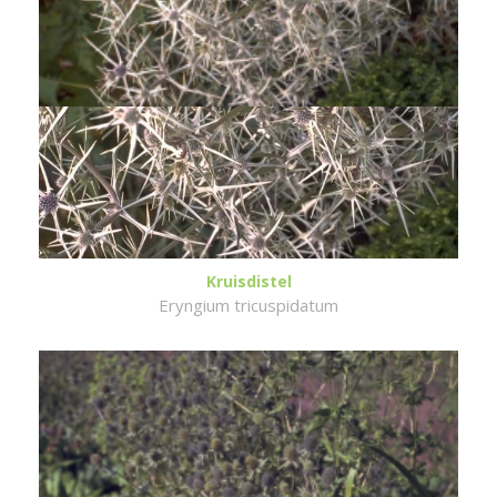
Kruisdistel
Eryngium tricuspidatum