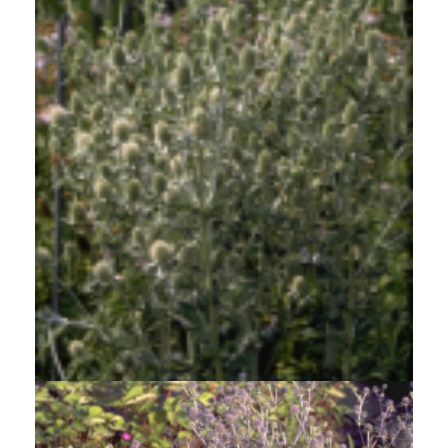
Kruisdistel
Eryngium planum 'Silverstone'