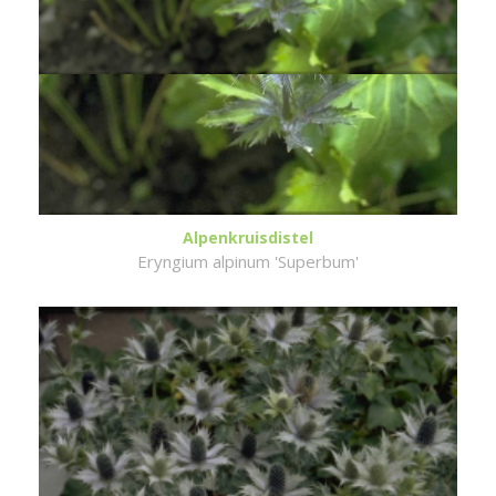
Alpenkruisdistel
Eryngium alpinum 'Superbum'