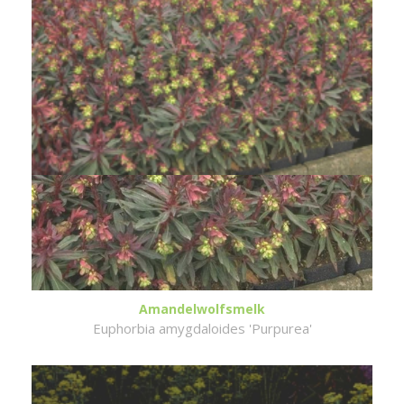
Amandelwolfsmelk
Euphorbia amygdaloides 'Purpurea'