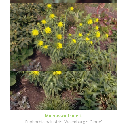
Moeraswolfsmelk
Euphorbia palustris 'Walenburg's Glorie'