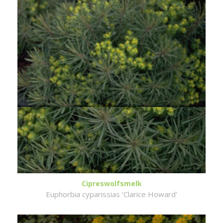
Cipreswolfsmelk
Euphorbia cyparissias 'Clarice Howard'