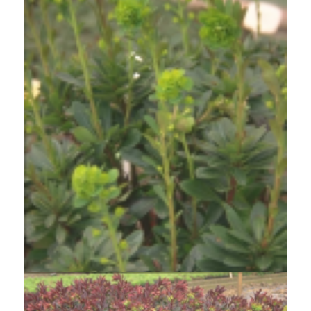
Amandelwolfsmelk
Euphorbia amygdaloides var. robbiae