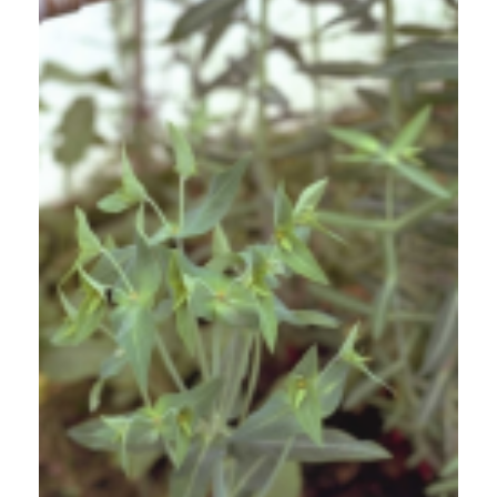
Kruisbladige wolfsmelk
Euphorbia lathyris