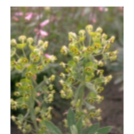
Wolfsmelk
Euphorbia characias 'Forescate'