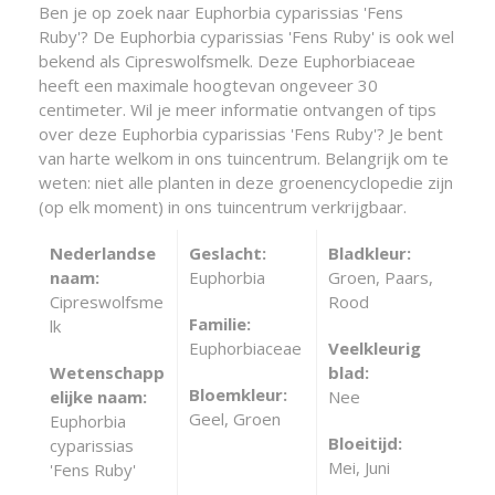
Ben je op zoek naar Euphorbia cyparissias 'Fens
Ruby'? De Euphorbia cyparissias 'Fens Ruby' is ook wel
bekend als Cipreswolfsmelk. Deze Euphorbiaceae
heeft een maximale hoogtevan ongeveer 30
centimeter. Wil je meer informatie ontvangen of tips
over deze Euphorbia cyparissias 'Fens Ruby'? Je bent
van harte welkom in ons tuincentrum. Belangrijk om te
weten: niet alle planten in deze groenencyclopedie zijn
(op elk moment) in ons tuincentrum verkrijgbaar.
Nederlandse
Geslacht:
Bladkleur:
naam:
Euphorbia
Groen, Paars,
Cipreswolfsme
Rood
Familie:
lk
Euphorbiaceae
Veelkleurig
Wetenschapp
blad:
Bloemkleur:
elijke naam:
Nee
Geel, Groen
Euphorbia
Bloeitijd:
cyparissias
Mei, Juni
'Fens Ruby'