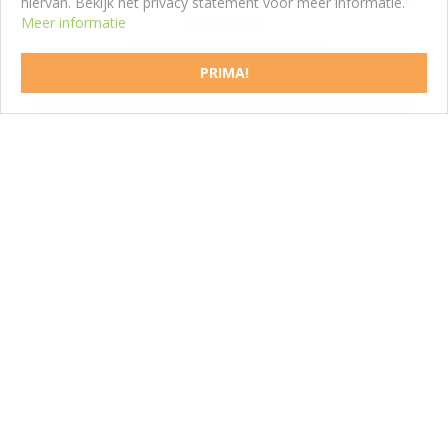
hiervan. Bekijk het privacy statement voor meer informatie.
Meer informatie
Wolfsmelk
Euphorbia griffithii 'Fireglow'
PRIMA!