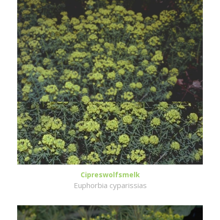
Cipreswolfsmelk
Euphorbia cyparissias