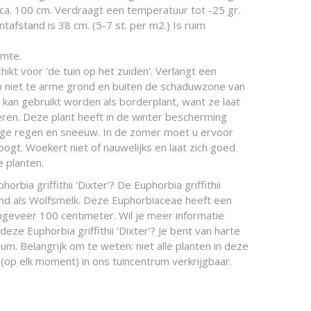
 ca. 100 cm. Verdraagt een temperatuur tot -25 gr.
tafstand is 38 cm. (5-7 st. per m2.) Is ruim
imte.
hikt voor 'de tuin op het zuiden'. Verlangt een
p niet te arme grond en buiten de schaduwzone van
kan gebruikt worden als borderplant, want ze laat
ren. Deze plant heeft in de winter bescherming
ige regen en sneeuw. In de zomer moet u ervoor
oogt. Woekert niet of nauwelijks en laat zich goed
 planten.
orbia griffithii 'Dixter'? De Euphorbia griffithii
kend als Wolfsmelk. Deze Euphorbiaceae heeft een
geveer 100 centimeter. Wil je meer informatie
eze Euphorbia griffithii 'Dixter'? Je bent van harte
um. Belangrijk om te weten: niet alle planten in deze
(op elk moment) in ons tuincentrum verkrijgbaar.