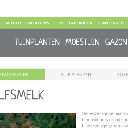
ACTUEEL
VACATURES
TIPS
CADEAUBON
PLANTENGIDS
TUINPLANTEN
MOESTUIN
GAZON
PLANTENGIDS
ALLE PLANTEN
ZOEK
OLFSMELK
De nederlandse naam 
bloemkleur is oranjerood
bladeren zijn groen+r