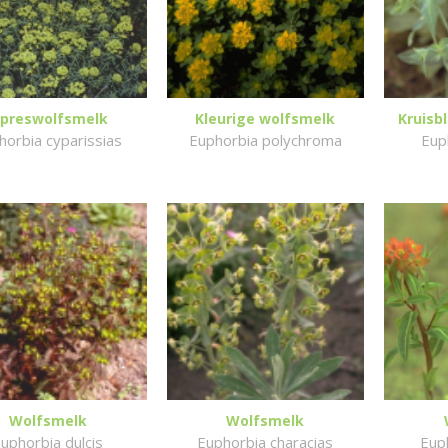
ipreswolfsmelk
Kleurige wolfsmelk
Kruisb
horbia cyparissias
Euphorbia polychroma
Eup
Wolfsmelk
Wolfsmelk
uphorbia dulcis
Euphorbia characias
Euph