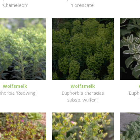
'Chameleon'
'Forescate'
Wolfsmelk
Wolfsmelk
phorbia 'Redwing'
Euphorbia characias
Euph
subsp. wulfenii