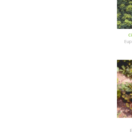
C
Eup
E