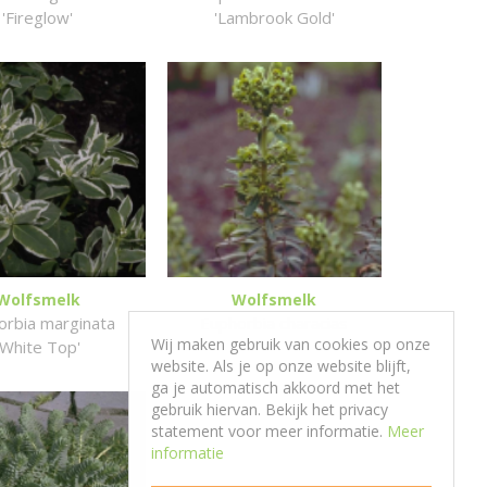
'Fireglow'
'Lambrook Gold'
Wolfsmelk
Wolfsmelk
orbia marginata
Euphorbia characias
Wij maken gebruik van cookies op onze
'White Top'
website. Als je op onze website blijft,
ga je automatisch akkoord met het
gebruik hiervan. Bekijk het privacy
statement voor meer informatie.
Meer
informatie