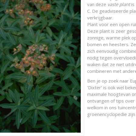
van deze
vaste plant
is
C. De geadviseerde plan
verkrijgbaar.
Plant voor een open ru
Deze plant is zeer gesc
zonnige, warme plek o
bomen en heesters. Ze 
zich eenvoudig combine
nodig tegen overvloed
waken dat ze niet uitdr
combineren met andere
Ben je op zoek naar Euph
'Dixter' is ook wel be
maximale hoogtevan on
ontvangen of tips over d
welkom in ons tuincentr
groenencyclopedie zijn 