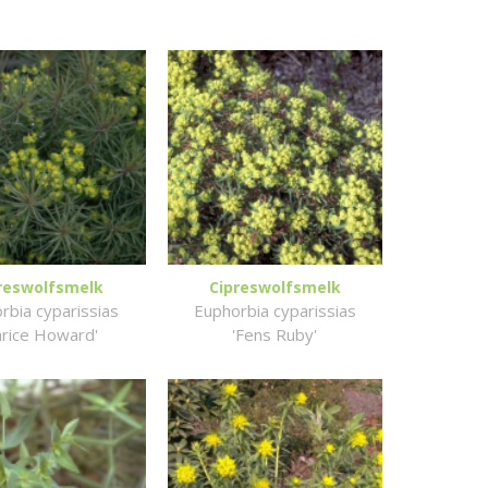
reswolfsmelk
Cipreswolfsmelk
rbia cyparissias
Euphorbia cyparissias
larice Howard'
'Fens Ruby'