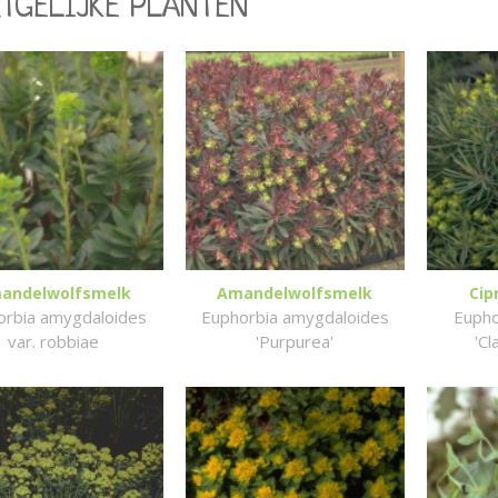
RTGELIJKE PLANTEN
andelwolfsmelk
Amandelwolfsmelk
Cip
orbia amygdaloides
Euphorbia amygdaloides
Eupho
var. robbiae
'Purpurea'
'C