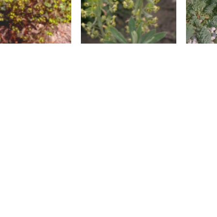
Wolfsmelk
Wolfsmelk
uphorbia dulcis
Euphorbia characias
Eupho
'Chameleon'
'Forescate'
T
entrum Roden
resch 7
 ZW Roden
 5011188
tuincentrumroden.nl