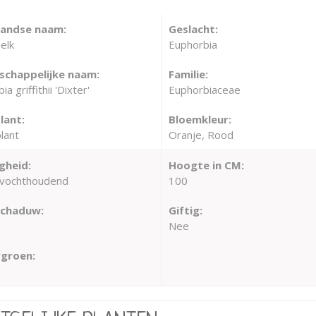
landse naam:
Geslacht:
elk
Euphorbia
chappelijke naam:
Familie:
a griffithii 'Dixter'
Euphorbiaceae
lant:
Bloemkleur:
lant
Oranje, Rood
gheid:
Hoogte in CM:
vochthoudend
100
schaduw:
Giftig:
Nee
groen: