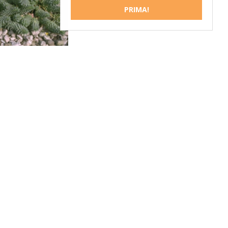
PRIMA!
Wolfsmelk
rbia myrsinites
SCHRIJF EEN RECENSIE