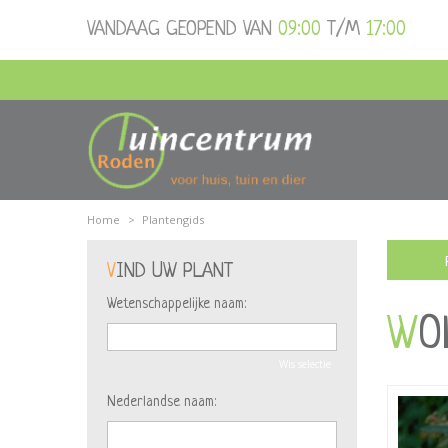
Ga
VANDAAG GEOPEND VAN
09:00
T/M
17:00
naar
content
Home
>
Plantengids
VIND UW PLANT
Wetenschappelijke naam:
W
Wis selectie
Nederlandse naam: