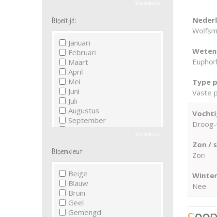
Wis selectie
Neder
Bloeitijd:
Wolfsm
Januari
Wetens
Februari
Euphorbi
Maart
April
Mei
Type p
Juni
Vaste p
Juli
Augustus
Vochti
September
Droog-
Oktober
Wis selectie
November
Zon / 
December
Bloemkleur:
Zon
Beige
Winter
Blauw
Nee
Bruin
Geel
Gemengd