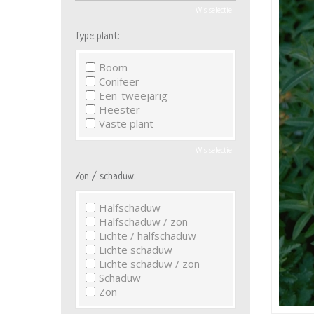
Wis selectie
Type plant:
Boom
Conifeer
Een-tweejarig
Heester
Vaste plant
Wis selectie
Zon / schaduw:
Halfschaduw
Halfschaduw / zon
Lichte / halfschaduw
Lichte schaduw
Lichte schaduw / zon
Schaduw
Zon