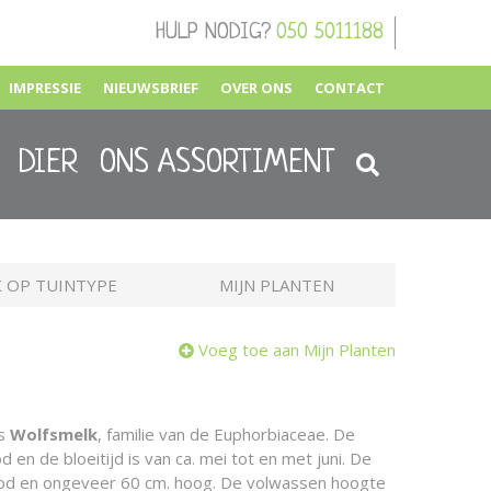
HULP NODIG?
050 5011188
IMPRESSIE
NIEUWSBRIEF
OVER ONS
CONTACT
DIER
ONS ASSORTIMENT
 OP TUINTYPE
MIJN PLANTEN
Voeg toe aan Mijn Planten
is
Wolfsmelk
, familie van de Euphorbiaceae. De
 en de bloeitijd is van ca. mei tot en met juni. De
ood en ongeveer 60 cm. hoog. De volwassen hoogte