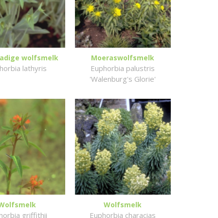
ladige wolfsmelk
Moeraswolfsmelk
horbia lathyris
Euphorbia palustris
'Walenburg's Glorie'
Wolfsmelk
Wolfsmelk
orbia griffithii
Euphorbia characias