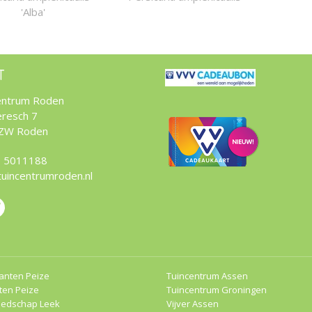
'Alba'
T
entrum Roden
resch 7
 ZW Roden
 5011188
tuincentrumroden.nl
anten Peize
Tuincentrum Assen
ten Peize
Tuincentrum Groningen
eedschap Leek
Vijver Assen