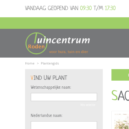
Ga
VANDAAG GEOPEND VAN
09:30
T/M
17:30
naar
content
Home
>
Plantengids
VIND UW PLANT
Wetenschappelijke naam:
S
Wis selectie
Nederlandse naam: