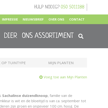
HULP NODIG?
050 5011188
IMPRESSIE
NIEUWSBRIEF
OVER ONS
CONTACT
DIER
ONS ASSORTIMENT
 OP TUINTYPE
MIJN PLANTEN
Voeg toe aan Mijn Planten
is
Sachalinse duizendknoop
, familie van de
leur is wit en de bloeitijd is van ca. september tot
deren zijn groen en ongeveer 100 cm. hoog. De