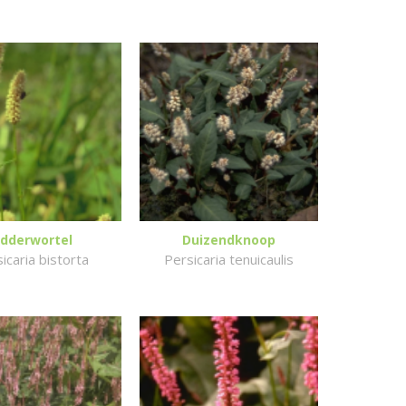
dderwortel
Duizendknoop
icaria bistorta
Persicaria tenuicaulis