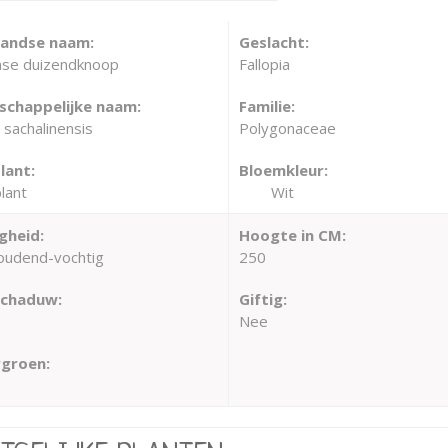
landse naam:
Geslacht:
inse duizendknoop
Fallopia
chappelijke naam:
Familie:
a sachalinensis
Polygonaceae
lant:
Bloemkleur:
lant
Wit
gheid:
Hoogte in CM:
oudend-vochtig
250
schaduw:
Giftig:
Nee
groen: