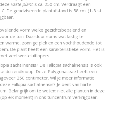
 deze
vaste plant
is ca. 250 cm. Verdraagt een
 C. De geadviseerde plantafstand is 58 cm. (1-3 st.
ijgbaar.
opvallende vorm welke gezichtsbepalend en
voor de tuin. Daardoor soms wat lastig te
een warme, zonnige plek en een vochthoudende tot
dem. De plant heeft een karakteristieke vorm. Het is
et veel worteluitlopers.
opia sachalinensis? De Fallopia sachalinensis is ook
inse duizendknoop. Deze Polygonaceae heeft een
geveer 250 centimeter. Wil je meer informatie
deze Fallopia sachalinensis? Je bent van harte
um. Belangrijk om te weten: niet alle planten in deze
(op elk moment) in ons tuincentrum verkrijgbaar.