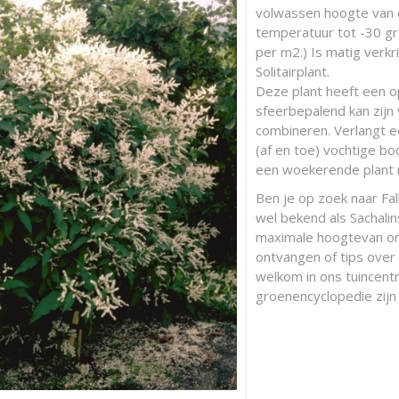
volwassen hoogte van
temperatuur tot -30 gr.
per m2.) Is matig verkr
Solitairplant.
Deze plant heeft een 
sfeerbepalend kan zijn 
combineren. Verlangt 
(af en toe) vochtige bo
een woekerende plant m
Ben je op zoek naar Fall
wel bekend als Sachal
maximale hoogtevan on
ontvangen of tips over 
welkom in ons tuincentr
groenencyclopedie zijn 