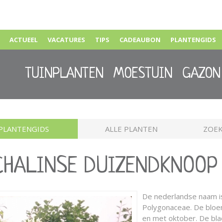
ACTUEEL
VACATURES
TIPS
CADEAUBON
PLANTENGIDS
TUINPLANTEN
MOESTUIN
GAZON
PLANTENGIDS
ALLE PLANTEN
ZOEK
ACHALINSE DUIZENDKNOOP
De nederlandse naam 
Polygonaceae. De bloemk
en met oktober. De bla