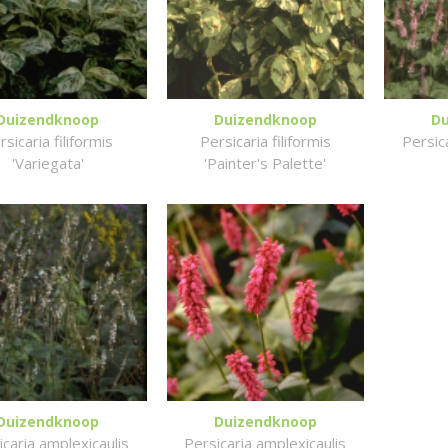
Duizendknoop
Duizendknoop
D
rsicaria filiformis
Persicaria filiformis
Persic
'Variegata'
'Painter's Palette'
Duizendknoop
Duizendknoop
icaria amplexicaulis
Persicaria amplexicaulis