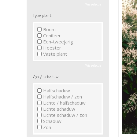
Wis selectie
Type plant:
Boom
Conifeer
Een-tweejarig
Heester
Vaste plant
Wis selectie
Zon / schaduw:
Halfschaduw
Halfschaduw / zon
Lichte / halfschaduw
Lichte schaduw
Lichte schaduw / zon
Schaduw
Zon