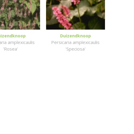
uizendknoop
Duizendknoop
aria amplexicaulis
Persicaria amplexicaulis
'Rosea'
'Speciosa'