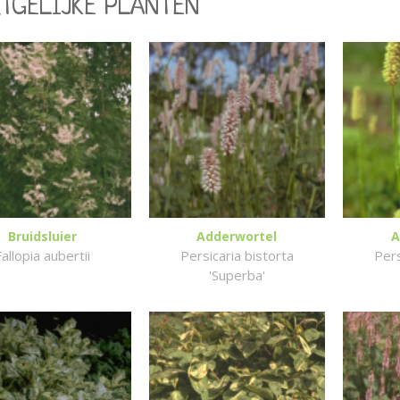
RTGELIJKE PLANTEN
Bruidsluier
Adderwortel
A
Fallopia aubertii
Persicaria bistorta
Pers
'Superba'