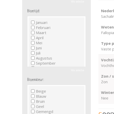
Wis selectie
Neder
Bloeitijd:
Sachal
Januari
Wetens
Februari
Fallopi
Maart
April
Mei
Type p
Juni
Vaste p
Juli
Augustus
Vochti
September
Vochth
Oktober
Wis selectie
November
Zon / 
December
Bloemkleur:
Zon
Beige
Winter
Blauw
Nee
Bruin
Geel
Gemengd