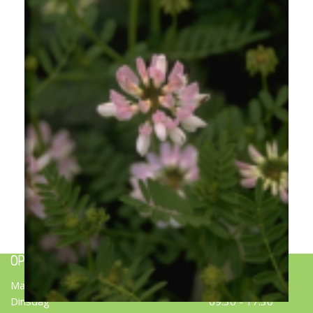
Bont kroonkruid
Securigera varia
OPENINGSTIJDEN
Maandag
09:30 - 17:30
Dinsdag
09:30 - 17:30