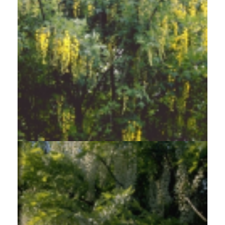
Bastaardgoudenregen
Laburnum x watereri 'Vossii'