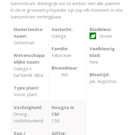
tuincentrum. Belangrijk om te weten: niet alle planten
in deze groenencyclopedie zijn (op elk moment) in ons
tuincentrum verkrijgbaar.
Nederlandse
Geslacht:
Bladkleur:
naam:
Galega
Groen
Geitenruit
Familie:
Veelkleurig
Wetenschapp
Fabaceae
blad:
elijke naam:
Nee
Bloemkleur:
Galega x
Wit
Bloeitijd:
hartlandii 'Alba'
Juli, Augustus
Type plant:
Vaste plant
Vochtigheid:
Hoogte in
Droog-
CM:
vochthoudend
150
Zon /
Giftig: