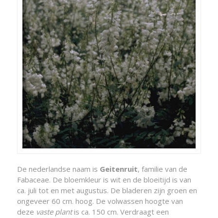
De nederlandse naam is
Geitenruit
, familie van de
Fabaceae. De bloemkleur is wit en de bloeitijd is van
ca. juli tot en met augustus. De bladeren zijn groen en
ongeveer 60 cm. hoog. De volwassen hoogte van
deze
vaste plant
is ca. 150 cm. Verdraagt een