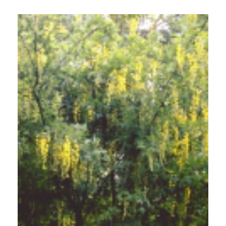
Bastaardgoudenregen
Laburnum x watereri 'Vossii'