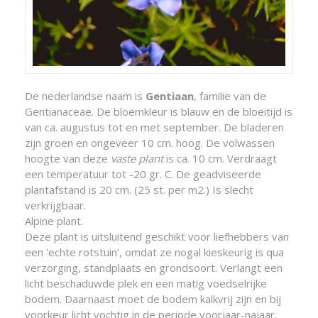
De nederlandse naam is
Gentiaan
, familie van de
Gentianaceae. De bloemkleur is blauw en de bloeitijd is
van ca. augustus tot en met september. De bladeren
zijn groen en ongeveer 10 cm. hoog. De volwassen
hoogte van deze
vaste plant
is ca. 10 cm. Verdraagt
een temperatuur tot -20 gr. C. De geadviseerde
plantafstand is 20 cm. (25 st. per m2.) Is slecht
verkrijgbaar.
Alpine plant.
Deze plant is uitsluitend geschikt voor liefhebbers van
een 'echte rotstuin', omdat ze nogal kieskeurig is qua
verzorging, standplaats en grondsoort. Verlangt een
licht beschaduwde plek en een matig voedselrijke
bodem. Daarnaast moet de bodem kalkvrij zijn en bij
voorkeur licht vochtig in de periode voorjaar-najaar.