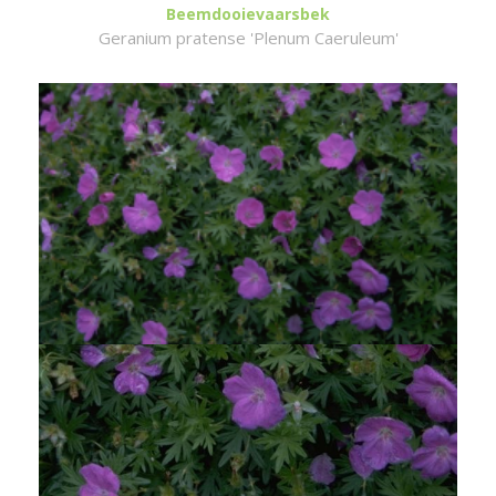
Beemdooievaarsbek
Geranium pratense 'Plenum Caeruleum'