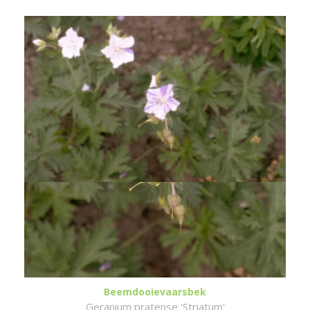
Beemdooievaarsbek
Geranium pratense 'Striatum'