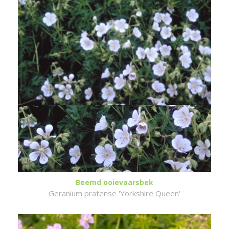
Beemd ooievaarsbek
Geranium pratense 'Yorkshire Queen'