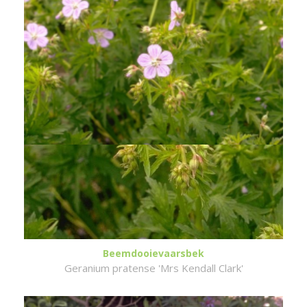
Beemdooievaarsbek
Geranium pratense 'Mrs Kendall Clark'