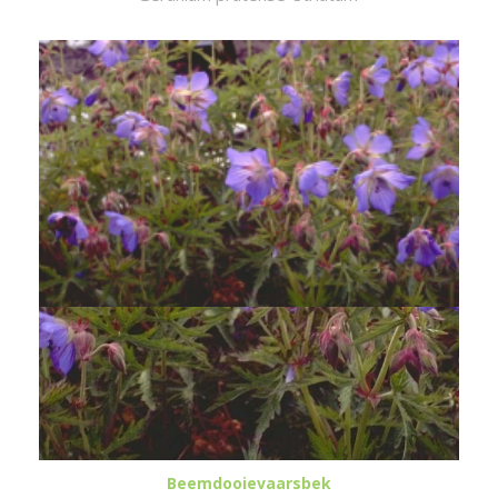
Beemdooievaarsbek