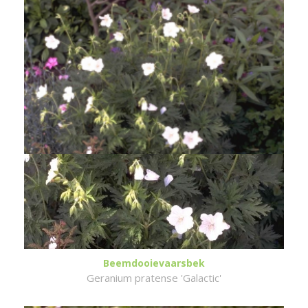
Beemdooievaarsbek
Geranium pratense 'Galactic'