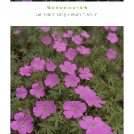
Bloedooievaarsbek
Geranium sanguineum 'Nanum'