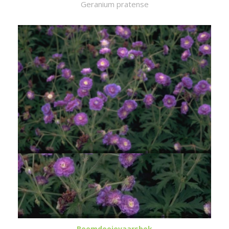
Geranium pratense
Beemdooievaarsbek