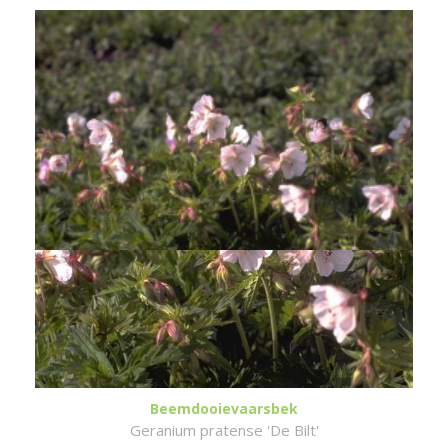
Beemdooievaarsbek
Geranium pratense 'De Bilt'