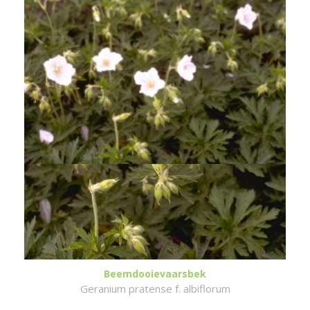
Beemdooievaarsbek
Geranium pratense f. albiflorum