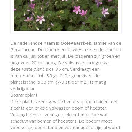
De nederlandse naam is
Ooievaarsbek
, familie van de
Geraniaceae. De bloemkleur is wit+roze en de bloeitijd
is van ca. juni tot en met juli. De bladeren zijn groen en
ongeveer 20 cm. hoog. De volwassen hoogte van
deze
vaste plant
is ca. 35 cm. Verdraagt een
temperatuur tot -35 gr. C. De geadviseerde
plantafstand is 33 cm. (7-9 st. per m2.) Is matig
verkrijgbaar.
Bosrandplant.
Deze plant is zeer geschikt voor vrij open tuinen met
slechts een enkele volwassen boom of heester.
Verlangt een vrij zonnige plek met af en toe wat
schaduw van bomen of heesters. De bodem moet
voedselrijk, doorlatend en vochthoudend zijn, al wordt