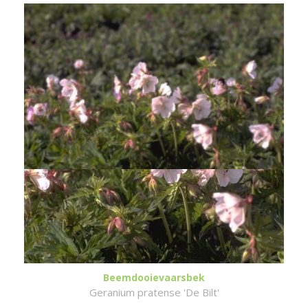
Beemdooievaarsbek
Geranium pratense 'De Bilt'