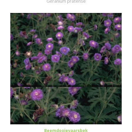
Geranium pratense
Beemdooievaarsbek