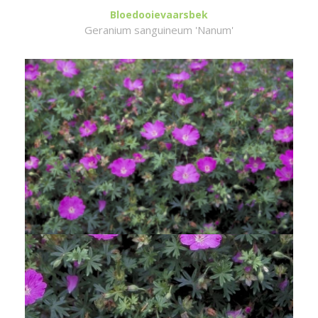
Bloedooievaarsbek
Geranium sanguineum 'Nanum'