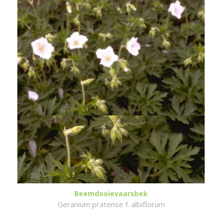
Beemdooievaarsbek
Geranium pratense f. albiflorum