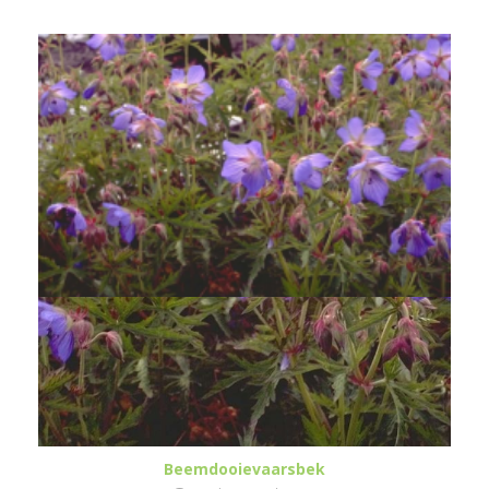
Beemdooievaarsbek