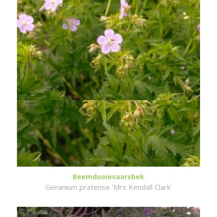
Beemdooievaarsbek
Geranium pratense 'Mrs Kendall Clark'