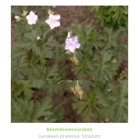
Beemdooievaarsbek
Geranium pratense 'Striatum'