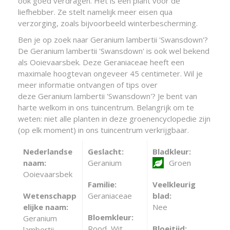
ook goed verdragen. Het is een plant voor de
liefhebber. Ze stelt namelijk meer eisen qua
verzorging, zoals bijvoorbeeld winterbescherming.
Ben je op zoek naar Geranium lambertii 'Swansdown'?
De Geranium lambertii 'Swansdown' is ook wel bekend
als Ooievaarsbek. Deze Geraniaceae heeft een
maximale hoogtevan ongeveer 45 centimeter. Wil je
meer informatie ontvangen of tips over
deze Geranium lambertii 'Swansdown'? Je bent van
harte welkom in ons tuincentrum. Belangrijk om te
weten: niet alle planten in deze groenencyclopedie zijn
(op elk moment) in ons tuincentrum verkrijgbaar.
Nederlandse
Geslacht:
Bladkleur:
naam:
Geranium
Groen
Ooievaarsbek
Familie:
Veelkleurig
Wetenschapp
Geraniaceae
blad:
elijke naam:
Nee
Bloemkleur:
Geranium
Rood, Wit
Bloeitijd:
lambertii