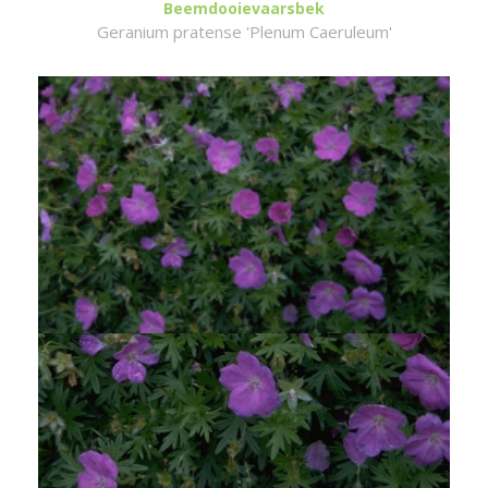
Beemdooievaarsbek
Geranium pratense 'Plenum Caeruleum'