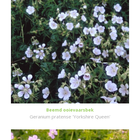
Beemd ooievaarsbek
Geranium pratense 'Yorkshire Queen'