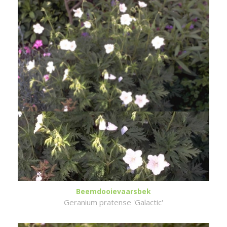
Beemdooievaarsbek
Geranium pratense 'Galactic'