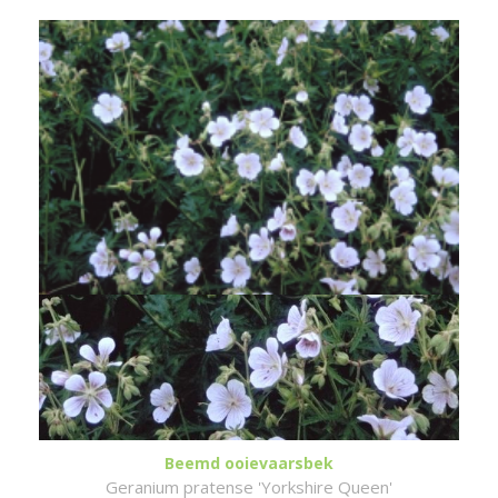
Beemd ooievaarsbek
Geranium pratense 'Yorkshire Queen'