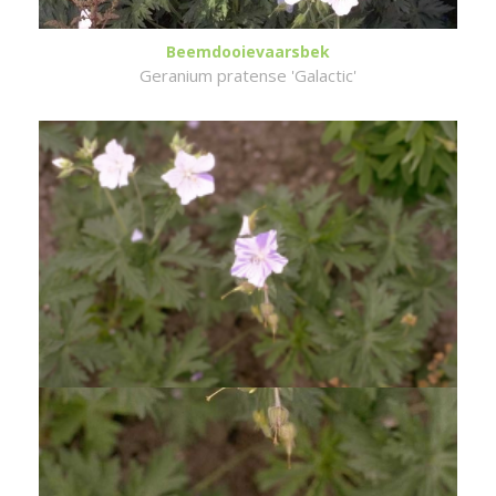
Beemdooievaarsbek
Geranium pratense 'Galactic'