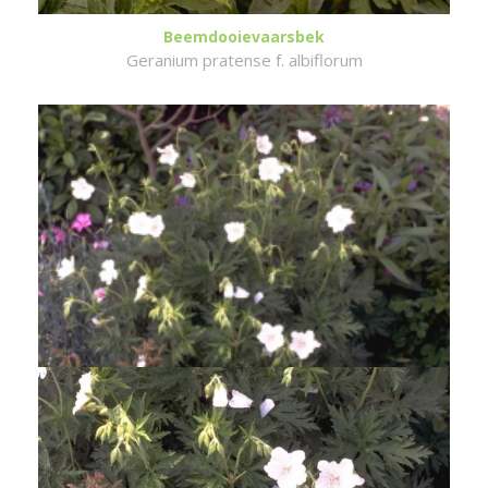
Beemdooievaarsbek
Geranium pratense f. albiflorum