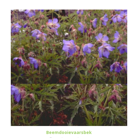
Beemdooievaarsbek