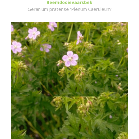
Beemdooievaarsbek
Geranium pratense 'Plenum Caeruleum'