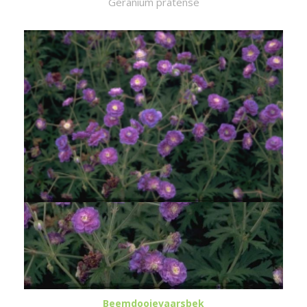
Geranium pratense
Beemdooievaarsbek