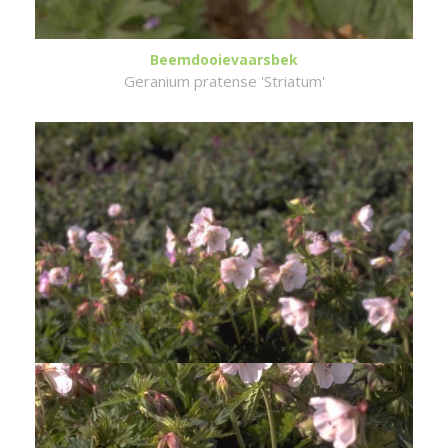
Beemdooievaarsbek
Geranium pratense 'Striatum'