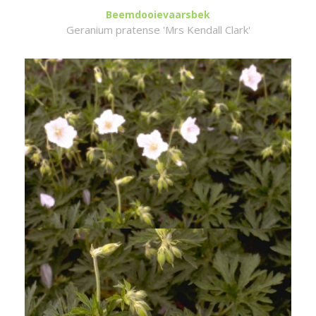
Beemdooievaarsbek
Geranium pratense 'Mrs Kendall Clark'