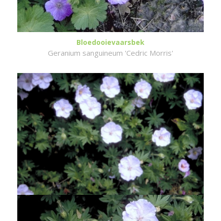
Bloedooievaarsbek
Geranium sanguineum 'Cedric Morris'