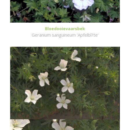
Bloedooievaarsbek
Geranium sanguineum 'Apfelbl?te'