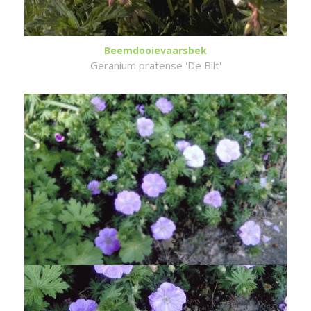
Beemdooievaarsbek
Geranium pratense 'De Bilt'