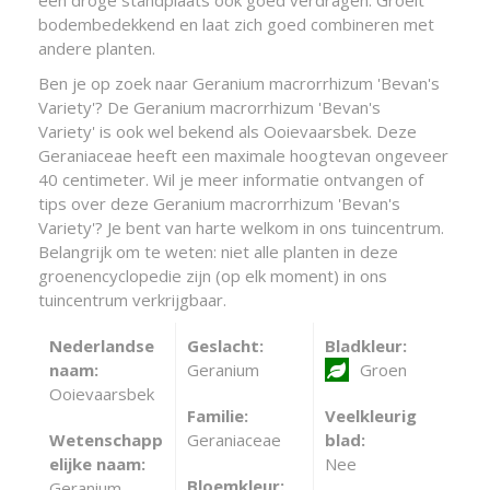
een droge standplaats ook goed verdragen. Groeit
bodembedekkend en laat zich goed combineren met
andere planten.
Ben je op zoek naar Geranium macrorrhizum 'Bevan's
Variety'? De Geranium macrorrhizum 'Bevan's
Variety' is ook wel bekend als Ooievaarsbek. Deze
Geraniaceae heeft een maximale hoogtevan ongeveer
40 centimeter. Wil je meer informatie ontvangen of
tips over deze Geranium macrorrhizum 'Bevan's
Variety'? Je bent van harte welkom in ons tuincentrum.
Belangrijk om te weten: niet alle planten in deze
groenencyclopedie zijn (op elk moment) in ons
tuincentrum verkrijgbaar.
Nederlandse
Geslacht:
Bladkleur:
naam:
Geranium
Groen
Ooievaarsbek
Familie:
Veelkleurig
Wetenschapp
Geraniaceae
blad:
elijke naam:
Nee
Bloemkleur:
Geranium