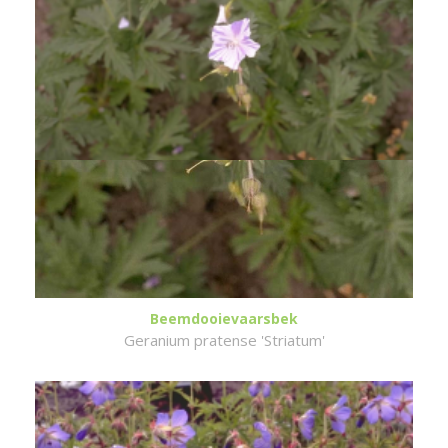
Beemdooievaarsbek
Geranium pratense 'Striatum'