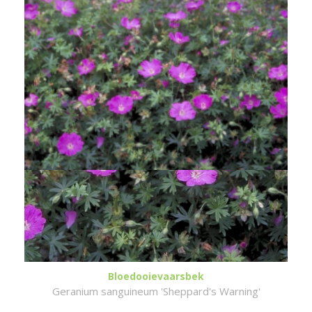
Bloedooievaarsbek
Geranium sanguineum 'Sheppard's Warning'