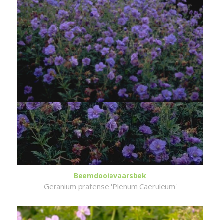
Beemdooievaarsbek
Geranium pratense 'Plenum Caeruleum'