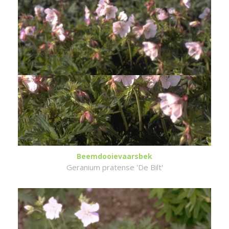
Beemdooievaarsbek
Geranium pratense 'De Bilt'