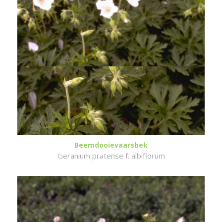
Beemdooievaarsbek
Geranium pratense f. albiflorum