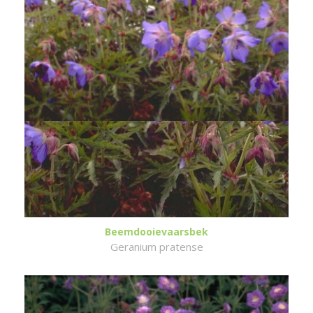
Beemdooievaarsbek
Geranium pratense