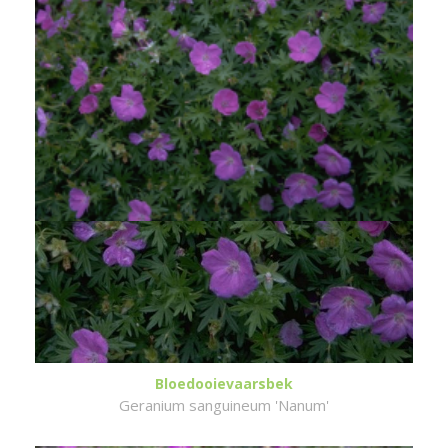
Bloedooievaarsbek
Geranium sanguineum 'Nanum'