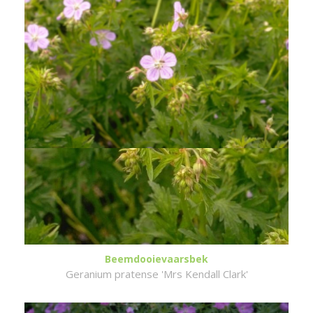
Beemdooievaarsbek
Geranium pratense 'Mrs Kendall Clark'