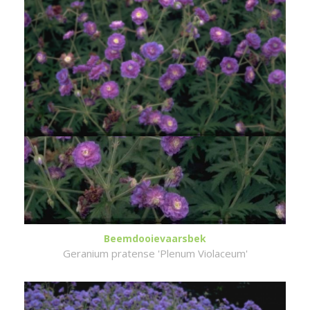
Beemdooievaarsbek
Geranium pratense 'Plenum Violaceum'