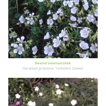
Beemd ooievaarsbek
Geranium pratense 'Yorkshire Queen'