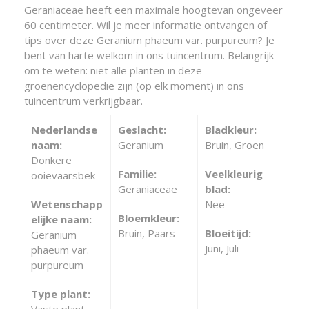
Geraniaceae heeft een maximale hoogtevan ongeveer
60 centimeter. Wil je meer informatie ontvangen of
tips over deze Geranium phaeum var. purpureum? Je
bent van harte welkom in ons tuincentrum. Belangrijk
om te weten: niet alle planten in deze
groenencyclopedie zijn (op elk moment) in ons
tuincentrum verkrijgbaar.
Nederlandse
Geslacht:
Bladkleur:
naam:
Geranium
Bruin, Groen
Donkere
Familie:
Veelkleurig
ooievaarsbek
Geraniaceae
blad:
Wetenschapp
Nee
Bloemkleur:
elijke naam:
Bruin, Paars
Bloeitijd:
Geranium
Juni, Juli
phaeum var.
purpureum
Type plant:
Vaste plant