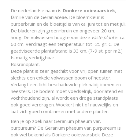
De nederlandse naam is
Donkere ooievaarsbek
,
familie van de Geraniaceae. De bloemkleur is
purperbruin en de bloeitijd is van ca. juni tot en met juli.
De bladeren zijn groen+bruin en ongeveer 20 cm.
hoog. De volwassen hoogte van deze
vaste plant
is ca.
60 cm. Verdraagt een temperatuur tot -25 gr. C. De
geadviseerde plantafstand is 33 cm. (7-9 st. per m2.)
Is matig verkrijgbaar.
Bosrandplant.
Deze plant is zeer geschikt voor vrij open tuinen met
slechts een enkele volwassen boom of heester.
Verlangt een licht beschaduwde plek nabij bomen en
heesters. De bodem moet voedselrijk, doorlatend en
vochthoudend zijn, al wordt een droge standplaats
ook goed verdragen. Woekert niet of nauwelijks en
laat zich goed combineren met andere planten.
Ben je op zoek naar Geranium phaeum var.
purpureum? De Geranium phaeum var. purpureum is
ook wel bekend als Donkere ooievaarsbek. Deze