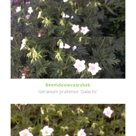
Beemdooievaarsbek
Geranium pratense 'Galactic'