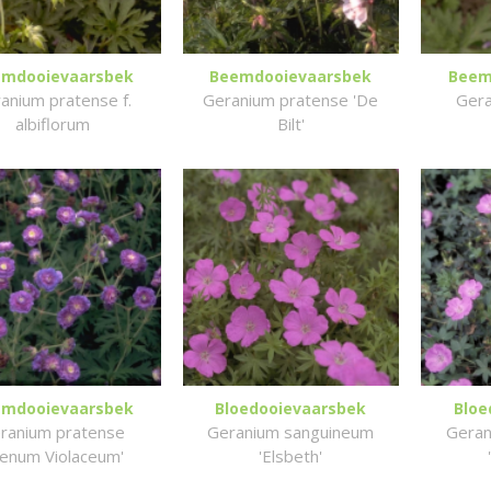
mdooievaarsbek
Beemdooievaarsbek
Beem
anium pratense f.
Geranium pratense 'De
Gera
albiflorum
Bilt'
mdooievaarsbek
Bloedooievaarsbek
Bloe
ranium pratense
Geranium sanguineum
Geran
lenum Violaceum'
'Elsbeth'