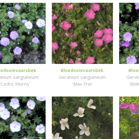
oedooievaarsbek
Bloedooievaarsbek
Bloe
anium sanguineum
Geranium sanguineum
Geran
'Cedric Morris'
'Max Frei'
'Bel