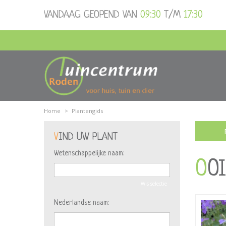
Ga
VANDAAG GEOPEND VAN
09:30
T/M
17:30
naar
content
Home
>
Plantengids
VIND UW PLANT
Wetenschappelijke naam:
O
Wis selectie
Nederlandse naam: