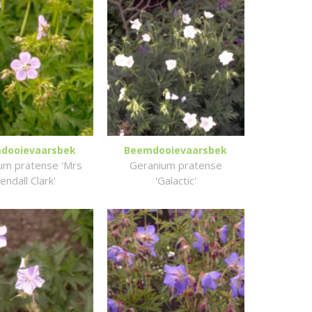
dooievaarsbek
Beemdooievaarsbek
um pratense 'Mrs
Geranium pratense
endall Clark'
'Galactic'