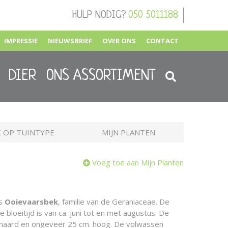
HULP NODIG?
050 5011188
IMPRESSIE
NIEUWSBRIEF
OVER ONS
CONTACT
DIER
ONS ASSORTIMENT
 OP TUINTYPE
MIJN PLANTEN
Voeg toe aan Mijn Planten
is
Ooievaarsbek
, familie van de Geraniaceae. De
 bloeitijd is van ca. juni tot en met augustus. De
ehaard en ongeveer 25 cm. hoog. De volwassen