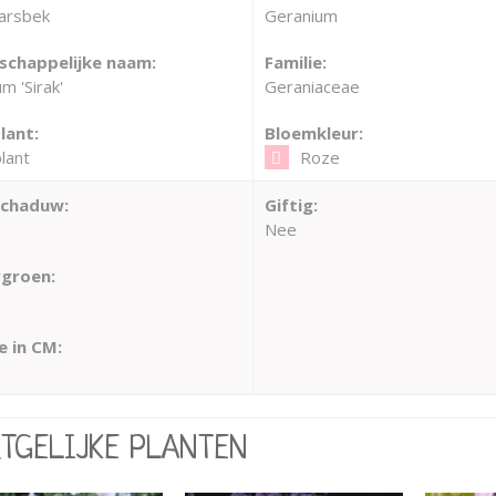
arsbek
Geranium
chappelijke naam:
Familie:
m 'Sirak'
Geraniaceae
lant:
Bloemkleur:
lant
Roze
schaduw:
Giftig:
Nee
groen:
 in CM:
RTGELIJKE PLANTEN