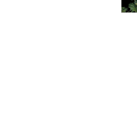
Bl
Ger
Bl
Ger
'New