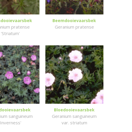
dooievaarsbek
Beemdooievaarsbek
nium pratense
Geranium pratense
'Striatum'
dooievaarsbek
Bloedooievaarsbek
ium sanguineum
Geranium sanguineum
'Inverness'
var. striatum