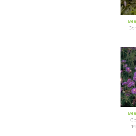
Bee
Ger
Bee
Ge
'P