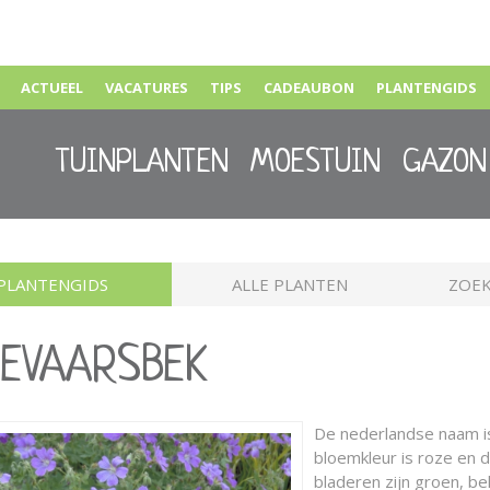
ACTUEEL
VACATURES
TIPS
CADEAUBON
PLANTENGIDS
TUINPLANTEN
MOESTUIN
GAZON
PLANTENGIDS
ALLE PLANTEN
ZOEK
OIEVAARSBEK
De nederlandse naam 
bloemkleur is roze en de
bladeren zijn groen, b