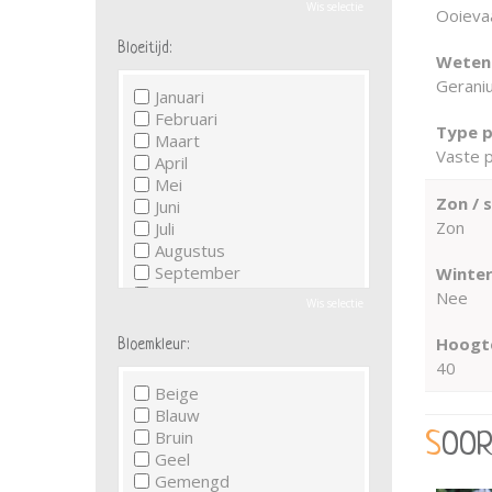
Wis selectie
Ooieva
Bloeitijd:
Wetens
Geraniu
Januari
Februari
Type p
Maart
Vaste p
April
Mei
Zon / 
Juni
Zon
Juli
Augustus
September
Winter
Oktober
Nee
Wis selectie
November
December
Hoogte
Bloemkleur:
40
Beige
Blauw
Bruin
SOO
Geel
Gemengd