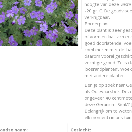
hoogte van deze
vaste
-20 gr. C. De geadvisee
verkrijgbaar.
Borderplant.
Deze plant is zeer gesch
of vorm en laat zich e
goed doorlatende, voed
combineren met de 'bas
daarom vooral geschik
vochtige grond. Ze is 
'bosrandplanten'. Woeke
met andere planten.
Ben je op zoek naar Ger
als Ooievaarsbek. Dez
ongeveer 40 centimeter
deze Geranium 'Sirak'? 
Belangrijk om te weten:
elk moment) in ons tuin
landse naam:
Geslacht: