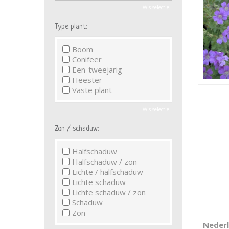
Wis selectie
Type plant:
Boom
Conifeer
Een-tweejarig
Heester
Vaste plant
Wis selectie
Zon / schaduw:
Halfschaduw
Halfschaduw / zon
Lichte / halfschaduw
Lichte schaduw
Lichte schaduw / zon
Schaduw
Zon
Neder