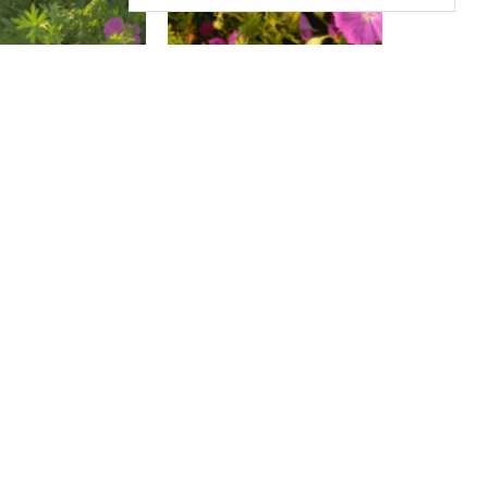
dooievaarsbek
Bloedooievaarsbek
ium sanguineum
Geranium sanguineum
'New Hampshire Purple'
ooievaarsbek
Bosooievaarsbek
nium sylvaticum
Geranium sylvaticum
'Album'