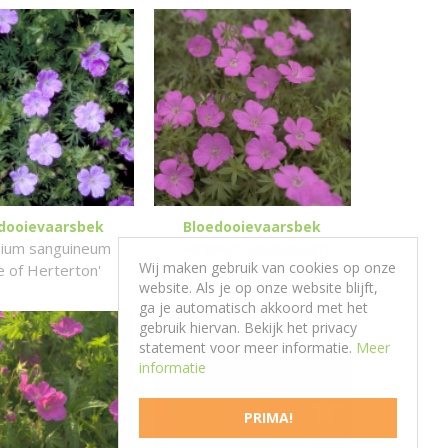
dooievaarsbek
Bloedooievaarsbek
ium sanguineum
Geranium sanguineum
Wij maken gebruik van cookies op onze
le of Herterton'
'Elsbeth'
website. Als je op onze website blijft,
ga je automatisch akkoord met het
gebruik hiervan. Bekijk het privacy
statement voor meer informatie.
Meer
informatie
PRIMA!