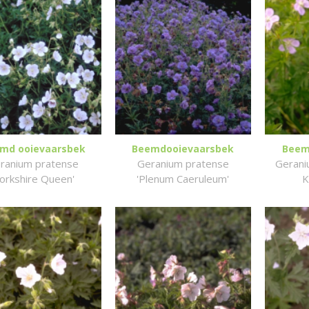
md ooievaarsbek
Beemdooievaarsbek
Beem
ranium pratense
Geranium pratense
Gerani
Yorkshire Queen'
'Plenum Caeruleum'
K