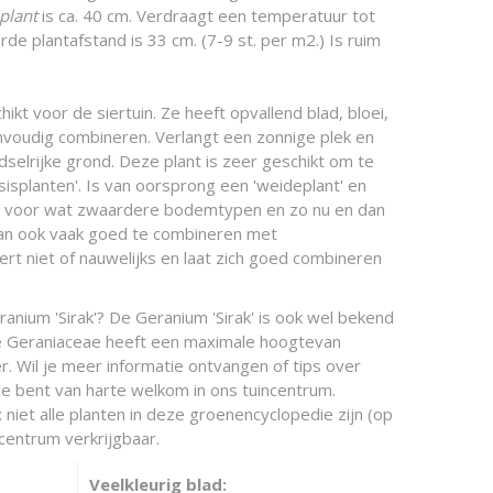
 plant
is ca. 40 cm. Verdraagt een temperatuur tot
rde plantafstand is 33 cm. (7-9 st. per m2.) Is ruim
ikt voor de siertuin. Ze heeft opvallend blad, bloei,
envoudig combineren. Verlangt een zonnige plek en
selrijke grond. Deze plant is zeer geschikt om te
isplanten'. Is van oorsprong een 'weideplant' en
t voor wat zwaardere bodemtypen en zo nu en dan
dan ook vaak goed te combineren met
rt niet of nauwelijks en laat zich goed combineren
anium 'Sirak'? De Geranium 'Sirak' is ook wel bekend
e Geraniaceae heeft een maximale hoogtevan
. Wil je meer informatie ontvangen of tips over
Je bent van harte welkom in ons tuincentrum.
 niet alle planten in deze groenencyclopedie zijn (op
centrum verkrijgbaar.
Veelkleurig blad: