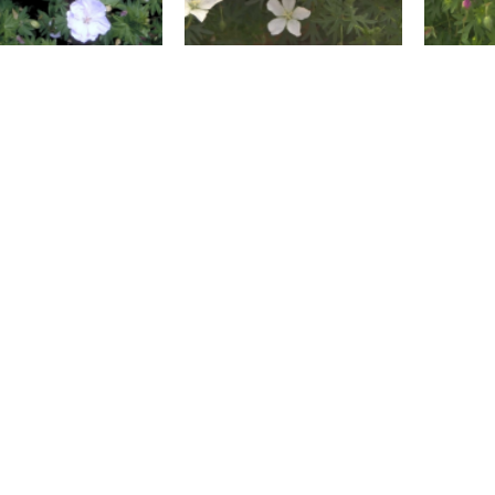
oedooievaarsbek
Bloedooievaarsbek
Bloe
anium sanguineum
Geranium sanguineum
Geran
'Apfelbl?te'
'Album'
oedooievaarsbek
Bloedooievaarsbek
Bos
anium sanguineum
Geranium sanguineum
Gera
 Hampshire Purple'
'Nanum'