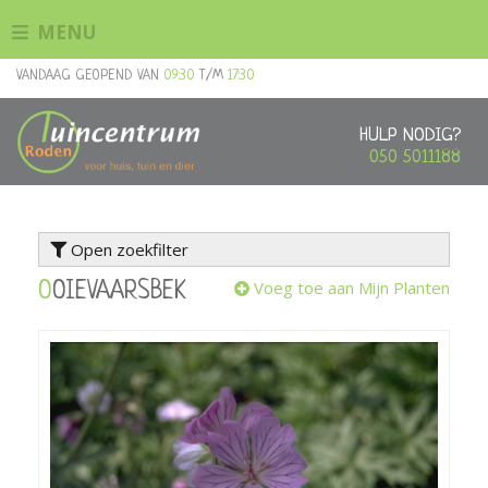
G
MENU
a
n
VANDAAG GEOPEND VAN
09:30
T/M
17:30
a
a
r
HULP NODIG?
c
050 5011188
o
n
t
Open zoekfilter
e
n
Voeg toe aan Mijn Planten
OOIEVAARSBEK
t