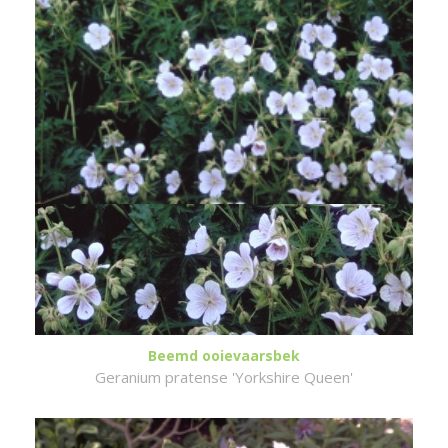
Beemd ooievaarsbek
Geranium pratense 'Yorkshire Queen'