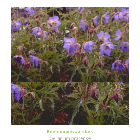
Beemdooievaarsbek
Geranium pratense