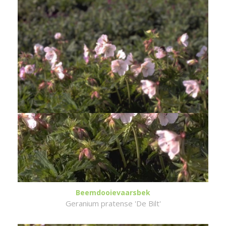
Beemdooievaarsbek
Geranium pratense 'De Bilt'