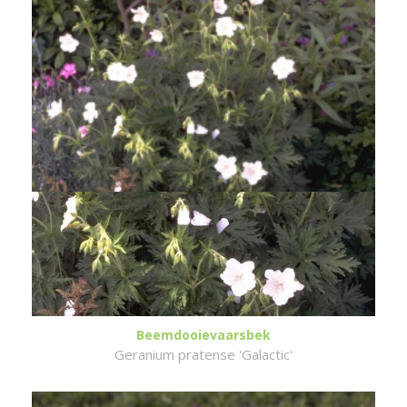
Beemdooievaarsbek
Geranium pratense 'Galactic'