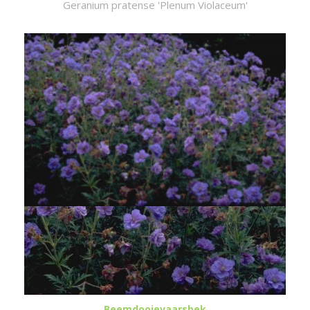
Geranium pratense 'Plenum Violaceum'
Beemdooievaarsbek