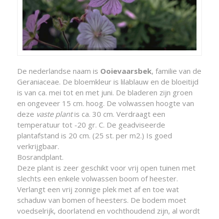
De nederlandse naam is
Ooievaarsbek
, familie van de
Geraniaceae. De bloemkleur is lilablauw en de bloeitijd
is van ca. mei tot en met juni. De bladeren zijn groen
en ongeveer 15 cm. hoog. De volwassen hoogte van
deze
vaste plant
is ca. 30 cm. Verdraagt een
temperatuur tot -20 gr. C. De geadviseerde
plantafstand is 20 cm. (25 st. per m2.) Is goed
verkrijgbaar.
Bosrandplant.
Deze plant is zeer geschikt voor vrij open tuinen met
slechts een enkele volwassen boom of heester.
Verlangt een vrij zonnige plek met af en toe wat
schaduw van bomen of heesters. De bodem moet
voedselrijk, doorlatend en vochthoudend zijn, al wordt