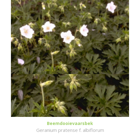
Beemdooievaarsbek
Geranium pratense f. albiflorum