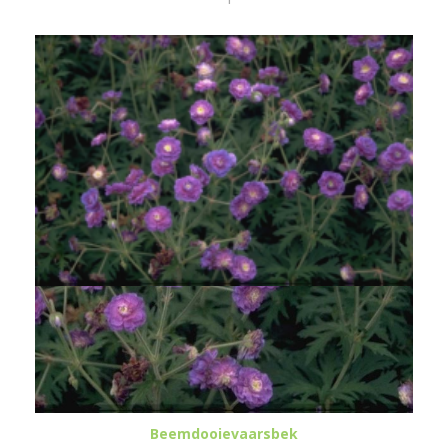
Beemdooievaarsbek