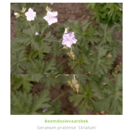
Beemdooievaarsbek
Geranium pratense 'Striatum'