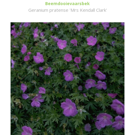
Beemdooievaarsbek
Geranium pratense 'Mrs Kendall Clark'