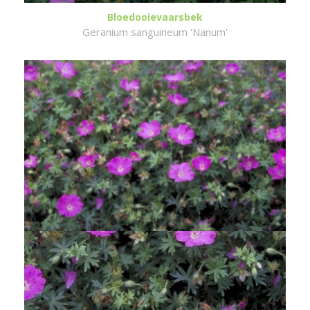
Bloedooievaarsbek
Geranium sanguineum 'Nanum'