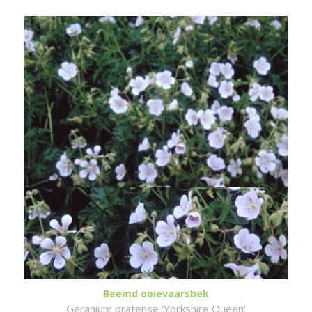
Beemd ooievaarsbek
Geranium pratense 'Yorkshire Queen'