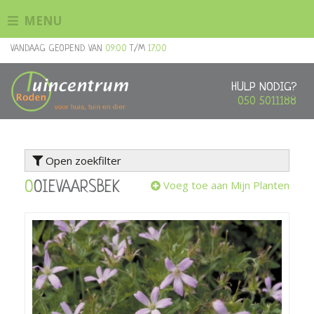
G
MENU
a
n
VANDAAG GEOPEND VAN
09:00
T/M
17:00
a
a
r
HULP NODIG?
c
050 5011188
o
n
t
Open zoekfilter
e
n
Voeg toe aan Mijn Planten
OOIEVAARSBEK
t