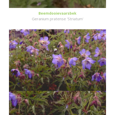
Beemdooievaarsbek
Geranium pratense 'Striatum'