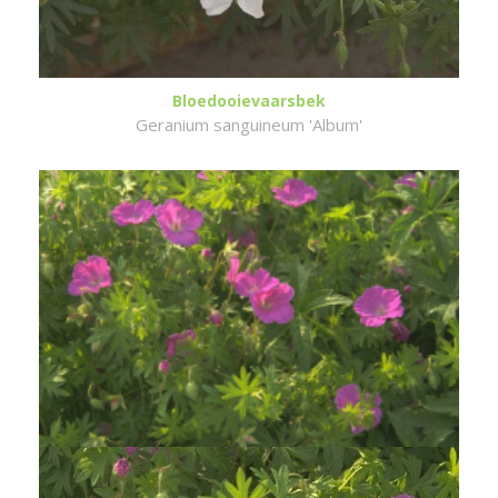
Bloedooievaarsbek
Geranium sanguineum 'Album'