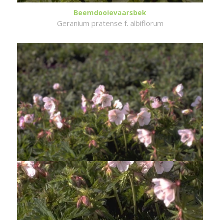
Beemdooievaarsbek
Geranium pratense f. albiflorum