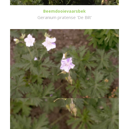
Beemdooievaarsbek
Geranium pratense 'De Bilt'