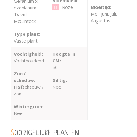
Bloemkleur:
Geranium x
Roze
Bloeitijd:
oxonianum
Mei, Juni, Juli,
'David
Augustus
McClintock'
Type plant:
Vaste plant
Vochtigheid:
Hoogte in
Vochthoudend
CM:
50
Zon /
schaduw:
Giftig:
Halfschaduw /
Nee
zon
Wintergroen:
Nee
SOORTGELIJKE PLANTEN