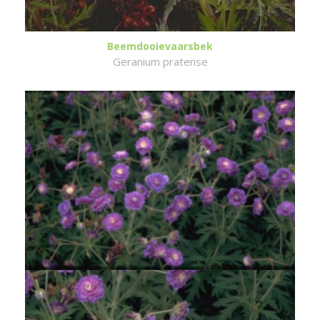
Beemdooievaarsbek
Geranium pratense