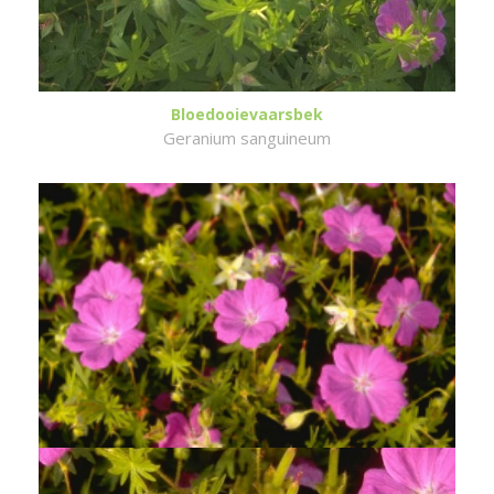
Bloedooievaarsbek
Geranium sanguineum