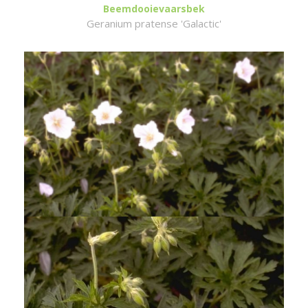
Beemdooievaarsbek
Geranium pratense 'Galactic'