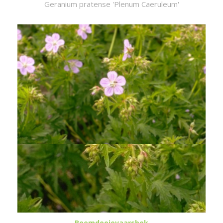
Geranium pratense 'Plenum Caeruleum'
Beemdooievaarsbek