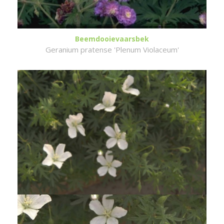
Beemdooievaarsbek
Geranium pratense 'Plenum Violaceum'