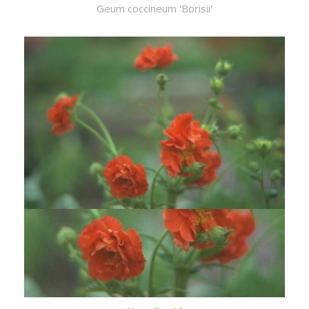
Geum coccineum 'Borisii'