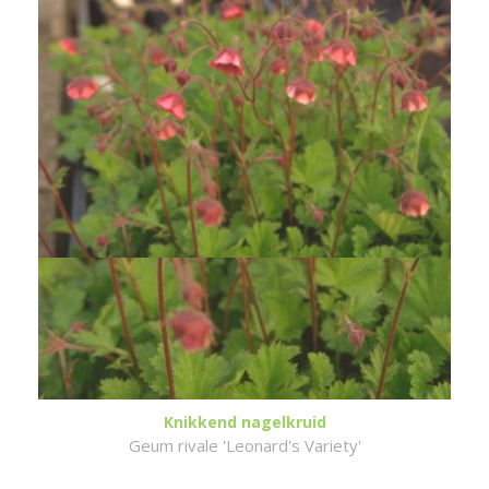
Knikkend nagelkruid
Geum rivale 'Leonard's Variety'