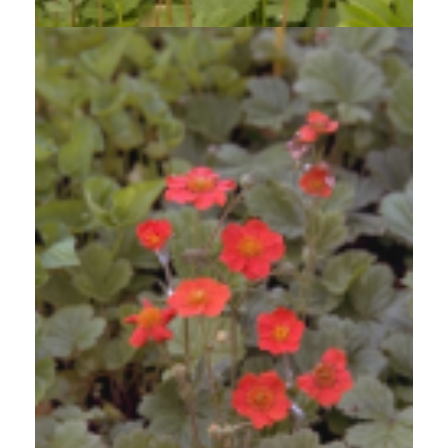
Nagelkruid
Geum coccineum 'Werner Arends'