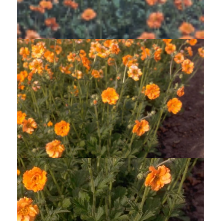
Nagelkruid
Geum chiloense 'Dolly North'