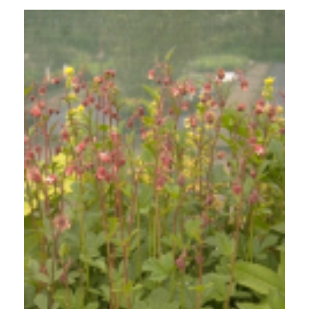
Knikkend nagelkruid
Geum rivale