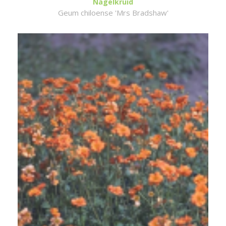
Nagelkruid
Geum chiloense 'Mrs Bradshaw'