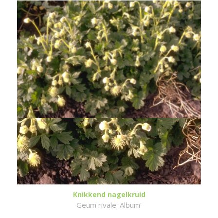
Knikkend nagelkruid
Geum rivale 'Album'