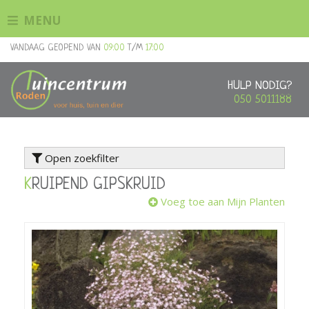
G
MENU
a
n
VANDAAG GEOPEND VAN
09:00
T/M
17:00
a
a
r
HULP NODIG?
c
050 5011188
o
n
t
Open zoekfilter
e
n
KRUIPEND GIPSKRUID
t
Voeg toe aan Mijn Planten