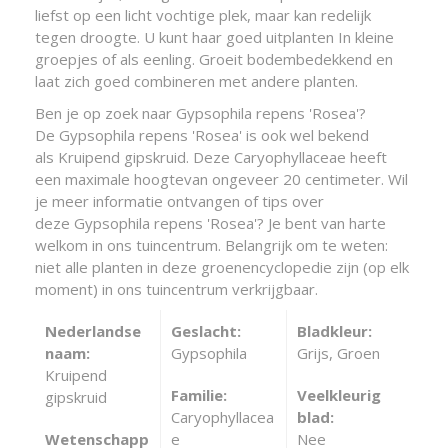
liefst op een licht vochtige plek, maar kan redelijk
tegen droogte. U kunt haar goed uitplanten In kleine
groepjes of als eenling. Groeit bodembedekkend en
laat zich goed combineren met andere planten.
Ben je op zoek naar Gypsophila repens 'Rosea'?
De Gypsophila repens 'Rosea' is ook wel bekend
als Kruipend gipskruid. Deze Caryophyllaceae heeft
een maximale hoogtevan ongeveer 20 centimeter. Wil
je meer informatie ontvangen of tips over
deze Gypsophila repens 'Rosea'? Je bent van harte
welkom in ons tuincentrum. Belangrijk om te weten:
niet alle planten in deze groenencyclopedie zijn (op elk
moment) in ons tuincentrum verkrijgbaar.
Nederlandse
Geslacht:
Bladkleur:
naam:
Gypsophila
Grijs, Groen
Kruipend
Familie:
Veelkleurig
gipskruid
Caryophyllacea
blad:
Wetenschapp
e
Nee