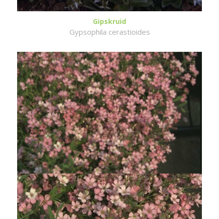
Gipskruid
Gypsophila cerastioides