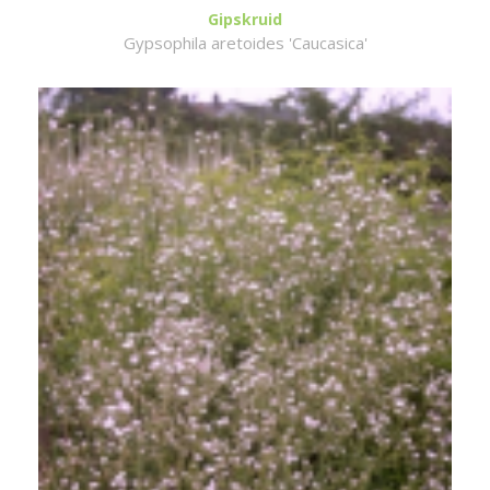
Gipskruid
Gypsophila aretoides 'Caucasica'