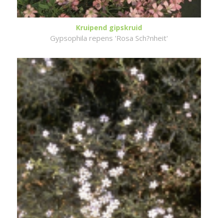
Kruipend gipskruid
Gypsophila repens 'Rosa Sch?nheit'