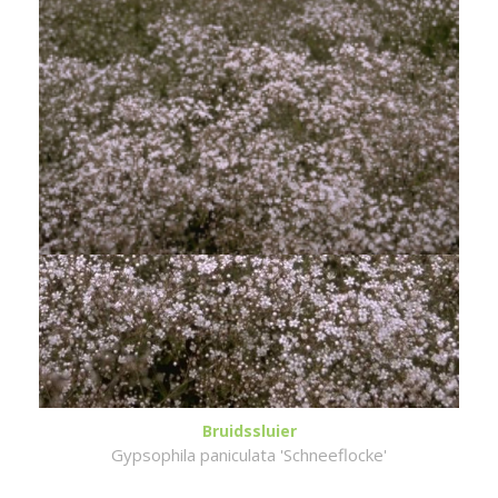
Bruidssluier
Gypsophila paniculata 'Schneeflocke'