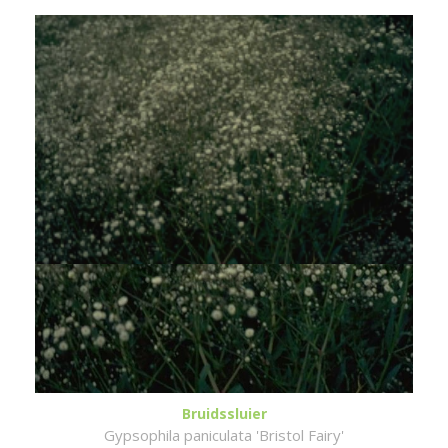
Bruidssluier
Gypsophila paniculata 'Bristol Fairy'