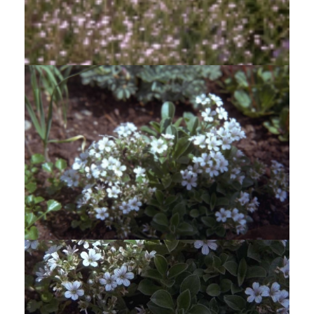
Gipskruid
Gypsophila pacifica