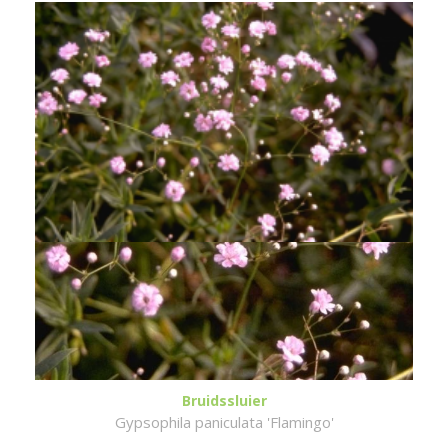
Bruidssluier
Gypsophila paniculata 'Flamingo'