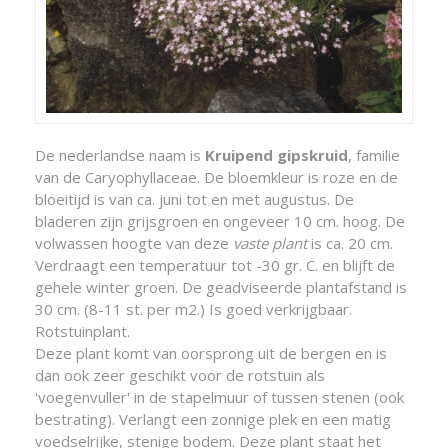
De nederlandse naam is
Kruipend gipskruid
, familie
van de Caryophyllaceae. De bloemkleur is roze en de
bloeitijd is van ca. juni tot en met augustus. De
bladeren zijn grijsgroen en ongeveer 10 cm. hoog. De
volwassen hoogte van deze
vaste plant
is ca. 20 cm.
Verdraagt een temperatuur tot -30 gr. C. en blijft de
gehele winter groen. De geadviseerde plantafstand is
30 cm. (8-11 st. per m2.) Is goed verkrijgbaar.
Rotstuinplant.
Deze plant komt van oorsprong uit de bergen en is
dan ook zeer geschikt voor de rotstuin als
'voegenvuller' in de stapelmuur of tussen stenen (ook
bestrating). Verlangt een zonnige plek en een matig
voedselrijke, stenige bodem. Deze plant staat het