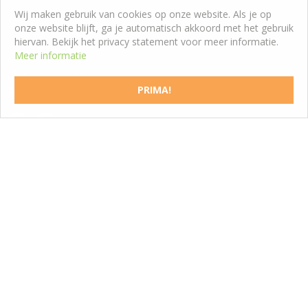
Wij maken gebruik van cookies op onze website. Als je op
Tuincentrum Roden
onze website blijft, ga je automatisch akkoord met het gebruik
Westeresch 7
hiervan. Bekijk het privacy statement voor meer informatie.
9301 ZW Roden
Meer informatie
T:
050 5011188
PRIMA!
info@tuincentrumroden.nl
SCHRIJF EEN RECENSIE