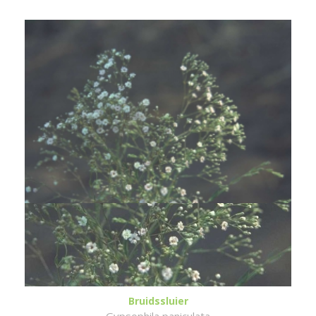
Bruidssluier
Gypsophila paniculata