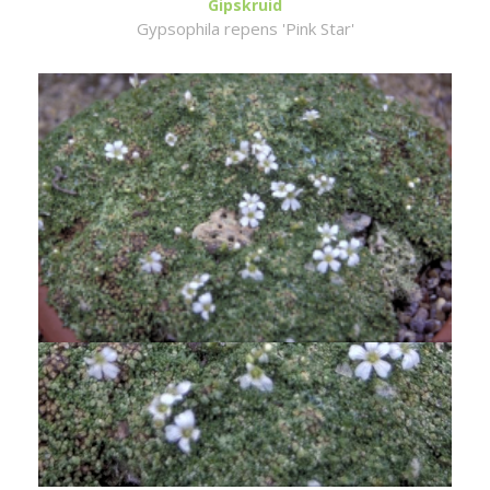
Gipskruid
Gypsophila repens 'Pink Star'