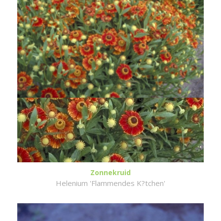
Zonnekruid
Helenium 'Flammendes K?tchen'