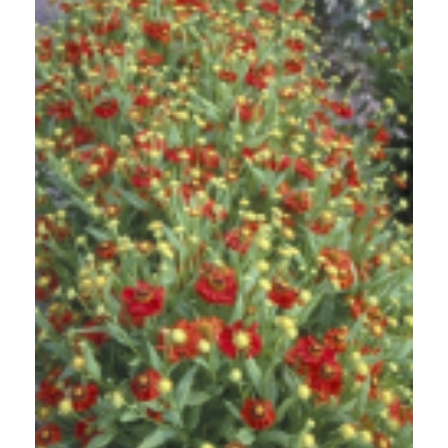
Zonnekruid
Helenium 'Indianersommer'