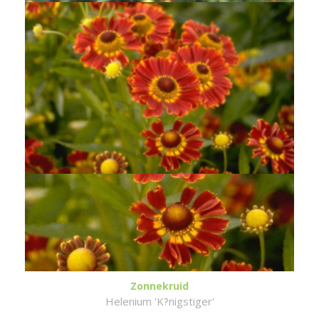
Zonnekruid
Helenium 'K?nigstiger'