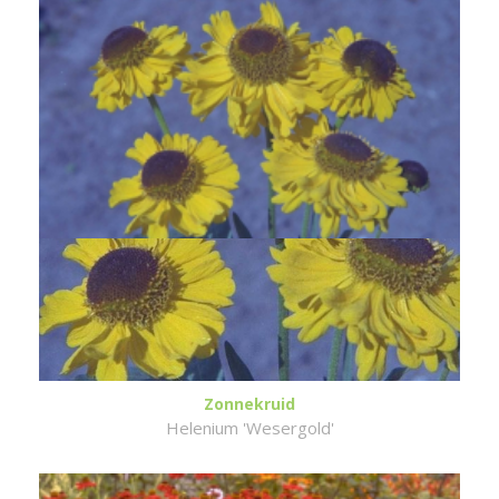
Zonnekruid
Helenium 'Wesergold'