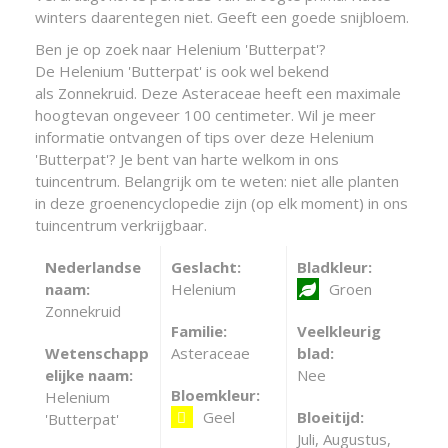
winters daarentegen niet. Geeft een goede snijbloem.
Ben je op zoek naar Helenium 'Butterpat'?
De Helenium 'Butterpat' is ook wel bekend
als Zonnekruid. Deze Asteraceae heeft een maximale
hoogtevan ongeveer 100 centimeter. Wil je meer
informatie ontvangen of tips over deze Helenium
'Butterpat'? Je bent van harte welkom in ons
tuincentrum. Belangrijk om te weten: niet alle planten
in deze groenencyclopedie zijn (op elk moment) in ons
tuincentrum verkrijgbaar.
Nederlandse
Geslacht:
Bladkleur:
naam:
Helenium
Groen
Zonnekruid
Familie:
Veelkleurig
Wetenschapp
Asteraceae
blad:
elijke naam:
Nee
Bloemkleur:
Helenium
Geel
Bloeitijd:
'Butterpat'
Juli, Augustus,