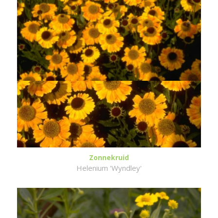
Zonnekruid
Helenium 'Wyndley'