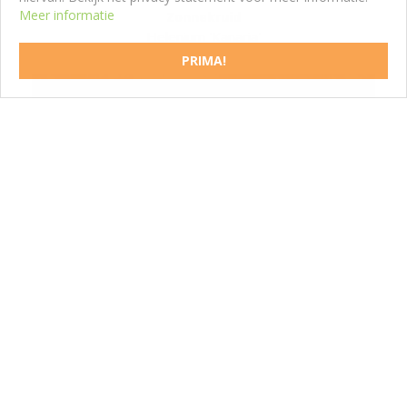
Meer informatie
Zonnekruid
Helenium 'Kanaria'
PRIMA!