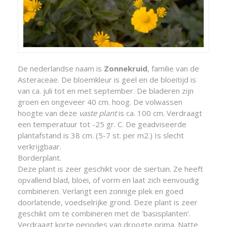
De nederlandse naam is
Zonnekruid
, familie van de
Asteraceae. De bloemkleur is geel en de bloeitijd is
van ca. juli tot en met september. De bladeren zijn
groen en ongeveer 40 cm. hoog. De volwassen
hoogte van deze
vaste plant
is ca. 100 cm. Verdraagt
een temperatuur tot -25 gr. C. De geadviseerde
plantafstand is 38 cm. (5-7 st. per m2.) Is slecht
verkrijgbaar.
Borderplant.
Deze plant is zeer geschikt voor de siertuin. Ze heeft
opvallend blad, bloei, of vorm en laat zich eenvoudig
combineren. Verlangt een zonnige plek en goed
doorlatende, voedselrijke grond. Deze plant is zeer
geschikt om te combineren met de 'basisplanten'.
Verdraagt korte periodes van droogte prima. Natte