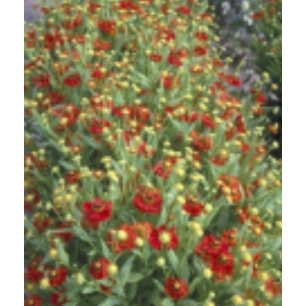
Zonnekruid
Helenium 'Indianersommer'