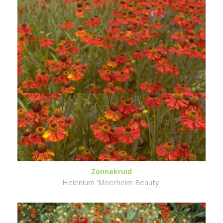
Zonnekruid
Helenium 'Moerheim Beauty'