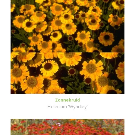
Zonnekruid
Helenium 'Wyndley'