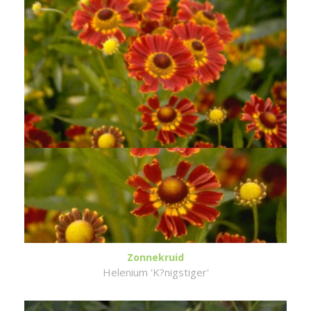
Zonnekruid
Helenium 'K?nigstiger'