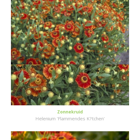
Zonnekruid
Helenium 'Flammendes K?tchen'