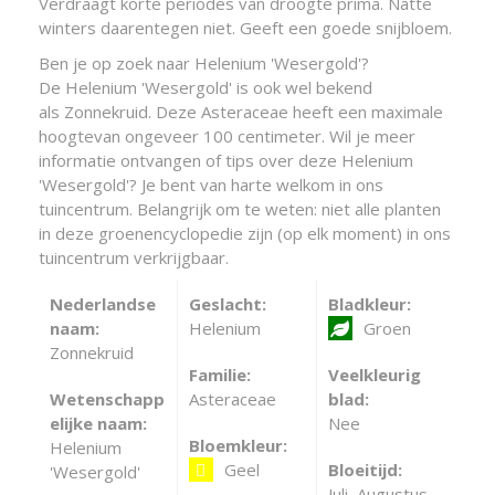
Verdraagt korte periodes van droogte prima. Natte
winters daarentegen niet. Geeft een goede snijbloem.
Ben je op zoek naar Helenium 'Wesergold'?
De Helenium 'Wesergold' is ook wel bekend
als Zonnekruid. Deze Asteraceae heeft een maximale
hoogtevan ongeveer 100 centimeter. Wil je meer
informatie ontvangen of tips over deze Helenium
'Wesergold'? Je bent van harte welkom in ons
tuincentrum. Belangrijk om te weten: niet alle planten
in deze groenencyclopedie zijn (op elk moment) in ons
tuincentrum verkrijgbaar.
Nederlandse
Geslacht:
Bladkleur:
naam:
Helenium
Groen
Zonnekruid
Familie:
Veelkleurig
Wetenschapp
Asteraceae
blad:
elijke naam:
Nee
Bloemkleur:
Helenium
Geel
Bloeitijd:
'Wesergold'
Juli, Augustus,