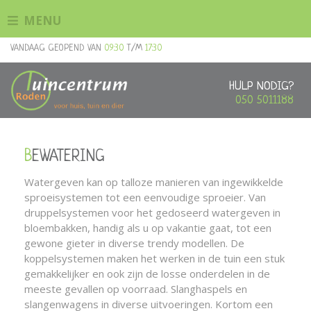
G
MENU
a
n
VANDAAG GEOPEND VAN
09:30
T/M
17:30
a
a
r
HULP NODIG?
c
050 5011188
o
n
t
BEWATERING
e
n
Watergeven kan op talloze manieren van ingewikkelde
t
sproeisystemen tot een eenvoudige sproeier. Van
druppelsystemen voor het gedoseerd watergeven in
bloembakken, handig als u op vakantie gaat, tot een
gewone gieter in diverse trendy modellen. De
koppelsystemen maken het werken in de tuin een stuk
gemakkelijker en ook zijn de losse onderdelen in de
meeste gevallen op voorraad. Slanghaspels en
slangenwagens in diverse uitvoeringen. Kortom een