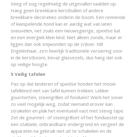
Veeg of zuig regelmatig de uitgevallen naalden op.
Hang geen breekbare kerstballen of andere
breekbare decoraties onderin de boom. Een rennende
of kwispelende hond kan er aardig wat van laten
sneuvelen, net zoals een nieuwsgierige, speelse kat
en een energiek klein kind. Niet alleen zonde, maar er
liggen dan ook snijwonden op de (v)loer. NB
Engelenhaar, zo’n heerlijk traditionele versiering voor
in de kerstboom, bevat glasvezels, dus hang dat ook
op veilige hoogte.
5 Veilig tafelen
Pas op dat kinderen of speelse honden het mooie
tafelkleed niet van tafel kunnen trekken. Lekker
gourmetten, steengrillen of fonduen? Werk het snoer
zo veel mogelijk weg, zodat niemand erover kan
struikelen en plak het eventueel vast met stevig tape.
Zet de gourmet- of steengrillset of het fonduestel op
een stabiele, onbrandbare ondergrond en vergeet de
apparaten na gebruik niet uit te schakelen en de