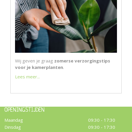
Wij geven je graag
zomerse verzorgingstips
voor je kamerplanten
.
Lees meer...
OPENINGSTIJDEN
Maandag
09:30 - 17:30
Dinsdag
09:30 - 17:30