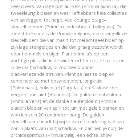
heel divers. Van lage pot-aurikels (Primula auricula), die
tweekleurig bloeien en waar liefhebbers hele collecties
van aanleggen, tot hoge, veelkleurige etage-
sleutelbloemen (Primula candelabra of bulleyana). De
meest bekende is de Primula vulgaris, een stengelloze
sleutelbloem die van maart tot mei lichtgeel bloeit op
zijn lage stengeltjes en die dan graag bezocht wordt
door hommels en bijen. Plant primula's op een
vochtige plek, die in de winter echter niet té nat is, en
in de (half)schaduw, bijvoorbeeld onder
bladverliezende struiken. Plant ze niet te diep en
combineer ze met bosanemonen, longkruid
(Pulmonaria), holwortel (Corydalis) en Kaukasische
vergeet-me-niet (Brunnera). De gulden sleutelbloem
(Primula veris) en de slanke sleutelbloem (Primula
elatior) bloeien van april tot juni met gele bloemen en
worden zo'n 20 centimeter hoog. De gulden
sleutelbloem houdt bij wijze van uitzondering wel van
zon in plaats van (half)schaduw. En dan heb je nog de
orchideeprimula (Primula vialii), een echte 'show