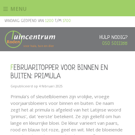
G
MENU
a
n
VANDAAG GEOPEND VAN
12:00
T/M
17:00
a
a
r
HULP NODIG?
c
050 5011188
o
n
t
FEBRUARITOPPER VOOR BINNEN EN
e
n
BUITEN: PRIMULA
t
Gepubliceerd op
4 februari 2025
Primula’s of sleutelbloemen zijn vrolijke, vroege
voorjaarsbloeiers voor binnen en buiten. De naam
zegt het al: primula is afgeleid van het Latijnse woord
‘primus’, dat ‘eerste’ betekent. Ze zijn geliefd om hun
lange en kleurrijke bloei. De kleur varieert van paars,
rood en blauw tot roze, geel en wit. Met de bloeiende