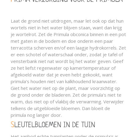
PRIMA VERZORGING VOOR DE PRIMULA
Laat de grond niet uitdrogen, maar let ook op dat hun
wortels niet in het water blijven staan, want dan krijg
je wortelrot. Zet de Primula obconica binnen in een pot
met gaten in de bodem en doe onderin een paar
terracotta scherven en/of een laagje hydrokorrels. Zet
er een schotel of waterschaal onder, zodat je tafel of
vensterbank niet nat wordt bij het water geven. Geef
ze het liefst regenwater op kamertemperatuur of
afgekoeld water dat je even hebt gekookt, want
primula's houden niet van kalkhoudend kraanwater.
Giet het water niet op de plant, maar voorzichtig op
de grond onder de bladeren. Zet de primula's niet te
warm, dus niet op of vlakbij de verwarming. Verwijder
telkens de uitgebloeide bloemen. Dan bloeit de
primula nog langer door.
SLEUTELBLOEMEN IN DE TUIN
Het aanbod echte tuinplanten onder de primula's is