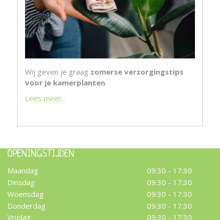
Wij geven je graag
zomerse verzorgingstips
voor je kamerplanten
.
Lees meer...
OPENINGSTIJDEN
Maandag
09:30 - 17:30
Dinsdag
09:30 - 17:30
Woensdag
09:30 - 17:30
Donderdag
09:30 - 17:30
Vrijdag
09:30 - 17:30