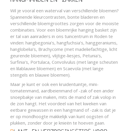
HANGMANDEN EN -ZAKKEN
Wil je vooral een waterval van verschillende bloemen?
Spannende kleurcontrasten, bonte bladeren en
verschillende bloemgroottes zorgen voor de mooiste
combinaties. Voor een bloemrijke hanging basket zijn
er tal van aanraders in ons tuincentrum in Roden te
vinden: hangbegonia’s, hangfuchsia’s, hanggeraniums,
hanglobelia’s, Brachycome (met madeliefachtige, licht
geurende bloemen), vlijtige-liesjes, Petunia's,
Surfinia's, Portulaca, Convolvulus (met lange scheuten
en lilablauwe bloemen) en Scaevola (met lange
stengels en blauwe bloemen).
Maar je kunt er ook een kruidentuintje, mini-
tomatenmand, aardbeienmand of -zak of een ander
snoepbakje van maken, mits de mand of zak volop in
de zon hangt. Het voordeel van het kweken van
eetbare gewassen in een hangmand of -zak is dat je
er op mondhoogte makkelijk van kunt oogsten of
plukken, zonder door je knieën te hoeven gaan.