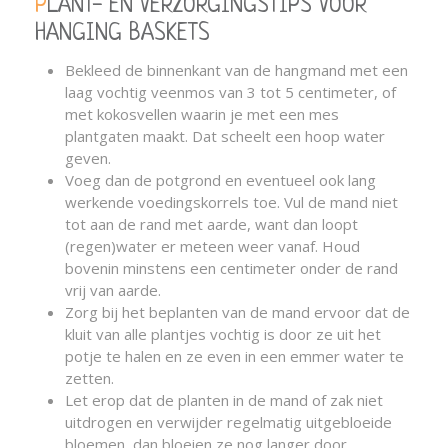
PLANT- EN VERZORGINGSTIPS VOOR
HANGING BASKETS
Bekleed de binnenkant van de hangmand met een
laag vochtig veenmos van 3 tot 5 centimeter, of
met kokosvellen waarin je met een mes
plantgaten maakt. Dat scheelt een hoop water
geven.
Voeg dan de potgrond en eventueel ook lang
werkende voedingskorrels toe. Vul de mand niet
tot aan de rand met aarde, want dan loopt
(regen)water er meteen weer vanaf. Houd
bovenin minstens een centimeter onder de rand
vrij van aarde.
Zorg bij het beplanten van de mand ervoor dat de
kluit van alle plantjes vochtig is door ze uit het
potje te halen en ze even in een emmer water te
zetten.
Let erop dat de planten in de mand of zak niet
uitdrogen en verwijder regelmatig uitgebloeide
bloemen, dan bloeien ze nog langer door.