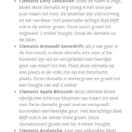
Clematis Early Sensation
: zoals de naam al zegt,
bloeit deze clematis erg vroeg in het voorjaar
(van maart tot mei). De bloemen zijn stervorming
en wit van kleur. Het peterselie-achtige blad blijft
ook in de winter groen. Deze soort groeit tot
ongeveer 2 meter hoogte. Snoei de clematis na
de bloei.
Clematis Armandii Snowdrift
: als u van geur in
de tuin houdt, is deze clematis iets voor u! De
bloemen zijn wit en verspreiden een heerlijke
geur van maart tot mei. Plant deze clematis op
een plaats in de volle zon op een beschutte
plaats. Deze clematis is wintergroen en groeit tot
een hoogte van wel 3 meter.
Clematis Apple Blossom
: deze clematis bloeit
rijkelijk met lichtroze bloemen van maart tot eind
mei. Deze clematis groeit snel en verspreidt
bovendien een heerlijke geur. Het leerachtige blad
blijft ook in de winter mooi groen. Deze
clematissoort groeit wel tot 4 meter hoogte.
Clematis Avalanche
: voor een uitbundige bloei