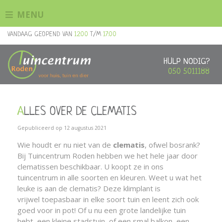
G
MENU
a
n
VANDAAG GEOPEND VAN
12:00
T/M
17:00
a
a
r
HULP NODIG?
c
050 5011188
o
n
t
ALLES OVER DE CLEMATIS
e
n
Gepubliceerd op
12 augustus 2021
t
Wie houdt er nu niet van de
clematis
, ofwel bosrank?
Bij Tuincentrum Roden hebben we het hele jaar door
clematissen beschikbaar. U koopt ze in ons
tuincentrum in alle soorten en kleuren. Weet u wat het
leuke is aan de clematis? Deze klimplant is
vrijwel toepasbaar in elke soort tuin en leent zich ook
goed voor in pot! Of u nu een grote landelijke tuin
hebt, een kleine stadstuin, of een smal balkon, een