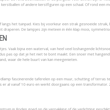
 kerstballen of andere kerstfiguren op een schaal. Of rond een m
of langs het tuinpad. Kies bij voorkeur een strak gesnoeide struik
kunt draperen. De lampjes zijn meteen in één klap mooi, symmetris
NEN
jes. Vaak bijna een waterval, van heel veel loshangende lichtsno
n, dus pas op dat je het niet te bont maakt. Een snoer met hangend
and, waar de hele buurt van kan meegenieten.
edlamp fascinerende taferelen op een muur, schutting of terras t
 er al vanaf 10 euro en werkt doorgaans op een transformator. Ze
ncentrum in Roden goed op de verpakking of de verlichting geschikt