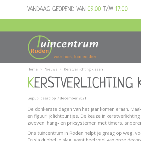
Ga
VANDAAG GEOPEND VAN
09:00
T/M
17:00
naar
content
Home
>
Nieuws
>
Kerstverlichting kiezen
KERSTVERLICHTING 
Gepubliceerd op
7 december 2021
De donkerste dagen van het jaar komen eraan. Maak he
en figuurlijk lichtpuntjes. De keuze in kerstverlicht
zweven, hang- en priksystemen met timers, snoeren m
Ons tuincentrum in Roden helpt je graag op weg, voor
En sla dubbel je slag, want heel veel van onze decora