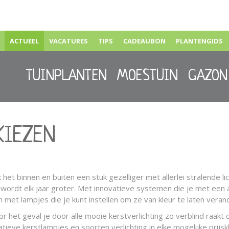
ACTUEEL
VACATURES
TIPS
CADEAUBON
PLANTENGIDS
TUINPLANTEN
MOESTUIN
GAZON
KIEZEN
t binnen en buiten een stuk gezelliger met allerlei stralende lich
ing wordt elk jaar groter. Met innovatieve systemen die je met een 
et lampjes die je kunt instellen om ze van kleur te laten verande
 het geval je door alle mooie kerstverlichting zo verblind raakt 
tieve kerstlampjes en soorten verlichting in elke mogelijke prijs