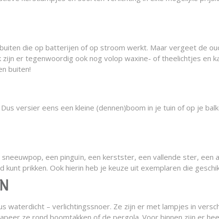
en buiten die op batterijen of op stroom werkt. Maar vergeet de o
ijk zijn er tegenwoordig ook nog volop waxine- of theelichtjes en k
en buiten!
Dus versier eens een kleine (dennen)boom in je tuin of op je ba
sneeuwpop, een pinguïn, een kerstster, een vallende ster, een ar
d kunt prikken. Ook hierin heb je keuze uit exemplaren die geschik
EN
s waterdicht – verlichtingssnoer. Ze zijn er met lampjes in verschi
apeer ze rond boomtakken of de pergola. Voor binnen zijn er heel f