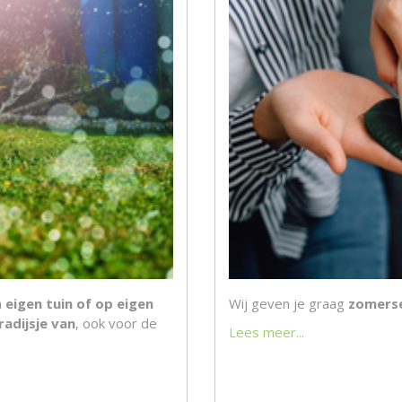
n
eigen tuin of op eigen
Wij geven je graag
zomerse
radijsje van
, ook voor de
Lees meer...