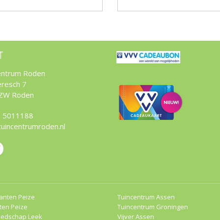
T
entrum Roden
resch 7
 ZW Roden
 5011188
tuincentrumroden.nl
anten Peize
Tuincentrum Assen
ten Peize
Tuincentrum Groningen
eedschap Leek
Vijver Assen