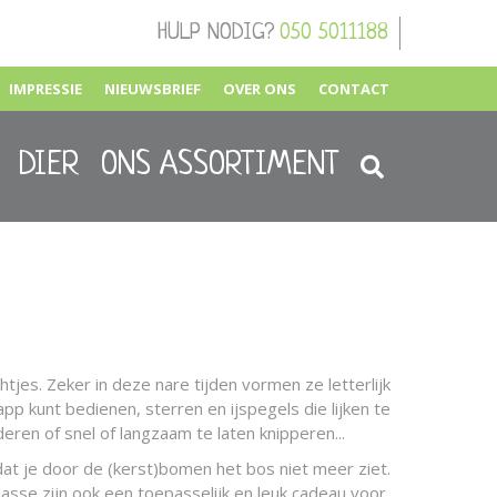
HULP NODIG?
050 5011188
IMPRESSIE
NIEUWSBRIEF
OVER ONS
CONTACT
DIER
ONS ASSORTIMENT
tjes. Zeker in deze nare tijden vormen ze letterlijk
app kunt bedienen, sterren en ijspegels die lijken te
ren of snel of langzaam te laten knipperen...
dat je door de (kerst)bomen het bos niet meer ziet.
klasse zijn ook een toepasselijk en leuk cadeau voor