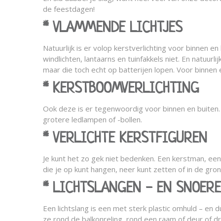
de feestdagen!
* VLAMMENDE LICHTJES
Natuurlijk is er volop kerstverlichting voor binnen 
windlichten, lantaarns en tuinfakkels niet. En natuurl
maar die toch echt op batterijen lopen. Voor binnen 
* KERSTBOOMVERLICHTING
Ook deze is er tegenwoordig voor binnen en buiten. 
grotere ledlampen of -bollen.
* VERLICHTE KERSTFIGUREN
Je kunt het zo gek niet bedenken. Een kerstman, een 
die je op kunt hangen, neer kunt zetten of in de gron
* LICHTSLANGEN - EN SNOER
Een lichtslang is een met sterk plastic omhuld – en du
ze rond de balkonreling, rond een raam of deur of dr