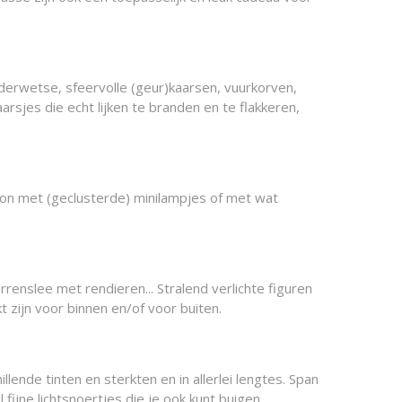
uderwetse, sfeervolle (geur)kaarsen, vuurkorven,
aarsjes die echt lijken te branden en te flakkeren,
lkon met (geclusterde) minilampjes of met wat
renslee met rendieren... Stralend verlichte figuren
t zijn voor binnen en/of voor buiten.
llende tinten en sterkten en in allerlei lengtes. Span
ijne lichtsnoertjes die je ook kunt buigen,